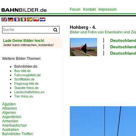
Forum
Kontakt
Impressum
Hohberg - 4.
Bilder und Fotos von Eisenbahn und Z
Deutschland
Lade Deine Bilder hoch!
Jeder kann mitmachen, kostenlos!
Deutschland
Deutschland
Weitere Bilder-Themen:
Bahnbilder.de
Bus-bild.de
Fahrzeugbilder.de
Schiffbilder.de
Flugzeug-bild.de
Staedte-fotos.de
Landschaftsfotos.eu
Tier-fotos.eu
Ägypten
Albanien
Algerien
Argentinien
Armenien
Aserbaidschan
Australien
Bahnbilder-Treffen