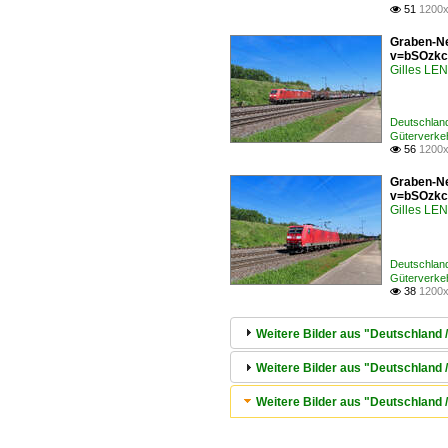
51
1200x

Graben-Ne
v=bSOzkc
Gilles L
Deutschlan
Güterverke
56
1200x

Graben-Ne
v=bSOzkc
Gilles L
Deutschlan
Güterverke
38
1200x

Weitere Bilder aus "Deutschland 
Weitere Bilder aus "Deutschland 
Weitere Bilder aus "Deutschland 