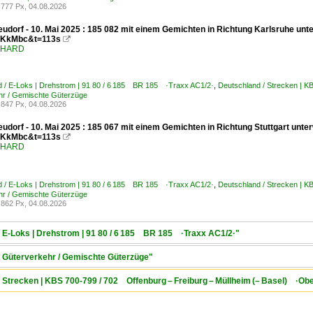
777 Px, 04.08.2026
udorf - 10. Mai 2025 : 185 082 mit einem Gemichten in Richtung Karlsruhe unt
KkMbc&t=113s

ENHARD
d / E-Loks | Drehstrom | 91 80 / 6 185 BR 185 ·Traxx AC1/2·
,
Deutschland / Strecken | 
hr / Gemischte Güterzüge
847 Px, 04.08.2026
udorf - 10. Mai 2025 : 185 067 mit einem Gemichten in Richtung Stuttgart unt
KkMbc&t=113s

ENHARD
d / E-Loks | Drehstrom | 91 80 / 6 185 BR 185 ·Traxx AC1/2·
,
Deutschland / Strecken | 
hr / Gemischte Güterzüge
862 Px, 04.08.2026
/ E-Loks | Drehstrom | 91 80 / 6 185 BR 185 ·Traxx AC1/2·"
/ Güterverkehr / Gemischte Güterzüge"
/ Strecken | KBS 700-799 / 702 Offenburg – Freiburg – Müllheim (– Basel) ·Ob