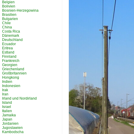
Belgien
Bolivien
Bosnien-Herzegowina
Brasilien
Bulgarien
Chile
China
Costa Rica
Dänemark
Deutschland
Ecuador
Eritrea
Estland
Finnland
Frankreich
Georgien
Griechenland
Großbritannien
Hongkong
Indien
Indonesien
Irak
Iran
Irland und Nordirland
Island
Israel
Italien
Jamaika
Japan
Jordanien
Jugoslawien
Kambodscha