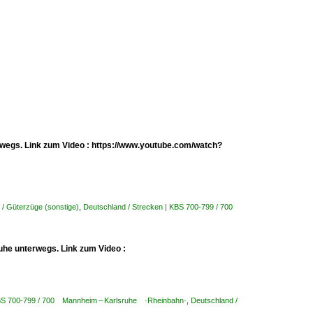
erwegs. Link zum Video : https://www.youtube.com/watch?
 / Güterzüge (sonstige)
,
Deutschland / Strecken | KBS 700-799 / 700
uhe unterwegs. Link zum Video :
KBS 700-799 / 700 Mannheim – Karlsruhe ·Rheinbahn·
,
Deutschland /