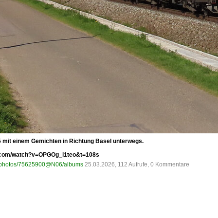
35 mit einem Gemichten in Richtung Basel unterwegs.
be.com/watch?v=OPGOg_i1teo&t=108s
om/photos/75625900@N06/albums
25.03.2026, 112 Aufrufe, 0 Kommentare