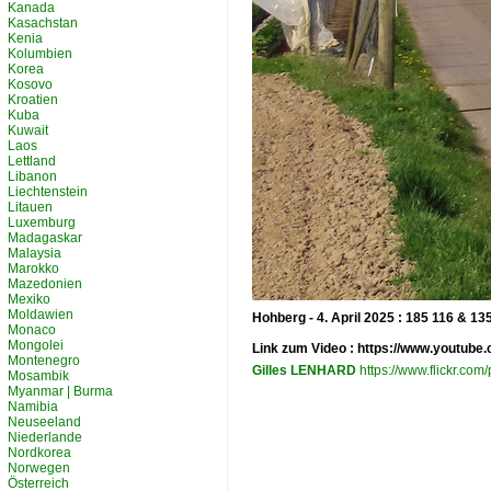
Kanada
Kasachstan
Kenia
Kolumbien
Korea
Kosovo
Kroatien
Kuba
Kuwait
Laos
Lettland
Libanon
Liechtenstein
Litauen
Luxemburg
Madagaskar
Malaysia
Marokko
Mazedonien
Mexiko
Moldawien
Hohberg - 4. April 2025 : 185 116 & 1
Monaco
Mongolei
Link zum Video : https://www.youtu
Montenegro
Gilles LENHARD
https://www.flickr.c
Mosambik
Myanmar | Burma
Namibia
Neuseeland
Niederlande
Nordkorea
Norwegen
Österreich