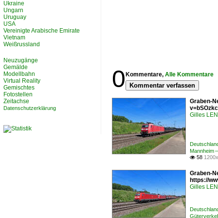
Ukraine
Ungarn
Uruguay
USA
Vereinigte Arabische Emirate
Vietnam
Weißrussland
Neuzugänge
Gemälde
0
Modellbahn
Kommentare,
Alle Kommentare
Virtual Reality
Kommentar verfassen
Gemischtes
Fotostellen
Zeitachse
Graben-Ne
v=bSOzkc
Datenschutzerklärung
Gilles L
Deutschlan
Mannheim –
58
1200x

Graben-Ne
https://
Gilles L
Deutschlan
Güterverkeh