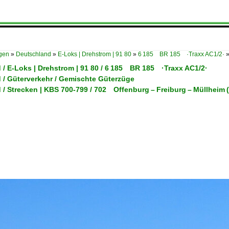
ügen
»
Deutschland
»
E-Loks | Drehstrom | 91 80
»
6 185 BR 185 ·Traxx AC1/2·
 / E-Loks | Drehstrom | 91 80 / 6 185 BR 185 ·Traxx AC1/2·
 / Güterverkehr / Gemischte Güterzüge
 / Strecken | KBS 700-799 / 702 Offenburg – Freiburg – Müllheim