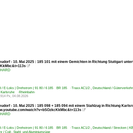
udorf - 10. Mai 2025 : 185 101 mit einem Gemichten in Richtung Stuttgart unt
KkMbc&t=113s

ENHARD
d / E-Loks | Drehstrom | 91 80 / 6 185 BR 185 ·Traxx AC1/2·
,
Deutschland / Güterverkehr
 Karlsruhe ·Rheinbahn·
914 Px, 04.08.2026
udorf - 10. Mai 2025 : 185 098 + 185 094 mit einem Stahlzug in Richtung Karlsr
www.youtube.com/watch?v=bSOzkcKkMbc&t=113s

ENHARD
d / E-Loks | Drehstrom | 91 80 / 6 185 BR 185 ·Traxx AC1/2·
,
Deutschland / Strecken | 
r / Coil-, Stahl- und Aluminiumzüge