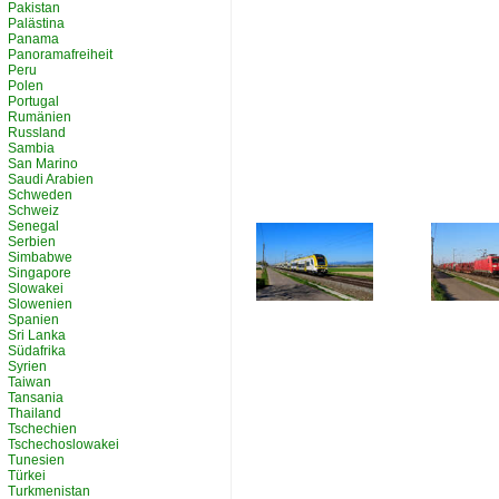
Pakistan
Palästina
Panama
Panoramafreiheit
Peru
Polen
Portugal
Rumänien
Russland
Sambia
San Marino
Saudi Arabien
Schweden
Schweiz
Senegal
Serbien
Simbabwe
Singapore
Slowakei
Slowenien
Spanien
Sri Lanka
Südafrika
Syrien
Taiwan
Tansania
Thailand
Tschechien
Tschechoslowakei
Tunesien
Türkei
Turkmenistan