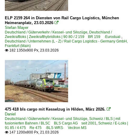
ELP 2159 264 in Diensten von Rail Cargo Logistics, München
Heimeranplatz, 23.03.2026

Stefan Mayer
Deutschland / Güterverkehr / Kessel- und Silozüge
,
Deutschland /
Zweikraftloks | Zweikrafthybridloks | 90 80 / 2 159 BR 159 ·Eurodual·
,
Deutschland / Unternehmen (L - Z) / Rail Cargo Logistics - Germany GmbH,
Frankfurt (Main)
182 1350x900 Px, 23.03.2026

475 418 bls cargo mit Kesselzug in Hilden, März 2026.

Daniel
Deutschland / Güterverkehr / Kessel- und Silozüge
,
Schweiz / BLS | mit
fusionierten Bahnen / BLSC BLS Cargo AG seit 2001
,
Schweiz / E-Loks |
91 85 / 4 475 Re 475 ·BLS·WRS· Vectron MS
147 1200x800 Px, 21.03.2026
