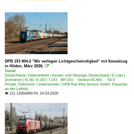
DPB 193 804-2 "Wir verlegen Lichtgeschwindigkeit" mit Kesselzug
in Hilden, März 2026.

Daniel
Deutschland / Güterverkehr / Kessel- und Silozüge
,
Deutschland / E-Loks |
Drehstrom | 91 80 / 6 193 ¦ 7 193 BR 193 ·Vectron AC/MS· 'X4 E'
Private
,
Österreich / Unternehmen / DPB Rail Infra Service GmbH, Frauental
an der Laßnitz
121 1200x800 Px, 24.03.2026
