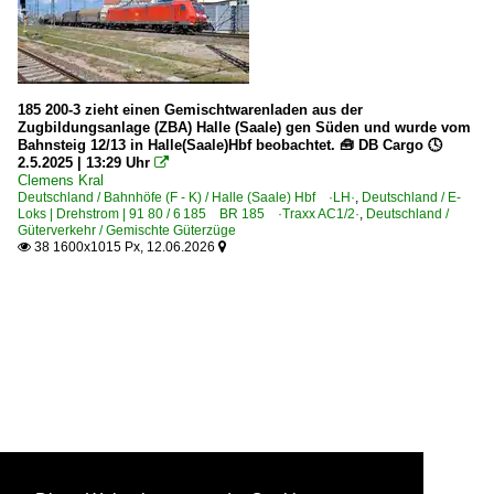
185 200-3 zieht einen Gemischtwarenladen aus der
Zugbildungsanlage (ZBA) Halle (Saale) gen Süden und wurde vom
Bahnsteig 12/13 in Halle(Saale)Hbf beobachtet. 🧰 DB Cargo 🕓
2.5.2025 | 13:29 Uhr

Clemens Kral
Deutschland / Bahnhöfe (F - K) / Halle (Saale) Hbf ·LH·
,
Deutschland / E-
Loks | Drehstrom | 91 80 / 6 185 BR 185 ·Traxx AC1/2·
,
Deutschland /
Güterverkehr / Gemischte Güterzüge
38 1600x1015 Px, 12.06.2026

