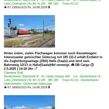
Loks | Drehstrom | 91 80 / 6 185 BR 185 ·Traxx AC1/2·
67 1500x1015 Px, 14.06.2026


Hinter vielen, vielen Flachwagen kommen noch Kesselwagen:
Interessanter gemischter Güterzug mit 185 111-2 erhält Einfahrt in
die Zugbildungsanlage (ZBA) Halle (Saale) und wird vom
Bahnsteig 12/13 in Halle(Saale)Hbf verewigt. 🧰 DB Cargo 🕓
2.5.2025 | 14:18 Uhr

Clemens Kral
Deutschland / Bahnhöfe (F - K) / Halle (Saale) Hbf ·LH·
,
Deutschland / E-
Loks | Drehstrom | 91 80 / 6 185 BR 185 ·Traxx AC1/2·
,
Deutschland /
Güterverkehr / Gemischte Güterzüge
67 1600x1015 Px, 14.06.2026

