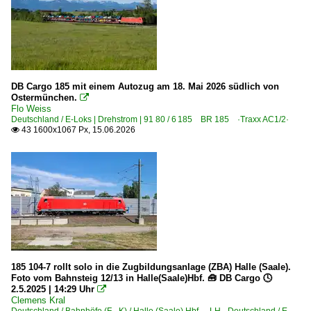
DB Cargo 185 mit einem Autozug am 18. Mai 2026 südlich von
Ostermünchen.

Flo Weiss
Deutschland / E-Loks | Drehstrom | 91 80 / 6 185 BR 185 ·Traxx AC1/2·
43 1600x1067 Px, 15.06.2026

185 104-7 rollt solo in die Zugbildungsanlage (ZBA) Halle (Saale).
Foto vom Bahnsteig 12/13 in Halle(Saale)Hbf. 🧰 DB Cargo 🕓
2.5.2025 | 14:29 Uhr

Clemens Kral
Deutschland / Bahnhöfe (F - K) / Halle (Saale) Hbf ·LH·
,
Deutschland / E-