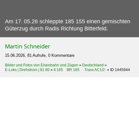
Am 17.
05.26 schleppte 185 155 einen gemischten
Güterzug durch Radis Richtung Bitterfeld.
Martin Schneider
15.06.2026, 81 Aufrufe, 0 Kommentare
Bilder und Fotos von Eisenbahn und Zügen
»
Deutschland
»
E-Loks | Drehstrom | 91 80
»
6 185 BR 185 ·Traxx AC1/2·
»
ID 1445944