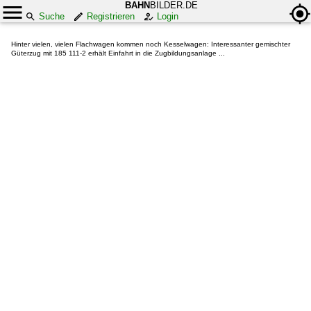
BAHN
BILDER.DE
Suche
Registrieren
Login
Hinter vielen, vielen Flachwagen kommen noch Kesselwagen: Interessanter gemischter
Güterzug mit 185 111-2 erhält Einfahrt in die Zugbildungsanlage ...