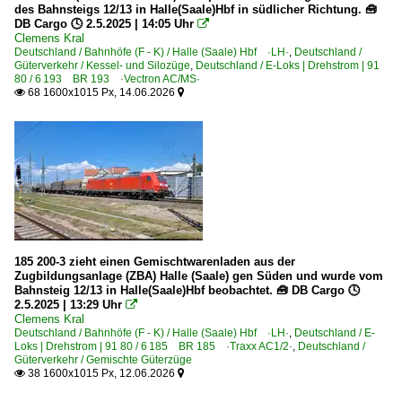
des Bahnsteigs 12/13 in Halle(Saale)Hbf in südlicher Richtung. 🧰
DB Cargo 🕓 2.5.2025 | 14:05 Uhr

Clemens Kral
Deutschland / Bahnhöfe (F - K) / Halle (Saale) Hbf ·LH·
,
Deutschland /
Güterverkehr / Kessel- und Silozüge
,
Deutschland / E-Loks | Drehstrom | 91
80 / 6 193 BR 193 ·Vectron AC/MS·
68 1600x1015 Px, 14.06.2026


185 200-3 zieht einen Gemischtwarenladen aus der
Zugbildungsanlage (ZBA) Halle (Saale) gen Süden und wurde vom
Bahnsteig 12/13 in Halle(Saale)Hbf beobachtet. 🧰 DB Cargo 🕓
2.5.2025 | 13:29 Uhr

Clemens Kral
Deutschland / Bahnhöfe (F - K) / Halle (Saale) Hbf ·LH·
,
Deutschland / E-
Loks | Drehstrom | 91 80 / 6 185 BR 185 ·Traxx AC1/2·
,
Deutschland /
Güterverkehr / Gemischte Güterzüge
38 1600x1015 Px, 12.06.2026

