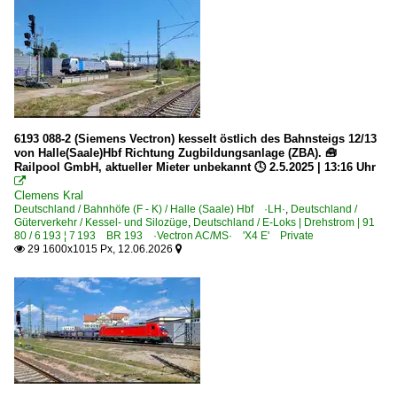
6193 088-2 (Siemens Vectron) kesselt östlich des Bahnsteigs 12/13
von Halle(Saale)Hbf Richtung Zugbildungsanlage (ZBA). 🧰
Railpool GmbH, aktueller Mieter unbekannt 🕓 2.5.2025 | 13:16 Uhr

Clemens Kral
Deutschland / Bahnhöfe (F - K) / Halle (Saale) Hbf ·LH·
,
Deutschland /
Güterverkehr / Kessel- und Silozüge
,
Deutschland / E-Loks | Drehstrom | 91
80 / 6 193 ¦ 7 193 BR 193 ·Vectron AC/MS· 'X4 E' Private
29 1600x1015 Px, 12.06.2026

