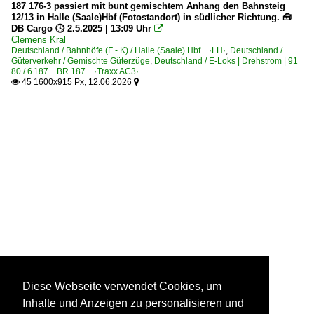
187 176-3 passiert mit bunt gemischtem Anhang den Bahnsteig
12/13 in Halle (Saale)Hbf (Fotostandort) in südlicher Richtung. 🧰
DB Cargo 🕓 2.5.2025 | 13:09 Uhr

Clemens Kral
Deutschland / Bahnhöfe (F - K) / Halle (Saale) Hbf ·LH·
,
Deutschland /
Güterverkehr / Gemischte Güterzüge
,
Deutschland / E-Loks | Drehstrom | 91
80 / 6 187 BR 187 ·Traxx AC3·
45 1600x915 Px, 12.06.2026


Diese Webseite verwendet Cookies, um
Inhalte und Anzeigen zu personalisieren und