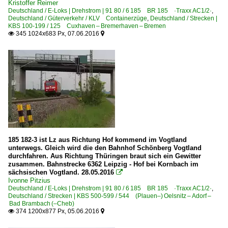
Kristoffer Reimer
Deutschland / E-Loks | Drehstrom | 91 80 / 6 185 BR 185 ·Traxx AC1/2·
,
Deutschland / Güterverkehr / KLV Containerzüge
,
Deutschland / Strecken |
KBS 100-199 / 125 Cuxhaven – Bremerhaven – Bremen
345 1024x683 Px, 07.06.2016


185 182-3 ist Lz aus Richtung Hof kommend im Vogtland
unterwegs. Gleich wird die den Bahnhof Schönberg Vogtland
durchfahren. Aus Richtung Thüringen braut sich ein Gewitter
zusammen. Bahnstrecke 6362 Leipzig - Hof bei Kornbach im
sächsischen Vogtland. 28.05.2016

Ivonne Pitzius
Deutschland / E-Loks | Drehstrom | 91 80 / 6 185 BR 185 ·Traxx AC1/2·
,
Deutschland / Strecken | KBS 500-599 / 544 (Plauen–) Oelsnitz – Adorf –
Bad Brambach (–Cheb)
374 1200x877 Px, 05.06.2016

