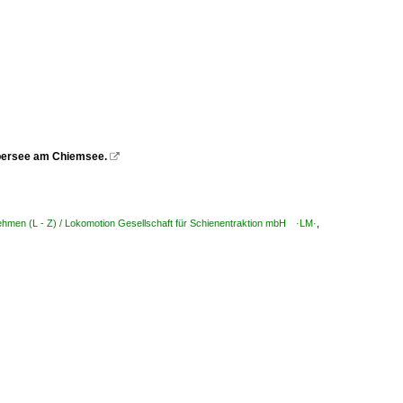
Übersee am Chiemsee.

ehmen (L - Z) / Lokomotion Gesellschaft für Schienentraktion mbH ·LM·
,