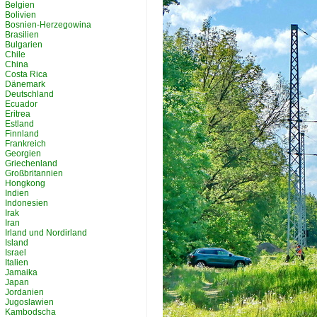
Belgien
Bolivien
Bosnien-Herzegowina
Brasilien
Bulgarien
Chile
China
Costa Rica
Dänemark
Deutschland
Ecuador
Eritrea
Estland
Finnland
Frankreich
Georgien
Griechenland
Großbritannien
Hongkong
Indien
Indonesien
Irak
Iran
Irland und Nordirland
Island
Israel
Italien
Jamaika
Japan
Jordanien
Jugoslawien
Kambodscha