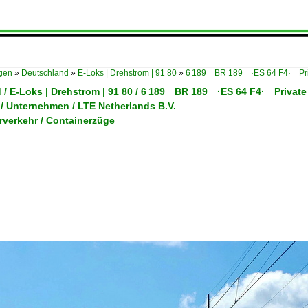
ügen
»
Deutschland
»
E-Loks | Drehstrom | 91 80
»
6 189 BR 189 ·ES 64 F4· Pri
 / E-Loks | Drehstrom | 91 80 / 6 189 BR 189 ·ES 64 F4· Private
 / Unternehmen / LTE Netherlands B.V.
rverkehr / Containerzüge