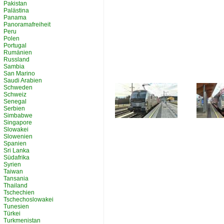
Pakistan
Palästina
Panama
Panoramafreiheit
Peru
Polen
Portugal
Rumänien
Russland
Sambia
San Marino
Saudi Arabien
Schweden
Schweiz
Senegal
Serbien
Simbabwe
Singapore
Slowakei
Slowenien
Spanien
Sri Lanka
Südafrika
Syrien
Taiwan
Tansania
Thailand
Tschechien
Tschechoslowakei
Tunesien
Türkei
Turkmenistan