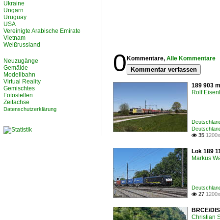
Ukraine
Ungarn
Uruguay
USA
Vereinigte Arabische Emirate
Vietnam
Weißrussland
0
Kommentare,
Alle Kommentare
Neuzugänge
Gemälde
Kommentar verfassen
Modellbahn
Virtual Reality
189 903 m
Gemischtes
Rolf Eisen
Fotostellen
Zeitachse
Datenschutzerklärung
Deutschlan
Deutschland
35
1200x

Lok 189 1
Markus W
Deutschlan
27
1200x

BRCE/DISP
Christian