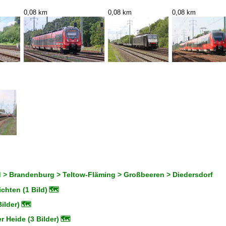
0,08 km
0,08 km
0,08 km
 > Brandenburg > Teltow-Fläming > Großbeeren > Diedersdorf
ichten (1 Bild)
🗺
ilder)
🗺
r Heide (3 Bilder)
🗺