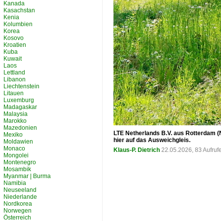
Kanada
Kasachstan
Kenia
Kolumbien
Korea
Kosovo
Kroatien
Kuba
Kuwait
Laos
Lettland
Libanon
Liechtenstein
Litauen
Luxemburg
Madagaskar
Malaysia
Marokko
Mazedonien
LTE Netherlands B.V. aus Rotterdam 
Mexiko
hier auf das Ausweichgleis.
Moldawien
Monaco
Klaus-P. Dietrich
22.05.2026, 83 Aufru
Mongolei
Montenegro
Mosambik
Myanmar | Burma
Namibia
Neuseeland
Niederlande
Nordkorea
Norwegen
Österreich