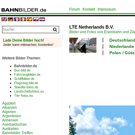
Forum
Kontakt
Impressum
LTE Netherlands B.V.
Bilder und Fotos von Eisenbahn und Z
Deutschland
Lade Deine Bilder hoch!
Jeder kann mitmachen, kostenlos!
Niederlande
Polen / Güte
Weitere Bilder-Themen:
Bahnbilder.de
Bus-bild.de
Fahrzeugbilder.de
Schiffbilder.de
Flugzeug-bild.de
Staedte-fotos.de
Landschaftsfotos.eu
Tier-fotos.eu
Ägypten
Albanien
Algerien
Argentinien
Armenien
Aserbaidschan
Australien
Bahnbilder-Treffen