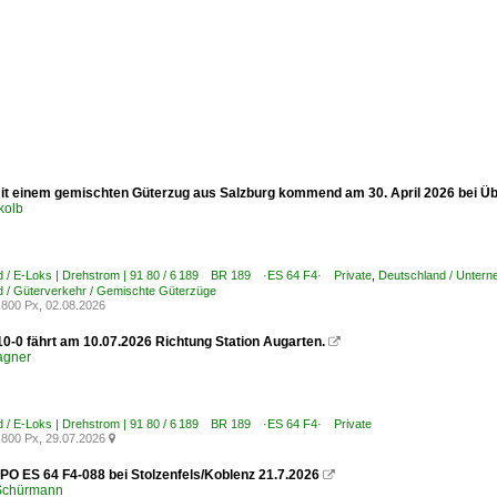
it einem gemischten Güterzug aus Salzburg kommend am 30. April 2026 bei 
kolb
d / E-Loks | Drehstrom | 91 80 / 6 189 BR 189 ·ES 64 F4· Private
,
Deutschland / Untern
 / Güterverkehr / Gemischte Güterzüge
800 Px, 02.08.2026
10-0 fährt am 10.07.2026 Richtung Station Augarten.

agner
d / E-Loks | Drehstrom | 91 80 / 6 189 BR 189 ·ES 64 F4· Private
800 Px, 29.07.2026

O ES 64 F4-088 bei Stolzenfels/Koblenz 21.7.2026

 Schürmann