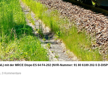
(NL) mit der MRCE Dispo ES 64 F4-202 (NVR-Nummer: 91 80 6189 202-5 D-DISPO
fe, 0 Kommentare