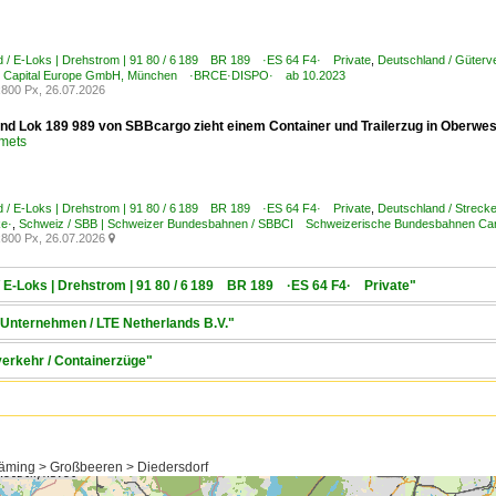
d / E-Loks | Drehstrom | 91 80 / 6 189 BR 189 ·ES 64 F4· Private
,
Deutschland / Güterv
l Capital Europe GmbH, München ·BRCE·DISPO· ab 10.2023
800 Px, 26.07.2026
nd Lok 189 989 von SBBcargo zieht einem Container und Trailerzug in Oberwes
Smets
d / E-Loks | Drehstrom | 91 80 / 6 189 BR 189 ·ES 64 F4· Private
,
Deutschland / Streck
ke·
,
Schweiz / SBB | Schweizer Bundesbahnen / SBBCI Schweizerische Bundesbahnen Cargo
800 Px, 26.07.2026

/ E-Loks | Drehstrom | 91 80 / 6 189 BR 189 ·ES 64 F4· Private"
/ Unternehmen / LTE Netherlands B.V."
verkehr / Containerzüge"
äming > Großbeeren > Diedersdorf