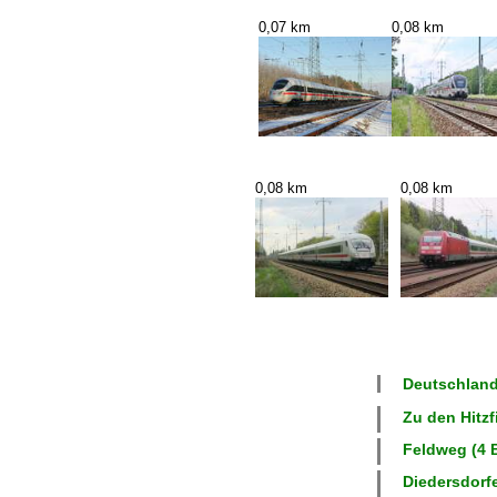
0,07 km
0,08 km
0,08 km
0,08 km
Deutschland
Zu den Hitzf
Feldweg (4 B
Diedersdorfe