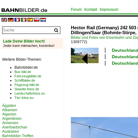
Forum
Kontakt
Impressum
Hector Rail (Germany) 242 503
Dillingen/Saar (Bohmte-Stirpe, 
Bilder und Fotos von Eisenbahn und Z
Lade Deine Bilder hoch!
1309772)
Jeder kann mitmachen, kostenlos!
Deutschland
Deutschland
Weitere Bilder-Themen:
Deutschland
Bahnbilder.de
Bus-bild.de
Fahrzeugbilder.de
Schiffbilder.de
Flugzeug-bild.de
Staedte-fotos.de
Landschaftsfotos.eu
Tier-fotos.eu
Ägypten
Albanien
Algerien
Argentinien
Armenien
Aserbaidschan
Australien
Bahnbilder-Treffen