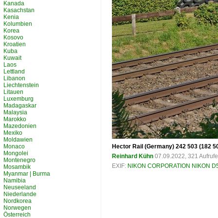
Kanada
Kasachstan
Kenia
Kolumbien
Korea
Kosovo
Kroatien
Kuba
Kuwait
Laos
Lettland
Libanon
Liechtenstein
Litauen
Luxemburg
Madagaskar
Malaysia
Marokko
Mazedonien
Mexiko
Moldawien
Monaco
Hector Rail (Germany) 242 503 (182 5
Mongolei
Reinhard Kühn
07.09.2022, 321 Aufruf
Montenegro
EXIF:
NIKON CORPORATION NIKON D
Mosambik
Myanmar | Burma
Namibia
Neuseeland
Niederlande
Nordkorea
Norwegen
Österreich