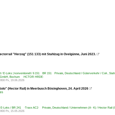
ctorrail "Herzog" (151 133) mit Stahlzug in Ovelgünne, Juni 2023.

 / E-Loks | konventionell / 6 151 BR 151 Private
,
Deutschland / Güterverkehr / Coil-, Sta
) GmbH, Bochum ·HCTOR·HRDE·
800 Px, 19.06.2026
Solo" (Hector Rail) in Meerbusch Bösinghoven, 24. April 2026

bes
 E-Loks / BR 241 ·Traxx AC2· Private
,
Deutschland / Unternehmen (A - K) / Hector 
800 Px, 15.05.2026