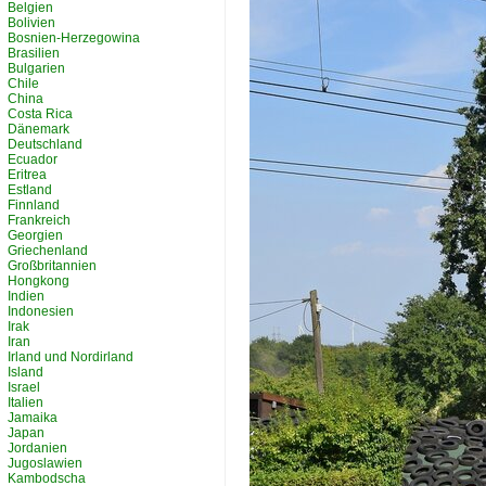
Belgien
Bolivien
Bosnien-Herzegowina
Brasilien
Bulgarien
Chile
China
Costa Rica
Dänemark
Deutschland
Ecuador
Eritrea
Estland
Finnland
Frankreich
Georgien
Griechenland
Großbritannien
Hongkong
Indien
Indonesien
Irak
Iran
Irland und Nordirland
Island
Israel
Italien
Jamaika
Japan
Jordanien
Jugoslawien
Kambodscha