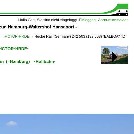
Hallo Gast, Sie sind nicht eingeloggt.
Einloggen
|
Account anmelden
zzug Hamburg-Waltershof Hansaport -
hum ·HCTOR·HRDE·
»
Hector Rail (Germany) 242 503 (182 503) "BALBOA"
(ID
 ·HCTOR·HRDE·
emen (–Hamburg) ·Rollbahn·