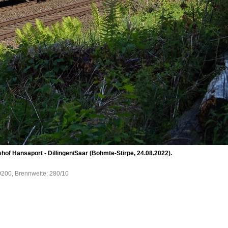
f Hansaport - Dillingen/Saar (Bohmte-Stirpe, 24.08.2022).
O200, Brennweite: 280/10