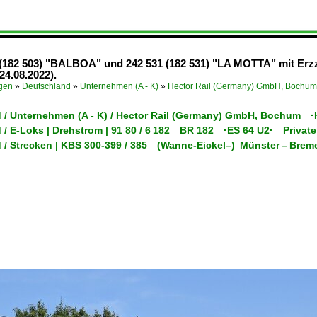
 (182 503) "BALBOA" und 242 531 (182 531) "LA MOTTA" mit Er
24.08.2022).
ügen
»
Deutschland
»
Unternehmen (A - K)
»
Hector Rail (Germany) GmbH, Boc
 / Unternehmen (A - K) / Hector Rail (Germany) GmbH, Bochum
 / E-Loks | Drehstrom | 91 80 / 6 182 BR 182 ·ES 64 U2· Private
 / Strecken | KBS 300-399 / 385 (Wanne-Eickel–) Münster – Br