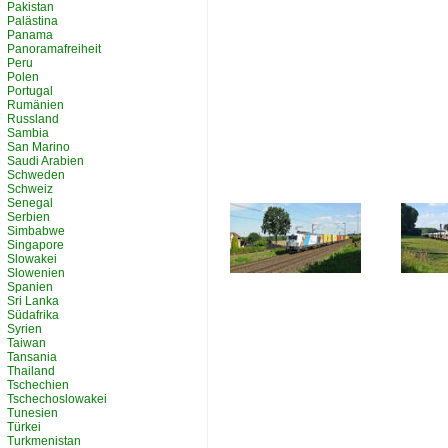
Pakistan
Palästina
Panama
Panoramafreiheit
Peru
Polen
Portugal
Rumänien
Russland
Sambia
San Marino
Saudi Arabien
Schweden
Schweiz
Senegal
Serbien
Simbabwe
Singapore
Slowakei
Slowenien
Spanien
Sri Lanka
Südafrika
Syrien
Taiwan
Tansania
Thailand
Tschechien
Tschechoslowakei
Tunesien
Türkei
Turkmenistan