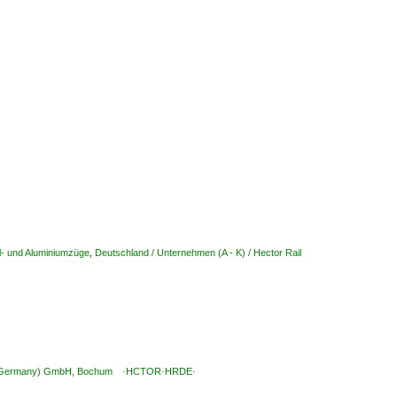
hl- und Aluminiumzüge
,
Deutschland / Unternehmen (A - K) / Hector Rail
Rail (Germany) GmbH, Bochum ·HCTOR·HRDE·