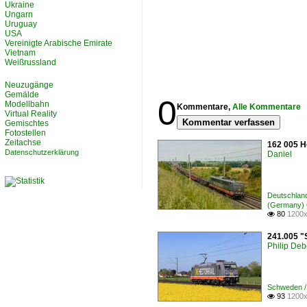
Ukraine
Ungarn
Uruguay
USA
Vereinigte Arabische Emirate
Vietnam
Weißrussland
Neuzugänge
Gemälde
0
Modellbahn
Kommentare,
Alle Kommentare
Virtual Reality
Kommentar verfassen
Gemischtes
Fotostellen
Zeitachse
162 005 He
Datenschutzerklärung
Daniel
Deutschland
(Germany
80
1200x

241.005 "
Philip De
Schweden /
93
1200x
