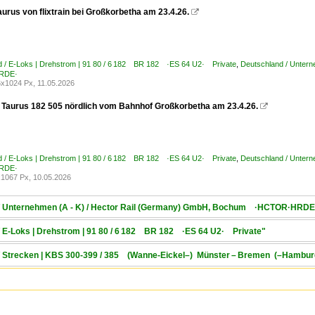
urus von flixtrain bei Großkorbetha am 23.4.26.

d / E-Loks | Drehstrom | 91 80 / 6 182 BR 182 ·ES 64 U2· Private
,
Deutschland / Unter
RDE·
x1024 Px, 11.05.2026
l Taurus 182 505 nördlich vom Bahnhof Großkorbetha am 23.4.26.

d / E-Loks | Drehstrom | 91 80 / 6 182 BR 182 ·ES 64 U2· Private
,
Deutschland / Unter
RDE·
1067 Px, 10.05.2026
d / Unternehmen (A - K) / Hector Rail (Germany) GmbH, Bochum ·HCTOR·HRDE
 / E-Loks | Drehstrom | 91 80 / 6 182 BR 182 ·ES 64 U2· Private"
 / Strecken | KBS 300-399 / 385 (Wanne-Eickel–) Münster – Bremen (–Hambu