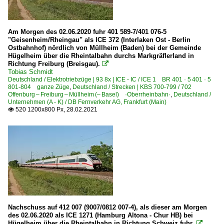
Am Morgen des 02.06.2020 fuhr 401 589-7/401 076-5
"Geisenheim/Rheingau" als ICE 372 (Interlaken Ost - Berlin
Ostbahnhof) nördlich von Müllheim (Baden) bei der Gemeinde
Hügelheim über die Rheintalbahn durchs Markgräflerland in
Richtung Freiburg (Breisgau).

Tobias Schmidt
Deutschland / Elektrotriebzüge | 93 8x | ICE - IC / ICE 1 BR 401 · 5 401 · 5
801-804 ganze Züge
,
Deutschland / Strecken | KBS 700-799 / 702
Offenburg – Freiburg – Müllheim (– Basel) ·Oberrheinbahn·
,
Deutschland /
Unternehmen (A - K) / DB Fernverkehr AG, Frankfurt (Main)
520 1200x800 Px, 28.02.2021

Nachschuss auf 412 007 (9007/0812 007-4), als dieser am Morgen
des 02.06.2020 als ICE 1271 (Hamburg Altona - Chur HB) bei
Hügelheim über die Rheintalbahn in Richtung Schweiz fuhr.
