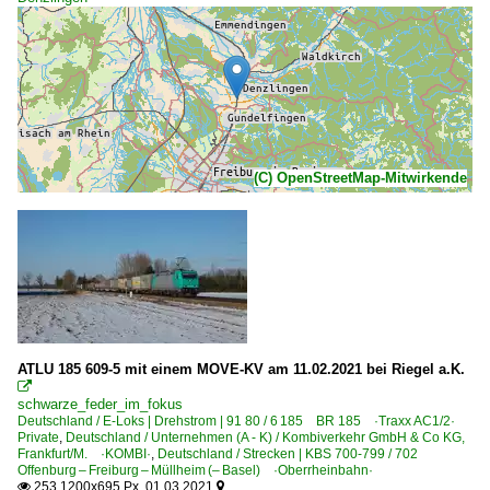
(C) OpenStreetMap-Mitwirkende
ATLU 185 609-5 mit einem MOVE-KV am 11.02.2021 bei Riegel a.K.

schwarze_feder_im_fokus
Deutschland / E-Loks | Drehstrom | 91 80 / 6 185 BR 185 ·Traxx AC1/2·
Private
,
Deutschland / Unternehmen (A - K) / Kombiverkehr GmbH & Co KG,
Frankfurt/M. ·KOMBI·
,
Deutschland / Strecken | KBS 700-799 / 702
Offenburg – Freiburg – Müllheim (– Basel) ·Oberrheinbahn·
253 1200x695 Px, 01.03.2021

