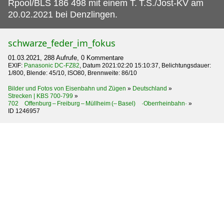
Rpool/BLS 186 498 mit einem T.
T.S./Jost-KV am
20.02.2021 bei Denzlingen.
schwarze_feder_im_fokus
01.03.2021, 288 Aufrufe, 0 Kommentare
EXIF:
Panasonic DC-FZ82
, Datum 2021:02:20 15:10:37, Belichtungsdauer:
1/800, Blende: 45/10, ISO80, Brennweite: 86/10
Bilder und Fotos von Eisenbahn und Zügen
»
Deutschland
»
Strecken | KBS 700-799
»
702 Offenburg – Freiburg – Müllheim (– Basel) ·Oberrheinbahn·
»
ID 1246957