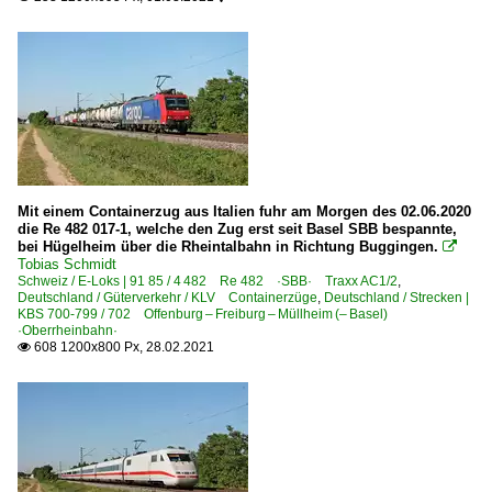
Mit einem Containerzug aus Italien fuhr am Morgen des 02.06.2020
die Re 482 017-1, welche den Zug erst seit Basel SBB bespannte,
bei Hügelheim über die Rheintalbahn in Richtung Buggingen.

Tobias Schmidt
Schweiz / E-Loks | 91 85 / 4 482 Re 482 ·SBB· Traxx AC1/2
,
Deutschland / Güterverkehr / KLV Containerzüge
,
Deutschland / Strecken |
KBS 700-799 / 702 Offenburg – Freiburg – Müllheim (– Basel)
·Oberrheinbahn·
608 1200x800 Px, 28.02.2021
