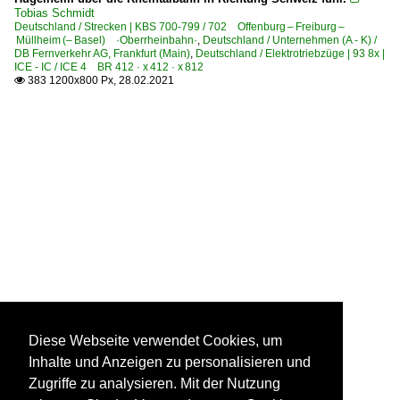
Tobias Schmidt
Deutschland / Strecken | KBS 700-799 / 702 Offenburg – Freiburg –
Müllheim (– Basel) ·Oberrheinbahn·
,
Deutschland / Unternehmen (A - K) /
DB Fernverkehr AG, Frankfurt (Main)
,
Deutschland / Elektrotriebzüge | 93 8x |
ICE - IC / ICE 4 BR 412 · x 412 · x 812
383 1200x800 Px, 28.02.2021

Diese Webseite verwendet Cookies, um
Inhalte und Anzeigen zu personalisieren und
Zugriffe zu analysieren. Mit der Nutzung