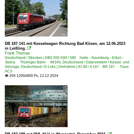
DB 187 141 mit Kesselwagen Richtung Bad Kösen, am 12.06.2023
in Leißling.

Frank Thomas
Deutschland / Strecken | KBS 500-599 / 580 Halle – Naumburg – Erfurt –
Bebra ·Thüringer Bahn· #6340
,
Deutschland / Güterverkehr / Kessel- und
Silozüge
,
Deutschland / E-Loks | Drehstrom | 91 80 / 6 187 BR 187 ·Traxx
AC3·
204 1200x800 Px, 12.12.2024
