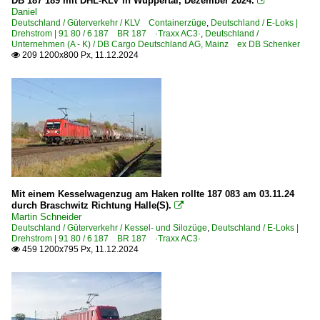
DB 187 189 mit DHL-KLV in Wuppertal, Dezember 2024.

Daniel
Deutschland / Güterverkehr / KLV Containerzüge
,
Deutschland / E-Loks |
Drehstrom | 91 80 / 6 187 BR 187 ·Traxx AC3·
,
Deutschland /
Unternehmen (A - K) / DB Cargo Deutschland AG, Mainz ex DB Schenker
209 1200x800 Px, 11.12.2024

Mit einem Kesselwagenzug am Haken rollte 187 083 am 03.11.24
durch Braschwitz Richtung Halle(S).

Martin Schneider
Deutschland / Güterverkehr / Kessel- und Silozüge
,
Deutschland / E-Loks |
Drehstrom | 91 80 / 6 187 BR 187 ·Traxx AC3·
459 1200x795 Px, 11.12.2024
