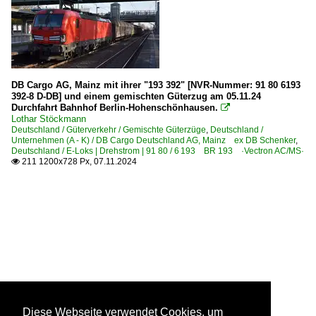
DB Cargo AG, Mainz mit ihrer "193 392" [NVR-Nummer: 91 80 6193
392-8 D-DB] und einem gemischten Güterzug am 05.11.24
Durchfahrt Bahnhof Berlin-Hohenschönhausen.

Lothar Stöckmann
Deutschland / Güterverkehr / Gemischte Güterzüge
,
Deutschland /
Unternehmen (A - K) / DB Cargo Deutschland AG, Mainz ex DB Schenker
,
Deutschland / E-Loks | Drehstrom | 91 80 / 6 193 BR 193 ·Vectron AC/MS·
211 1200x728 Px, 07.11.2024

Diese Webseite verwendet Cookies, um