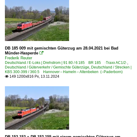
DB 185 009 mit gemischten Güterzug am 28.04.2021 bei Bad
Münder-Hasperde

Frederik Reuter
Deutschland / E-Loks | Drehstrom | 91 80 / 6 185 BR 185 ·Traxx AC1/2·
,
Deutschland / Güterverkehr / Gemischte Güterzüge
,
Deutschland / Strecken |
KBS 300-399 / 360.5 Hannover – Hameln – Altenbeken (–Paderborn)
149 1200x816 Px, 13.11.2024

DB 152 152 + DB 152 155 mit einem gemischten Güterzug am