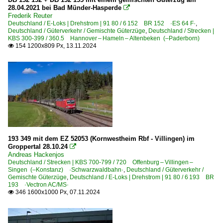
28.04.2021 bei Bad Münder-Hasperde

Frederik Reuter
Deutschland / E-Loks | Drehstrom | 91 80 / 6 152 BR 152 ·ES 64 F·
,
Deutschland / Güterverkehr / Gemischte Güterzüge
,
Deutschland / Strecken |
KBS 300-399 / 360.5 Hannover – Hameln – Altenbeken (–Paderborn)
154 1200x809 Px, 13.11.2024

193 349 mit dem EZ 52053 (Kornwestheim Rbf - Villingen) im
Groppertal 28.10.24

Andreas Hackenjos
Deutschland / Strecken | KBS 700-799 / 720 Offenburg – Villingen –
Singen (–Konstanz) ·Schwarzwaldbahn·
,
Deutschland / Güterverkehr /
Gemischte Güterzüge
,
Deutschland / E-Loks | Drehstrom | 91 80 / 6 193 BR
193 ·Vectron AC/MS·
346 1600x1000 Px, 07.11.2024
