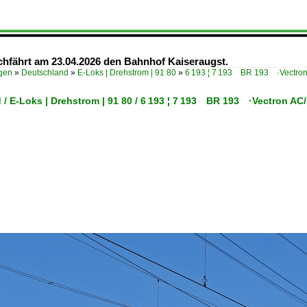
chfährt am 23.04.2026 den Bahnhof Kaiseraugst.
ügen
»
Deutschland
»
E-Loks | Drehstrom | 91 80
»
6 193 ¦ 7 193 BR 193 ·Vectro
 / E-Loks | Drehstrom | 91 80 / 6 193 ¦ 7 193 BR 193 ·Vectron A