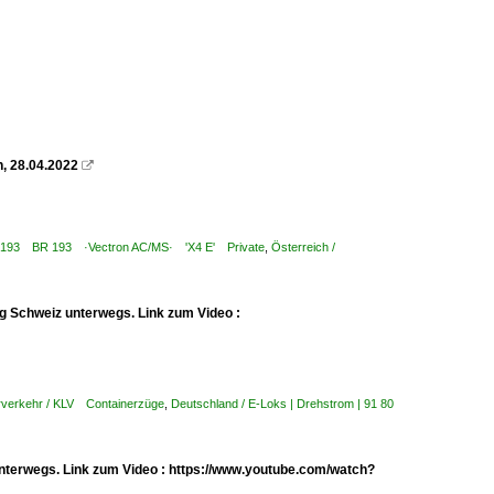
, 28.04.2022

 ¦ 7 193 BR 193 ·Vectron AC/MS· 'X4 E' Private
,
Österreich /
g Schweiz unterwegs. Link zum Video :
rverkehr / KLV Containerzüge
,
Deutschland / E-Loks | Drehstrom | 91 80
nterwegs. Link zum Video : https://www.youtube.com/watch?