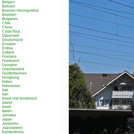
Belgien
Bolivien
Bosnien-Herzegowina
Brasilien
Bulgarien
Chile
China
Costa Rica
Dänemark
Deutschland
Ecuador
Eritrea
Estland
Finnland
Frankreich
Georgien
Griechenland
Großbritannien
Hongkong
Indien
Indonesien
Irak
Iran
Irland und Nordirland
Island
Israel
Italien
Jamaika
Japan
Jordanien
Jugoslawien
Kambodscha