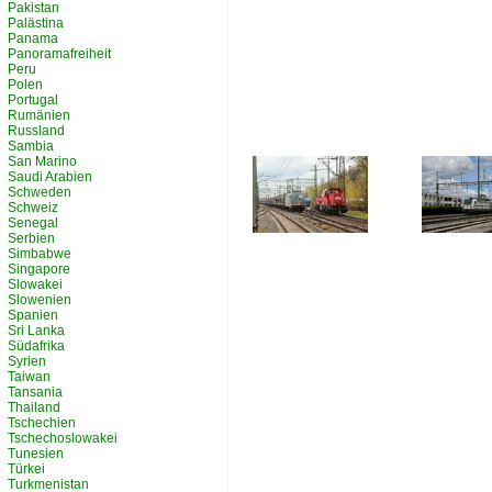
Pakistan
Palästina
Panama
Panoramafreiheit
Peru
Polen
Portugal
Rumänien
Russland
Sambia
San Marino
Saudi Arabien
Schweden
Schweiz
Senegal
Serbien
Simbabwe
Singapore
Slowakei
Slowenien
Spanien
Sri Lanka
Südafrika
Syrien
Taiwan
Tansania
Thailand
Tschechien
Tschechoslowakei
Tunesien
Türkei
Turkmenistan