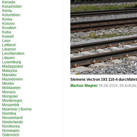
Kanada
Kasachstan
Kenia
Kolumbien
Korea
Kosovo
Kroatien
Kuba
Kuwait
Laos
Lettland
Libanon
Liechtenstein
Litauen
Luxemburg
Madagaskar
Malaysia
Marokko
Mazedonien
Siemens Vectron 193 110-4 durchfähr
Mexiko
Markus Wagner
06.06.2026, 68 Aufruf
Moldawien
Monaco
Mongolei
Montenegro
Mosambik
Myanmar | Burma
Namibia
Neuseeland
Niederlande
Nordkorea
Norwegen
Österreich