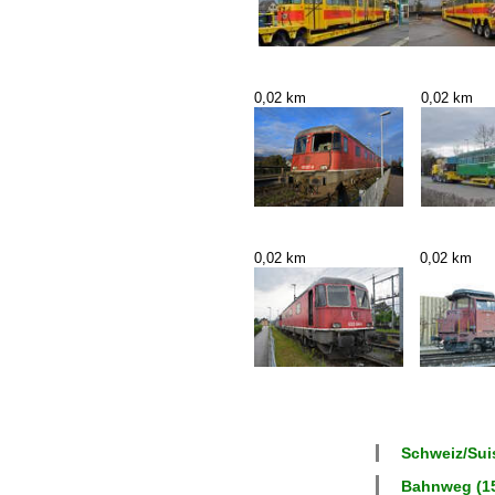
0,02 km
0,02 km
0,02 km
0,02 km
Schweiz/Suis
Bahnweg (15