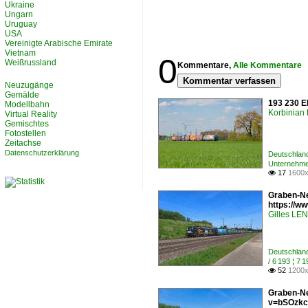
Ukraine
Ungarn
Uruguay
USA
Vereinigte Arabische Emirate
Vietnam
0
Weißrussland
Kommentare,
Alle Kommentare
Kommentar verfassen
Neuzugänge
Gemälde
193 230 E
Modellbahn
Korbinian 
Virtual Reality
Gemischtes
Fotostellen
Zeitachse
Datenschutzerklärung
Deutschlan
Unternehme
17
1600x

Graben-Ne
https://
Gilles L
Deutschlan
/ 6 193 ¦ 
52
1200x

Graben-Ne
v=bSOzkc