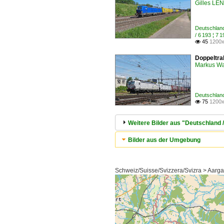
Gilles L
Deutschlan
/ 6 193 ¦ 
45
1200x

Doppeltra
Markus W
Deutschland
75
1200x

Weitere Bilder aus "Deutschland 
Bilder aus der Umgebung
Schweiz/Suisse/Svizzera/Svizra > Aarga