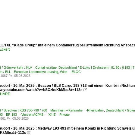
LL/TXL "Klade Group" mit einem Containerzug bei Uffenheim Richtung Ansbach
Eckert
d / Güterverkehr / KLV Containerzüge
,
Deutschland / E-Loks | Drehstrom | 91 80 / 6 193
n / ELL - European Locomotive Leasing, Wien ·ELOC·
1067 Px, 05.08.2026
udorf - 10. Mai 2025 : Beacon / BLS Cargo 193 713 mit einem Kombi in Richtun
www.youtube.com/watch?v=bSOzkcKkMbc&t=113s

ENHARD
d / Strecken | KBS 700-799 / 700 Mannheim – Karlsruhe ·Rheinbahn·
,
Deutschland / Güte
7 193 BR 193 ·Vectron AC/MS· 'X4 E' Private
861 Px, 05.08.2026
udorf - 10. Mai 2025 : Medway 193 493 mit einem Kombi in Richtung Schweiz u
KkMbc&t=113s
