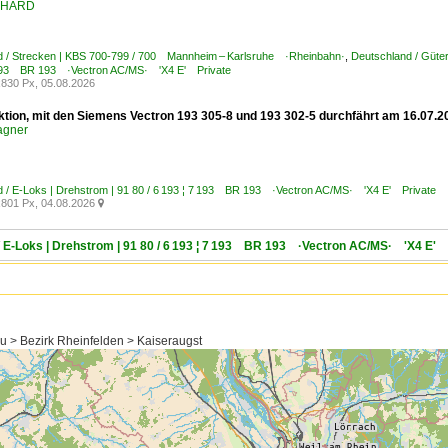
ENHARD
d / Strecken | KBS 700-799 / 700 Mannheim – Karlsruhe ·Rheinbahn·
,
Deutschland / Güte
7 193 BR 193 ·Vectron AC/MS· 'X4 E' Private
830 Px, 05.08.2026
ktion, mit den Siemens Vectron 193 305-8 und 193 302-5 durchfährt am 16.07.2
agner
 / E-Loks | Drehstrom | 91 80 / 6 193 ¦ 7 193 BR 193 ·Vectron AC/MS· 'X4 E' Private
801 Px, 04.08.2026

/ E-Loks | Drehstrom | 91 80 / 6 193 ¦ 7 193 BR 193 ·Vectron AC/MS· 'X4 E' 
u > Bezirk Rheinfelden > Kaiseraugst