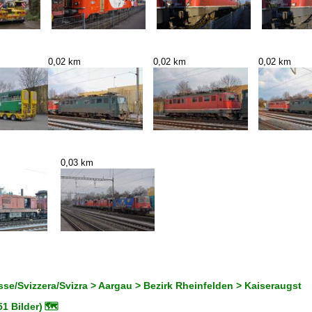
0,02 km
0,02 km
0,02 km
0,03 km
se/Svizzera/Svizra > Aargau > Bezirk Rheinfelden > Kaiseraugst
1 Bilder)
🗺