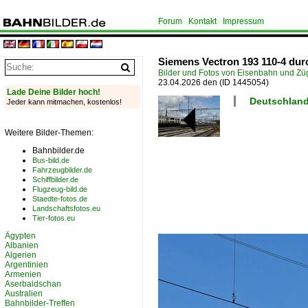
Forum
Kontakt
Impressum
Siemens Vectron 193 110-4 dur
Bilder und Fotos von Eisenbahn und Z
23.04.2026 den
(ID 1445054)
Lade Deine Bilder hoch!
Deutschland
Jeder kann mitmachen, kostenlos!
Weitere Bilder-Themen:
Bahnbilder.de
Bus-bild.de
Fahrzeugbilder.de
Schiffbilder.de
Flugzeug-bild.de
Staedte-fotos.de
Landschaftsfotos.eu
Tier-fotos.eu
Ägypten
Albanien
Algerien
Argentinien
Armenien
Aserbaidschan
Australien
Bahnbilder-Treffen