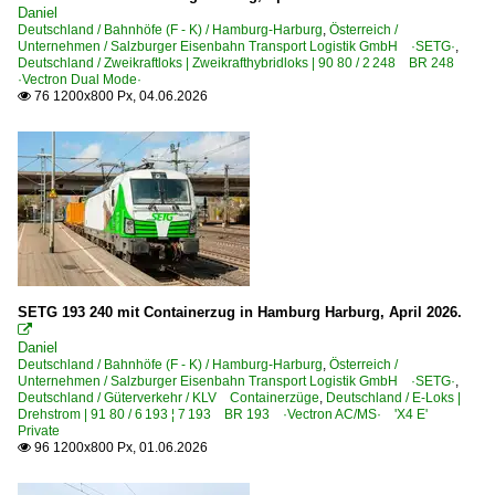
Daniel
Deutschland / Bahnhöfe (F - K) / Hamburg-Harburg
,
Österreich /
Unternehmen / Salzburger Eisenbahn Transport Logistik GmbH ·SETG·
,
Deutschland / Zweikraftloks | Zweikrafthybridloks | 90 80 / 2 248 BR 248
·Vectron Dual Mode·
76 1200x800 Px, 04.06.2026

SETG 193 240 mit Containerzug in Hamburg Harburg, April 2026.

Daniel
Deutschland / Bahnhöfe (F - K) / Hamburg-Harburg
,
Österreich /
Unternehmen / Salzburger Eisenbahn Transport Logistik GmbH ·SETG·
,
Deutschland / Güterverkehr / KLV Containerzüge
,
Deutschland / E-Loks |
Drehstrom | 91 80 / 6 193 ¦ 7 193 BR 193 ·Vectron AC/MS· 'X4 E'
Private
96 1200x800 Px, 01.06.2026
