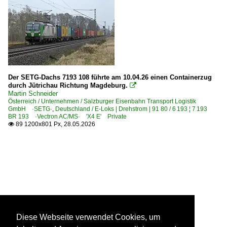
Der SETG-Dachs 7193 108 führte am 10.04.26 einen Containerzug
durch Jütrichau Richtung Magdeburg.

Martin Schneider
Österreich / Unternehmen / Salzburger Eisenbahn Transport Logistik
GmbH ·SETG·
,
Deutschland / E-Loks | Drehstrom | 91 80 / 6 193 ¦ 7 193
BR 193 ·Vectron AC/MS· 'X4 E' Private
89 1200x801 Px, 28.05.2026

Diese Webseite verwendet Cookies, um