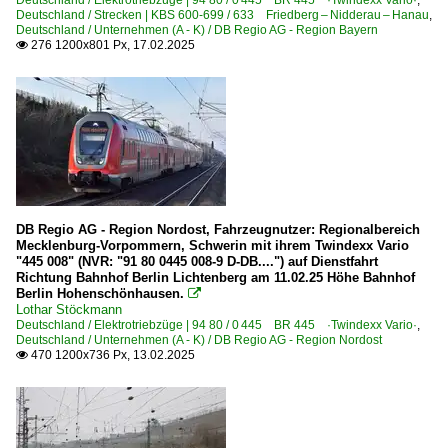
Deutschland / Elektrotriebzüge | 94 80 / 0 445 BR 445 ·Twindexx Vario·
,
Deutschland / Strecken | KBS 600-699 / 633 Friedberg – Nidderau – Hanau
,
Deutschland / Unternehmen (A - K) / DB Regio AG - Region Bayern
276 1200x801 Px, 17.02.2025

DB Regio AG - Region Nordost, Fahrzeugnutzer: Regionalbereich
Mecklenburg-Vorpommern, Schwerin mit ihrem Twindexx Vario
"445 008" (NVR: "91 80 0445 008-9 D-DB....") auf Dienstfahrt
Richtung Bahnhof Berlin Lichtenberg am 11.02.25 Höhe Bahnhof
Berlin Hohenschönhausen.

Lothar Stöckmann
Deutschland / Elektrotriebzüge | 94 80 / 0 445 BR 445 ·Twindexx Vario·
,
Deutschland / Unternehmen (A - K) / DB Regio AG - Region Nordost
470 1200x736 Px, 13.02.2025
