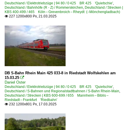
Deutschland / Elektrotriebzüge | 94 80 / 0 425 BR 425 'Quietschie'
,
Deutschland / Bahnhöfe (R - Z) / Rommerskirchen
,
Deutschland / Strecken |
KBS 400-499 / 465 Köln – Grevenbroich – Rheydt (–Mönchengladbach)
227 1200x800 Px, 21.03.2025

DB S-Bahn Rhein Main 425 033-8 in Riedstadt Wolfskehlen am
15.03.25

Daniel Oster
Deutschland / Elektrotriebzüge | 94 80 / 0 425 BR 425 'Quietschie'
,
Deutschland / S-Bahnen und Regionalstadtbahnen / S-Bahn Rhein-Main
,
Deutschland / Strecken | KBS 600-699 / 655 Mannheim – Biblis –
Riedstadt – Frankfurt 'Riedbahn'
232 1200x801 Px, 17.03.2025
