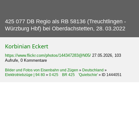
425 077 DB Regio als RB 58136 (Treuchtlingen -
Würzburg Hbf) bei Oberdachstetten, 28.
03.2022
Korbinian Eckert
https://www.flickr.com/photos/144347283@N05/
27.05.2026, 103
Aufrufe, 0 Kommentare
Bilder und Fotos von Eisenbahn und Zügen
»
Deutschland
»
Elektrotriebzüge | 94 80
»
0 425 BR 425 'Quietschie'
»
ID 1444051