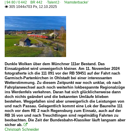
| 94 80 / 0 442 BR 442 ·Talent 2· 'Hamsterbacke'
305 1044x703 Px, 12.10.2025

Dunkle Wolken über dem Münchner 111er Bestand. Das
Einsatzgebiet wird unweigerlich kleiner. Am 11. November 2024
fotografierte ich die 111 091 vor der RB 59451 auf der Fahrt nach
Garmisch-Partenkirchen in Ohlstadt bei einer interessanten
Wetterstimmung. Zu diesem Zeitpunkt war noch unklar, ob nach
Fahrplanwechsel auch noch weiterhin lokbespannte Regionalzüge
ins Werdenfels verkehren. Daran hat sich glücklicherweise dann
doch nichts geändert und die bekannten Umläufe blieben
bestehen. Weggefallen sind aber unweigerlich die Leistungen von
und nach Passau. Gelegentlich kommt eine Lok der Baureihe 111
noch vor dem RE 2 nach Regensburg zum Einsatz, auch auf der
RB 16 von und nach Treuchtlingen sind regelmäßig Fahrten zu
beobachten. Die Zeit der Bundesbahn-Klassiker läuft langsam aber
sicher ab.

Christoph Schneider