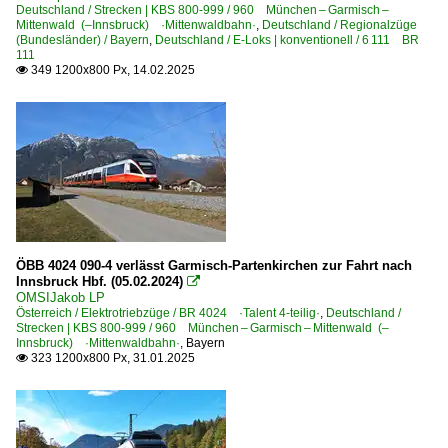
Deutschland / Strecken | KBS 800-999 / 960 München – Garmisch –
Mittenwald (–Innsbruck) ·Mittenwaldbahn·
,
Deutschland / Regionalzüge
(Bundesländer) / Bayern
,
Deutschland / E-Loks | konventionell / 6 111 BR
111
349 1200x800 Px, 14.02.2025

ÖBB 4024 090-4 verlässt Garmisch-Partenkirchen zur Fahrt nach
Innsbruck Hbf. (05.02.2024)

OMSIJakob LP
Österreich / Elektrotriebzüge / BR 4024 ·Talent 4-teilig·
,
Deutschland /
Strecken | KBS 800-999 / 960 München – Garmisch – Mittenwald (–
Innsbruck) ·Mittenwaldbahn·
,
Bayern
323 1200x800 Px, 31.01.2025
