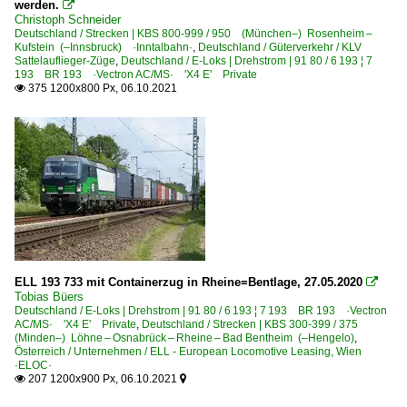
werden.

Christoph Schneider
Deutschland / Strecken | KBS 800-999 / 950 (München–) Rosenheim –
Kufstein (–Innsbruck) ·Inntalbahn·
,
Deutschland / Güterverkehr / KLV
Sattelauflieger-Züge
,
Deutschland / E-Loks | Drehstrom | 91 80 / 6 193 ¦ 7
193 BR 193 ·Vectron AC/MS· 'X4 E' Private
375 1200x800 Px, 06.10.2021

ELL 193 733 mit Containerzug in Rheine=Bentlage, 27.05.2020

Tobias Büers
Deutschland / E-Loks | Drehstrom | 91 80 / 6 193 ¦ 7 193 BR 193 ·Vectron
AC/MS· 'X4 E' Private
,
Deutschland / Strecken | KBS 300-399 / 375
(Minden–) Löhne – Osnabrück – Rheine – Bad Bentheim (–Hengelo)
,
Österreich / Unternehmen / ELL - European Locomotive Leasing, Wien
·ELOC·
207 1200x900 Px, 06.10.2021

