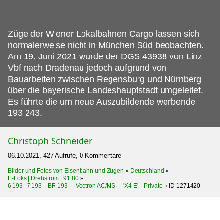
Züge der Wiener Lokalbahnen Cargo lassen sich
normalerweise nicht in München Süd beobachten.
Am 19. Juni 2021 wurde der DGS 43938 von Linz
Vbf nach Dradenau jedoch aufgrund von
Bauarbeiten zwischen Regensburg und Nürnberg
über die bayerische Landeshauptstadt umgeleitet.
Es führte die um neue Auszubildende werbende
193 243.
Christoph Schneider
06.10.2021, 427 Aufrufe, 0 Kommentare
Bilder und Fotos von Eisenbahn und Zügen
»
Deutschland
»
E-Loks | Drehstrom | 91 80
»
6 193 ¦ 7 193 BR 193 ·Vectron AC/MS· 'X4 E' Private
»
ID 1271420