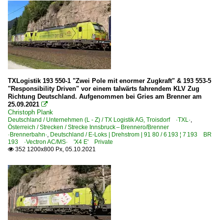
TXLogistik 193 550-1 "Zwei Pole mit enormer Zugkraft" & 193 553-5
"Responsibility Driven" vor einem talwärts fahrendem KLV Zug
Richtung Deutschland. Aufgenommen bei Gries am Brenner am
25.09.2021

Christoph Plank
Deutschland / Unternehmen (L - Z) / TX Logistik AG, Troisdorf ·TXL·
,
Österreich / Strecken / Strecke Innsbruck – Brennero/Brenner
·Brennerbahn·
,
Deutschland / E-Loks | Drehstrom | 91 80 / 6 193 ¦ 7 193 BR
193 ·Vectron AC/MS· 'X4 E' Private
352 1200x800 Px, 05.10.2021
