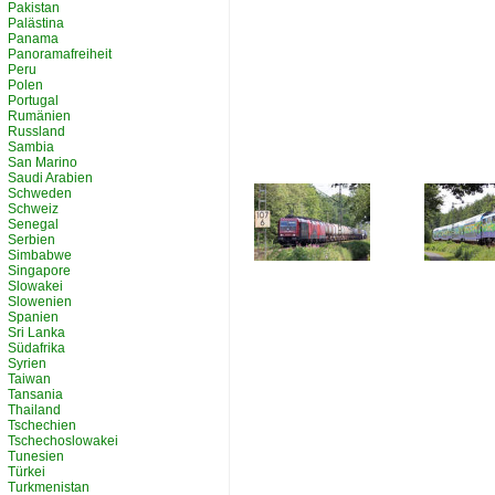
Pakistan
Palästina
Panama
Panoramafreiheit
Peru
Polen
Portugal
Rumänien
Russland
Sambia
San Marino
Saudi Arabien
Schweden
Schweiz
Senegal
Serbien
Simbabwe
Singapore
Slowakei
Slowenien
Spanien
Sri Lanka
Südafrika
Syrien
Taiwan
Tansania
Thailand
Tschechien
Tschechoslowakei
Tunesien
Türkei
Turkmenistan