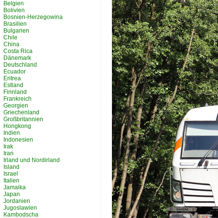
Belgien
Bolivien
Bosnien-Herzegowina
Brasilien
Bulgarien
Chile
China
Costa Rica
Dänemark
Deutschland
Ecuador
Eritrea
Estland
Finnland
Frankreich
Georgien
Griechenland
Großbritannien
Hongkong
Indien
Indonesien
Irak
Iran
Irland und Nordirland
Island
Israel
Italien
Jamaika
Japan
Jordanien
Jugoslawien
Kambodscha