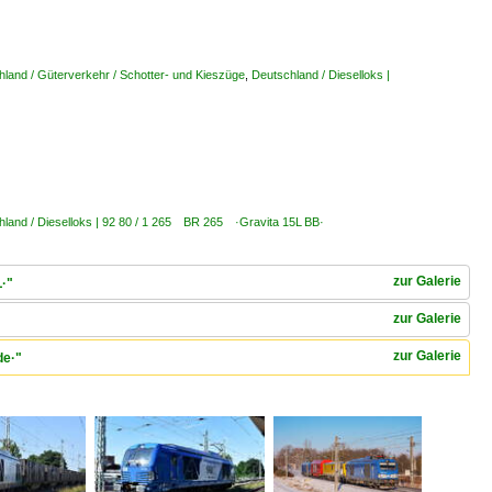
land / Güterverkehr / Schotter- und Kieszüge
,
Deutschland / Dieselloks |
hland / Dieselloks | 92 80 / 1 265 BR 265 ·Gravita 15L BB·
zur Galerie
L·"
zur Galerie
zur Galerie
de·"