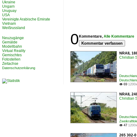
Ukraine
Ungarn
Uruguay
USA
Vereinigte Arabische Emirate
Vietnam
Weißrussland
0
Kommentare,
Alle Kommentare
Neuzugänge
Gemälde
Kommentar verfassen
Modellbahn
Virtual Reality
NRAIL 188
Gemischtes
Christian
Fotostellen
Zeitachse
Datenschutzerklärung
Deutschlan
Deutschlan
69
1200x

NRAIL 248
Christian
Deutschlan
Zweikraftlo
47
1200x

265 302-0 