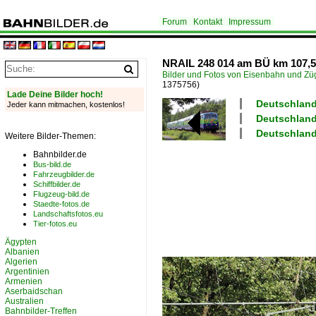
Forum
Kontakt
Impressum
NRAIL 248 014 am BÜ km 107,5
Bilder und Fotos von Eisenbahn und Z
1375756)
Lade Deine Bilder hoch!
Deutschland
Jeder kann mitmachen, kostenlos!
Deutschland
Deutschland 
Weitere Bilder-Themen:
Bahnbilder.de
Bus-bild.de
Fahrzeugbilder.de
Schiffbilder.de
Flugzeug-bild.de
Staedte-fotos.de
Landschaftsfotos.eu
Tier-fotos.eu
Ägypten
Albanien
Algerien
Argentinien
Armenien
Aserbaidschan
Australien
Bahnbilder-Treffen