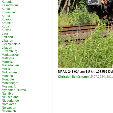
Kanada
Kasachstan
Kenia
Kolumbien
Korea
Kosovo
Kroatien
Kuba
Kuwait
Laos
Lettland
Libanon
Liechtenstein
Litauen
Luxemburg
Madagaskar
Malaysia
Marokko
Mazedonien
Mexiko
NRAIL 248 014 am BÜ km 107,566 Dein
Moldawien
Monaco
Christian Schürmann
15.07.2024, 281 
Mongolei
Montenegro
Mosambik
Myanmar | Burma
Namibia
Neuseeland
Niederlande
Nordkorea
Norwegen
Österreich