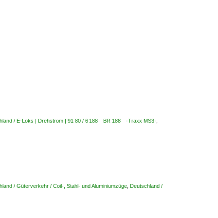
hland / E-Loks | Drehstrom | 91 80 / 6 188 BR 188 ·Traxx MS3·
,
land / Güterverkehr / Coil-, Stahl- und Aluminiumzüge
,
Deutschland /