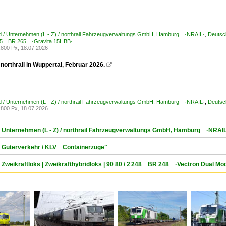
d / Unternehmen (L - Z) / northrail Fahrzeugverwaltungs GmbH, Hamburg ·NRAIL·
,
Deutsch
265 BR 265 ·Gravita 15L BB·
800 Px, 18.07.2026
northrail in Wuppertal, Februar 2026.

d / Unternehmen (L - Z) / northrail Fahrzeugverwaltungs GmbH, Hamburg ·NRAIL·
,
Deutsc
800 Px, 18.07.2026
 / Unternehmen (L - Z) / northrail Fahrzeugverwaltungs GmbH, Hamburg ·NRAI
 / Güterverkehr / KLV Containerzüge"
/ Zweikraftloks | Zweikrafthybridloks | 90 80 / 2 248 BR 248 ·Vectron Dual Mo