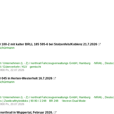
 100-2 mit kalter BRLL 185 595-6 bei Stolzenfels/Koblenz 21.7.2026

 Schürmann
d / Unternehmen (L - Z) / northrail Fahrzeugverwaltungs GmbH, Hamburg ·NRAIL·
,
Deutsc
d / Güterverkehr / KLV gemischt
800 Px, 22.07.2026
 045 in Herten-Westerholt 16.7.2026

 Schürmann
d / Unternehmen (L - Z) / northrail Fahrzeugverwaltungs GmbH, Hamburg ·NRAIL·
,
Deutsch
ks | Zweikrafthybridloks | 90 80 / 2 248 BR 248 ·Vectron Dual Mode·
800 Px, 20.07.2026
northrail in Wuppertal, Februar 2026.
