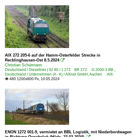
AIX 272 205-6 auf der Hamm-Osterfelder Strecke in
Recklinghausen-Ost 8.5.2024

Christian Schürmann
Deutschland / Dieselloks | 92 80 / 1 272 BR 272 ·G 2000-3 BB·
,
Deutschland / Unternehmen (A - K) / AIXrail GmbH, Aachen ·AIX·
480 1200x800 Px, 10.05.2024

ENON 1272 001-9, vermietet an BBL Logistik, mit Niederbordwagen
in Richtung Osnabrück (Hüde, 23.02.2024).
