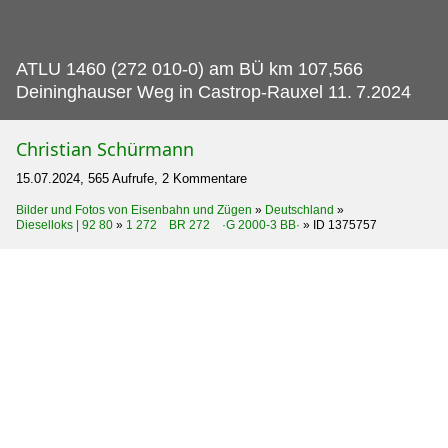
ATLU 1460 (272 010-0) am BÜ km 107,566
Deininghauser Weg in Castrop-Rauxel 11.
7.2024
Christian Schürmann
15.07.2024, 565 Aufrufe, 2 Kommentare
Bilder und Fotos von Eisenbahn und Zügen
»
Deutschland
»
Dieselloks | 92 80
»
1 272 BR 272 ·G 2000-3 BB·
»
ID 1375757