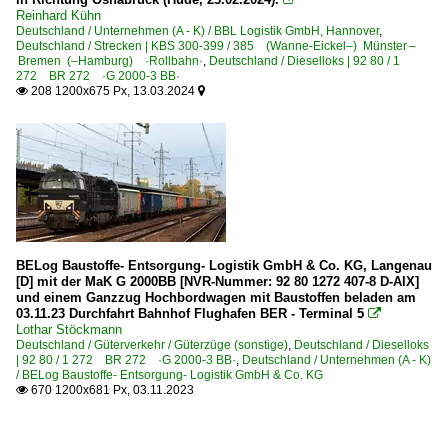
Reinhard Kühn
Deutschland / Unternehmen (A - K) / BBL Logistik GmbH, Hannover
,
Deutschland / Strecken | KBS 300-399 / 385 (Wanne-Eickel–) Münster –
Bremen (–Hamburg) ·Rollbahn·
,
Deutschland / Dieselloks | 92 80 / 1
272 BR 272 ·G 2000-3 BB·
208 1200x675 Px, 13.03.2024


BELog Baustoffe- Entsorgung- Logistik GmbH & Co. KG, Langenau
[D] mit der MaK G 2000BB [NVR-Nummer: 92 80 1272 407-8 D-AIX]
und einem Ganzzug Hochbordwagen mit Baustoffen beladen am
03.11.23 Durchfahrt Bahnhof Flughafen BER - Terminal 5

Lothar Stöckmann
Deutschland / Güterverkehr / Güterzüge (sonstige)
,
Deutschland / Dieselloks
| 92 80 / 1 272 BR 272 ·G 2000-3 BB·
,
Deutschland / Unternehmen (A - K)
/ BELog Baustoffe- Entsorgung- Logistik GmbH & Co. KG
670 1200x681 Px, 03.11.2023
