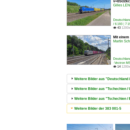
v=bSOzkc
Gilles L
Deutschlan
/ 6 193 ¦ 
43
1200x

Mit einem
Martin Sc
Deutschlan
·Vectron M
14
1200x

Weitere Bilder aus "Deutschland
Weitere Bilder aus "Tschechien 
Weitere Bilder aus "Tschechien
Weitere Bilder der 383 001-5