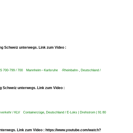
ng Schweiz unterwegs. Link zum Video :
KBS 700-799 / 700 Mannheim – Karlsruhe ·Rheinbahn·
,
Deutschland /
g Schweiz unterwegs. Link zum Video :
rverkehr / KLV Containerzüge
,
Deutschland / E-Loks | Drehstrom | 91 80
nterwegs. Link zum Video : https://www.youtube.com/watch?