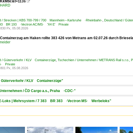
KkMbc&t=113s

ENHARD
d / Strecken | KBS 700-799 / 700 Mannheim – Karlsruhe ·Rheinbahn·
,
Deutschland / Güte
7 193 BR 193 ·Vectron AC/MS· 'X4 E' Private
830 Px, 05.08.2026
 Containerzug am Haken rollte 383 426 von Metrans am 02.07.26 durch Briese
hneider
d / Güterverkehr / KLV Containerzüge
,
Tschechien / Unternehmen / METRANS Rail s.r.o.
S· Private
801 Px, 05.08.2026
 / Güterverkehr / KLV Containerzüge"
/ Unternehmen / ČD Cargo a.s., Praha ·CDC·"
 / E-Loks | Mehrsystem / 7 383 BR 383 ·Vectron MS· Werbeloks"