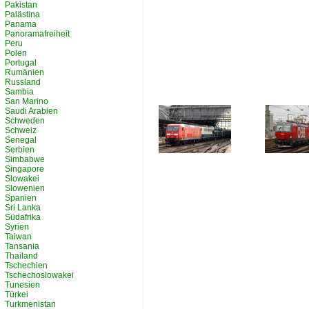
Pakistan
Palästina
Panama
Panoramafreiheit
Peru
Polen
Portugal
Rumänien
Russland
Sambia
San Marino
Saudi Arabien
Schweden
Schweiz
Senegal
Serbien
Simbabwe
Singapore
Slowakei
Slowenien
Spanien
Sri Lanka
Südafrika
Syrien
Taiwan
Tansania
Thailand
Tschechien
Tschechoslowakei
Tunesien
Türkei
Turkmenistan