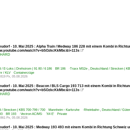
udorf - 10. Mai 2025 : Alpha Train / Medway 186 228 mit einem Kombi in Richtu
www.youtube.com/watch?v=bSOzkcKkMbc&t=113s

ENHARD
d / E-Loks | Drehstrom | 91 80 / 6 186 BR 186 ·Traxx MS2e·
,
Deutschland / Strecken | 
hr / KLV Containerzüge
819 Px, 05.08.2026
udorf - 10. Mai 2025 : Beacon / BLS Cargo 193 713 mit einem Kombi in Richtun
www.youtube.com/watch?v=bSOzkcKkMbc&t=113s

ENHARD
d / Strecken | KBS 700-799 / 700 Mannheim – Karlsruhe ·Rheinbahn·
,
Deutschland / Güte
7 193 BR 193 ·Vectron AC/MS· 'X4 E' Private
861 Px, 05.08.2026
udorf - 10. Mai 2025 : Medway 193 493 mit einem Kombi in Richtung Schweiz u