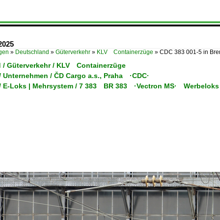
2025
ügen
»
Deutschland
»
Güterverkehr
»
KLV Containerzüge
»
CDC 383 001-5 in Br
 / Güterverkehr / KLV Containerzüge
/ Unternehmen / ČD Cargo a.s., Praha ·CDC·
/ E-Loks | Mehrsystem / 7 383 BR 383 ·Vectron MS· Werbeloks