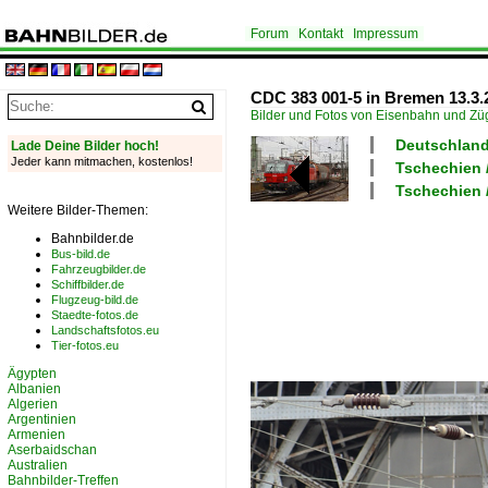
Forum
Kontakt
Impressum
CDC 383 001-5 in Bremen 13.3.
Bilder und Fotos von Eisenbahn und Z
Deutschland
Lade Deine Bilder hoch!
Jeder kann mitmachen, kostenlos!
Tschechien 
Tschechien 
Weitere Bilder-Themen:
Bahnbilder.de
Bus-bild.de
Fahrzeugbilder.de
Schiffbilder.de
Flugzeug-bild.de
Staedte-fotos.de
Landschaftsfotos.eu
Tier-fotos.eu
Ägypten
Albanien
Algerien
Argentinien
Armenien
Aserbaidschan
Australien
Bahnbilder-Treffen