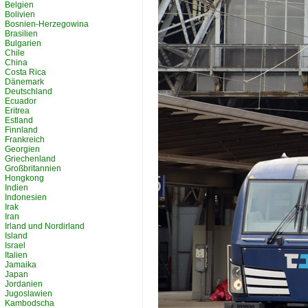
Belgien
Bolivien
Bosnien-Herzegowina
Brasilien
Bulgarien
Chile
China
Costa Rica
Dänemark
Deutschland
Ecuador
Eritrea
Estland
Finnland
Frankreich
Georgien
Griechenland
Großbritannien
Hongkong
Indien
Indonesien
Irak
Iran
Irland und Nordirland
Island
Israel
Italien
Jamaika
Japan
Jordanien
Jugoslawien
Kambodscha