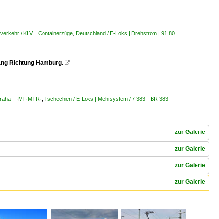
rverkehr / KLV Containerzüge
,
Deutschland / E-Loks | Drehstrom | 91 80
lang Richtung Hamburg.

, Praha ·MT·MTR·
,
Tschechien / E-Loks | Mehrsystem / 7 383 BR 383
zur Galerie
zur Galerie
zur Galerie
zur Galerie