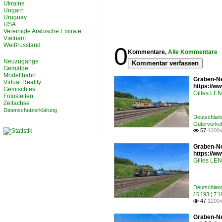
Ukraine
Ungarn
Uruguay
USA
Vereinigte Arabische Emirate
Vietnam
Weißrussland
0
Kommentare,
Alle Kommentare
Neuzugänge
Kommentar verfassen
Gemälde
Modellbahn
Graben-Ne
Virtual Reality
https://
Gemischtes
Gilles L
Fotostellen
Zeitachse
Datenschutzerklärung
Deutschlan
Güterverke
57
1200x

Graben-Ne
https://
Gilles L
Deutschlan
/ 6 193 ¦ 
47
1200x

Graben-Ne