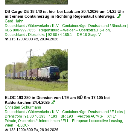
DB Cargo DE 18 140 ist hier bei Laub am 20.4.2026 um 14.23 Uhr
mit einem Containerzug in Richtung Regenstauf unterwegs.

Gerd Hahn
Deutschland / Güterverkehr / KLV Containerzüge
,
Deutschland / Strecken |
KBS 800-999 / 855 Regensburg – Weiden – Oberkotzau (–Hof)
,
Deutschland / Dieselloks | 92 80 / 4 185.1 ·DE 18 Stage V·
115 1200x803 Px, 28.04.2026

ELOC 193 280 in Diensten von LTE am BÜ Km 17,105 bei
Kaldenkirchen 24.4.2026

Christian Schürmann
Deutschland / Güterverkehr / KLV Containerzüge
,
Deutschland / E-Loks |
Drehstrom | 91 80 / 6 193 ¦ 7 193 BR 193 ·Vectron AC/MS· 'X4 E'
Private
,
Österreich / Unternehmen / ELL - European Locomotive Leasing,
Wien ·ELOC·
138 1200x800 Px, 26.04.2026
