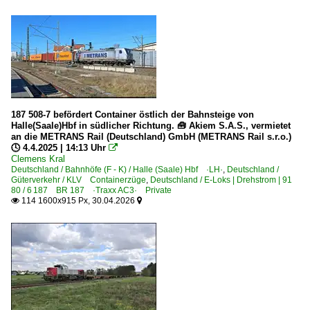
187 508-7 befördert Container östlich der Bahnsteige von
Halle(Saale)Hbf in südlicher Richtung. 🧰 Akiem S.A.S., vermietet
an die METRANS Rail (Deutschland) GmbH (METRANS Rail s.r.o.)
🕓 4.4.2025 | 14:13 Uhr

Clemens Kral
Deutschland / Bahnhöfe (F - K) / Halle (Saale) Hbf ·LH·
,
Deutschland /
Güterverkehr / KLV Containerzüge
,
Deutschland / E-Loks | Drehstrom | 91
80 / 6 187 BR 187 ·Traxx AC3· Private
114 1600x915 Px, 30.04.2026

