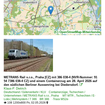
(C) OpenStreetMap-Mitwirkende
METRANS Rail s.r.o., Praha [CZ] mit 386 038-4 (NVR-Nummer: 91
54 7386 038-4 CZ) und einem Containerzug am 28. April 2026 auf
den südlichen Berliner Aussenring bei Diedersdorf.

Klaus-P. Dietrich
Deutschland / Güterverkehr / KLV Containerzüge
,
Tschechien /
Unternehmen / METRANS Rail s.r.o., Praha ·MT·MTR·
,
Tschechien / E-
Loks | Mehrsystem / 7 386 BR 386 ·Traxx MS2e·
108 1200x800 Px, 02.05.2026

