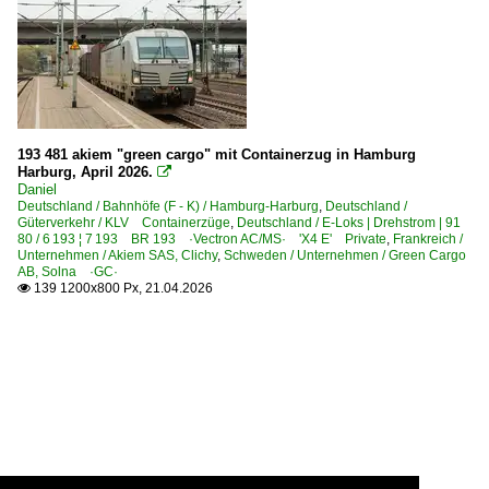
193 481 akiem "green cargo" mit Containerzug in Hamburg
Harburg, April 2026.

Daniel
Deutschland / Bahnhöfe (F - K) / Hamburg-Harburg
,
Deutschland /
Güterverkehr / KLV Containerzüge
,
Deutschland / E-Loks | Drehstrom | 91
80 / 6 193 ¦ 7 193 BR 193 ·Vectron AC/MS· 'X4 E' Private
,
Frankreich /
Unternehmen / Akiem SAS, Clichy
,
Schweden / Unternehmen / Green Cargo
AB, Solna ·GC·
139 1200x800 Px, 21.04.2026
