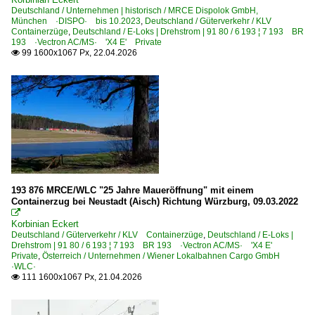
Deutschland / Unternehmen | historisch / MRCE Dispolok GmbH,
München ·DISPO· bis 10.2023
,
Deutschland / Güterverkehr / KLV
Containerzüge
,
Deutschland / E-Loks | Drehstrom | 91 80 / 6 193 ¦ 7 193 BR
193 ·Vectron AC/MS· 'X4 E' Private
99 1600x1067 Px, 22.04.2026

193 876 MRCE/WLC "25 Jahre Maueröffnung" mit einem
Containerzug bei Neustadt (Aisch) Richtung Würzburg, 09.03.2022

Korbinian Eckert
Deutschland / Güterverkehr / KLV Containerzüge
,
Deutschland / E-Loks |
Drehstrom | 91 80 / 6 193 ¦ 7 193 BR 193 ·Vectron AC/MS· 'X4 E'
Private
,
Österreich / Unternehmen / Wiener Lokalbahnen Cargo GmbH
·WLC·
111 1600x1067 Px, 21.04.2026
