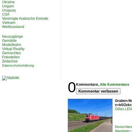
Ukraine
Ungarn
Uruguay
USA
Vereinigte Arabische Emirate
Vietnam
Weißrussland
Neuzugänge
Gemälde
Modellbahn
Virtual Reality
Gemischtes
Fotostellen
Zeitachse
Datenschutzerklärung
0
Kommentare,
Alle Kommentare
Kommentar verfassen
Graben-Ne
v=bSOzkc
Gilles L
Deutschlan
Mannheim –