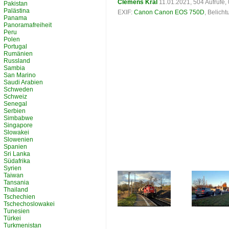
Clemens Kral
11.01.2021, 504 Aufrufe
Pakistan
Palästina
EXIF:
Canon Canon EOS 750D
, Belich
Panama
Panoramafreiheit
Peru
Polen
Portugal
Rumänien
Russland
Sambia
San Marino
Saudi Arabien
Schweden
Schweiz
Senegal
Serbien
Simbabwe
Singapore
Slowakei
Slowenien
Spanien
Sri Lanka
Südafrika
Syrien
Taiwan
Tansania
Thailand
Tschechien
Tschechoslowakei
Tunesien
Türkei
Turkmenistan