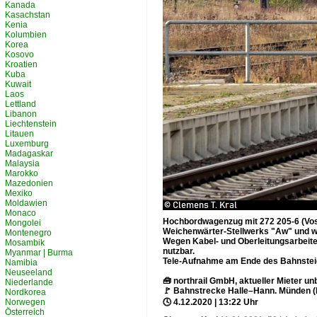
Kanada
Kasachstan
Kenia
Kolumbien
Korea
Kosovo
Kroatien
Kuba
Kuwait
Laos
Lettland
Libanon
Liechtenstein
Litauen
Luxemburg
Madagaskar
Malaysia
Marokko
Mazedonien
Mexiko
Moldawien
Monaco
Hochbordwagenzug mit 272 205-6 (Vossl
Mongolei
Weichenwärter-Stellwerks "Aw" und wir
Montenegro
Wegen Kabel- und Oberleitungsarbeite
Mosambik
nutzbar.
Myanmar | Burma
Tele-Aufnahme am Ende des Bahnstei
Namibia
Neuseeland
🧰 northrail GmbH, aktueller Mieter u
Niederlande
🚩 Bahnstrecke Halle–Hann. Münden 
Nordkorea
Norwegen
🕓 4.12.2020 | 13:22 Uhr
Österreich