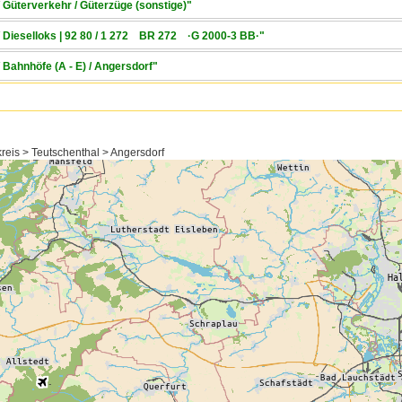
 Güterverkehr / Güterzüge (sonstige)"
/ Dieselloks | 92 80 / 1 272 BR 272 ·G 2000-3 BB·"
 Bahnhöfe (A - E) / Angersdorf"
eis > Teutschenthal > Angersdorf