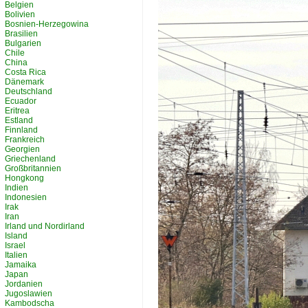
Belgien
Bolivien
Bosnien-Herzegowina
Brasilien
Bulgarien
Chile
China
Costa Rica
Dänemark
Deutschland
Ecuador
Eritrea
Estland
Finnland
Frankreich
Georgien
Griechenland
Großbritannien
Hongkong
Indien
Indonesien
Irak
Iran
Irland und Nordirland
Island
Israel
Italien
Jamaika
Japan
Jordanien
Jugoslawien
Kambodscha