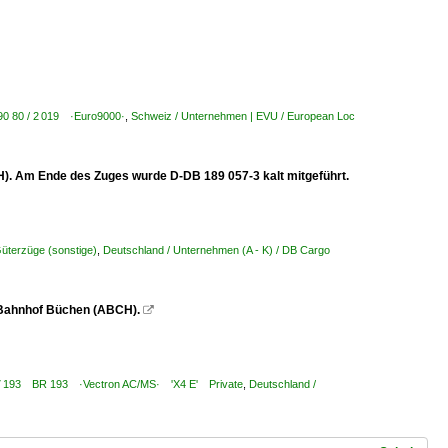
| 90 80 / 2 019 ·Euro9000·
,
Schweiz / Unternehmen | EVU / European Loc
). Am Ende des Zuges wurde D-DB 189 057-3 kalt mitgeführt.
Güterzüge (sonstige)
,
Deutschland / Unternehmen (A - K) / DB Cargo
 Bahnhof Büchen (ABCH).

3 ¦ 7 193 BR 193 ·Vectron AC/MS· 'X4 E' Private
,
Deutschland /