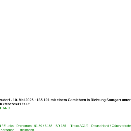
udorf - 10. Mai 2025 : 185 101 mit einem Gemichten in Richtung Stuttgart unt
KkMbc&t=113s

ENHARD
d / E-Loks | Drehstrom | 91 80 / 6 185 BR 185 ·Traxx AC1/2·
,
Deutschland / Güterverkehr
 Karlsruhe ·Rheinbahn·