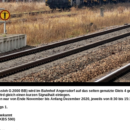
oh G 2000 BB) wird im Bahnhof Angersdorf auf das selten genutzte Gleis 4 gel
d gleich einen kurzen Signalhalt einlegen.
n war von Ende November bis Anfang Dezember 2020, jeweils von 8:30 bis 15:30
gs 1.
nbekannt
(KBS 590)