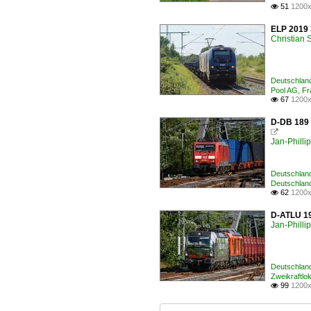
51
1200x

ELP 2019 
Christian
Deutschland
Pool AG, F
67
1200x

D-DB 189 

Jan-Philli
Deutschland
Deutschlan
62
1200x

D-ATLU 19
Jan-Philli
Deutschland
Zweikraftlo
99
1200x
