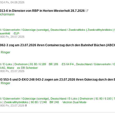
914 Px, 04.08.2026
313-6 in Diensten von RBP in Herten-Westerholt 28.7.2026

 Schürmann
 / Güterverkehr / Güterzüge (sonstige)
,
Deutschland / Zweikraftloks | Zweikrafthybridloks 
rauenfeld ·ELP·
800 Px, 29.07.2026
062-3 zog am 23.07.2026 ihren Containerzug durch den Bahnhof Büchen (ABCH
p Ringer
 / E-Loks | Drehstrom | 91 80 / 6 189 BR 189 ·ES 64 F4·
,
Deutschland / Güterverkehr / 
d AG, Mainz ex DB Schenker
800 Px, 23.07.2026
3 553-5 und D-EKO 248 043-2 zogen am 23.07.2026 ihren Güterzug durch den
p Ringer
 / Güterverkehr / Güterzüge (sonstige)
,
Deutschland / E-Loks | Drehstrom | 91 80 / 6 19
ks | Zweikrafthybridloks | 90 80 / 2 248 BR 248 ·Vectron Dual Mode·
800 Px, 23.07.2026
