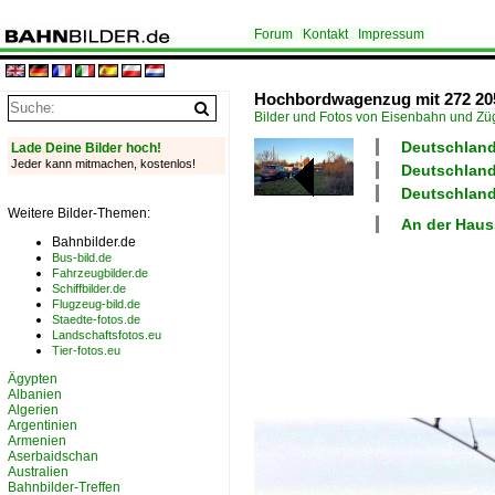
Forum
Kontakt
Impressum
Hochbordwagenzug mit 272 205-
Bilder und Fotos von Eisenbahn und Z
Deutschland 
Lade Deine Bilder hoch!
Jeder kann mitmachen, kostenlos!
Deutschland
Deutschland 
Weitere Bilder-Themen:
An der Haus
Bahnbilder.de
Bus-bild.de
Fahrzeugbilder.de
Schiffbilder.de
Flugzeug-bild.de
Staedte-fotos.de
Landschaftsfotos.eu
Tier-fotos.eu
Ägypten
Albanien
Algerien
Argentinien
Armenien
Aserbaidschan
Australien
Bahnbilder-Treffen