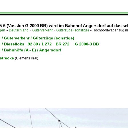
6 (Vossloh G 2000 BB) wird im Bahnhof Angersdorf auf das selte
ügen
»
Deutschland
»
Güterverkehr
»
Güterzüge (sonstige)
»
Hochbordwagenzug mit
/ Güterverkehr / Güterzüge (sonstige)
 / Dieselloks | 92 80 / 1 272 BR 272 ·G 2000-3 BB·
/ Bahnhöfe (A - E) / Angersdorf
strecke
(Clemens Kral)