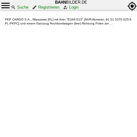
BAHN
BILDER.DE
Suche
Registrieren
Login
PKP CARGO S.A., Warszawa [PL] mit ihrer "EU46-513" [NVR-Nummer: 91 51 5370 025-6
PL-PKPC] und einem Ganzzug Hochbordwagen (leer) Richtung Polen am ...