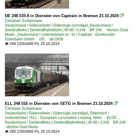
DE 248 035-8 in Diensten von Captrain in Bremen 23.10.2024

Christian Schürmann
Deutschland / Güterverkehr / Güterzüge (sonstige)
,
Deutschland /
Zweikraftloks | Zweikrafthybridloks | 90 80 / 2 248 BR 248 ·Vectron Dual
Mode·
,
Deutschland / Unternehmen (A - K) / Captrain - Dortmunder
Eisenbahn GmbH ·DE· ab 2009
349 1200x800 Px, 25.10.2024

ELL 248 016 in Diensten von SETG in Bremen 23.10.2024

Christian Schürmann
Deutschland / Güterverkehr / Güterzüge (sonstige)
,
Österreich /
Unternehmen / ELL - European Locomotive Leasing, Wien ·ELOC·
,
Deutschland / Zweikraftloks | Zweikrafthybridloks | 90 80 / 2 248 BR 248
·Vectron Dual Mode·
280 1200x800 Px, 25.10.2024
