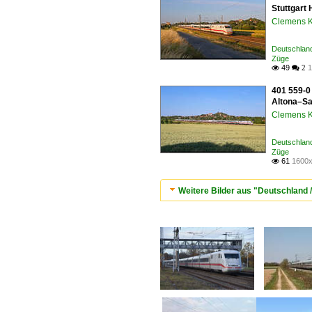
Stuttgart 
Clemens K
Deutschland
Züge
49
1

 2
401 559-0 
Altona–Sa
Clemens K
Deutschland
Züge
61
1600x

Weitere Bilder aus "Deutschland /