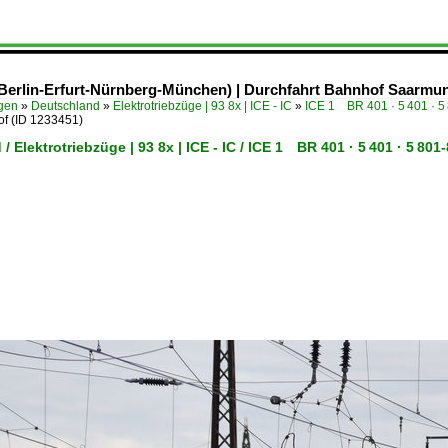
Berlin-Erfurt-Nürnberg-München) | Durchfahrt Bahnhof Saarmund 
ügen
»
Deutschland
»
Elektrotriebzüge | 93 8x | ICE - IC
»
ICE 1 BR 401 · 5 401 · 
of
(ID 1233451)
/ Elektrotriebzüge | 93 8x | ICE - IC / ICE 1 BR 401 · 5 401 · 5 8