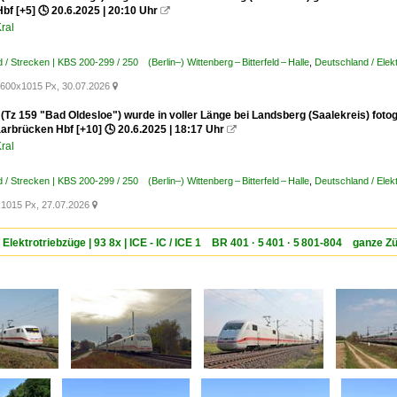
Hbf [+5] 🕓 20.6.2025 | 20:10 Uhr

ral
 / Strecken | KBS 200-299 / 250 (Berlin–) Wittenberg – Bitterfeld – Halle
,
Deutschland / Elek
600x1015 Px, 30.07.2026

(Tz 159 "Bad Oldesloe") wurde in voller Länge bei Landsberg (Saalekreis) fotog
arbrücken Hbf [+10] 🕓 20.6.2025 | 18:17 Uhr

ral
 / Strecken | KBS 200-299 / 250 (Berlin–) Wittenberg – Bitterfeld – Halle
,
Deutschland / Elek
1015 Px, 27.07.2026

 Elektrotriebzüge | 93 8x | ICE - IC / ICE 1 BR 401 · 5 401 · 5 801-804 ganze Z