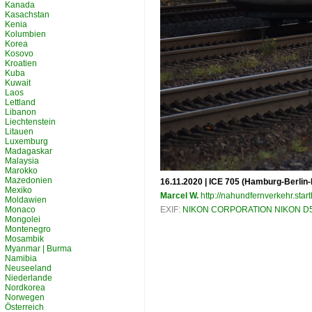
Kanada
Kasachstan
Kenia
Kolumbien
Korea
Kosovo
Kroatien
Kuba
Kuwait
Laos
Lettland
Libanon
Liechtenstein
Litauen
Luxemburg
Madagaskar
Malaysia
Marokko
Mazedonien
16.11.2020 | ICE 705 (Hamburg-Berlin-
Mexiko
Marcel W.
http://nahundfernverkehr.start
Moldawien
Monaco
EXIF:
NIKON CORPORATION NIKON D
Mongolei
Montenegro
Mosambik
Myanmar | Burma
Namibia
Neuseeland
Niederlande
Nordkorea
Norwegen
Österreich