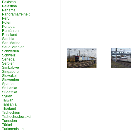
Pakistan
Palästina
Panama
Panoramafreiheit
Peru
Polen
Portugal
Rumänien
Russland
Sambia
San Marino
Saudi Arabien
Schweden
Schweiz
Senegal
Serbien
Simbabwe
Singapore
Slowakei
Slowenien
Spanien
Sri Lanka
Südafrika
Syrien
Taiwan
Tansania
Thailand
Tschechien
Tschechoslowakei
Tunesien
Türkei
Turkmenistan