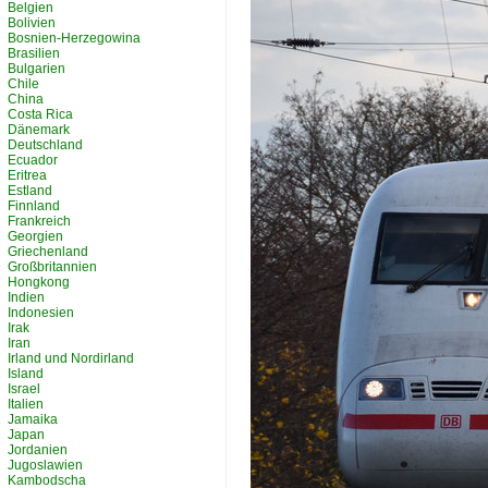
Belgien
Bolivien
Bosnien-Herzegowina
Brasilien
Bulgarien
Chile
China
Costa Rica
Dänemark
Deutschland
Ecuador
Eritrea
Estland
Finnland
Frankreich
Georgien
Griechenland
Großbritannien
Hongkong
Indien
Indonesien
Irak
Iran
Irland und Nordirland
Island
Israel
Italien
Jamaika
Japan
Jordanien
Jugoslawien
Kambodscha