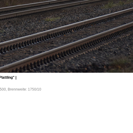
attling" |
O500, Brennweite: 1750/10