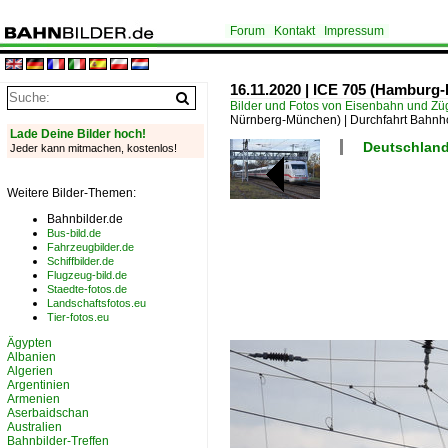
Forum
Kontakt
Impressum
16.11.2020 | ICE 705 (Hamburg-
Bilder und Fotos von Eisenbahn und Z
Nürnberg-München) | Durchfahrt Bahnh
Lade Deine Bilder hoch!
Deutschland 
Jeder kann mitmachen, kostenlos!
Weitere Bilder-Themen:
Bahnbilder.de
Bus-bild.de
Fahrzeugbilder.de
Schiffbilder.de
Flugzeug-bild.de
Staedte-fotos.de
Landschaftsfotos.eu
Tier-fotos.eu
Ägypten
Albanien
Algerien
Argentinien
Armenien
Aserbaidschan
Australien
Bahnbilder-Treffen