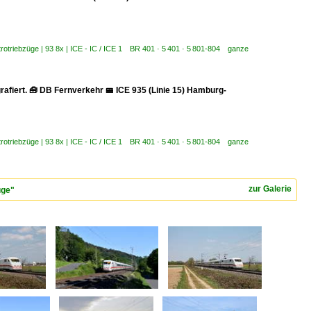
trotriebzüge | 93 8x | ICE - IC / ICE 1 BR 401 · 5 401 · 5 801-804 ganze
rafiert. 🧰 DB Fernverkehr 🚝 ICE 935 (Linie 15) Hamburg-
trotriebzüge | 93 8x | ICE - IC / ICE 1 BR 401 · 5 401 · 5 801-804 ganze
zur Galerie
üge"