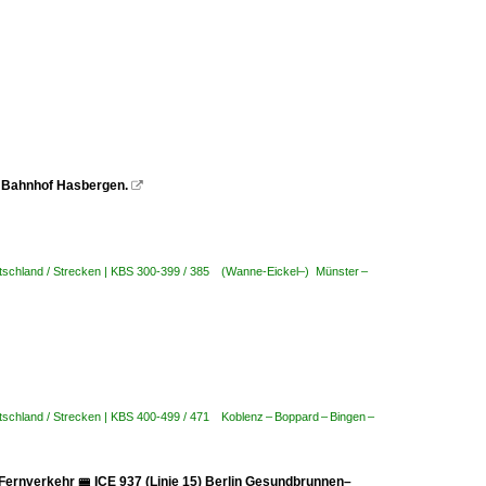
n Bahnhof Hasbergen.

tschland / Strecken | KBS 300-399 / 385 (Wanne-Eickel–) Münster –
schland / Strecken | KBS 400-499 / 471 Koblenz – Boppard – Bingen –
)
 Fernverkehr 🚝 ICE 937 (Linie 15) Berlin Gesundbrunnen–