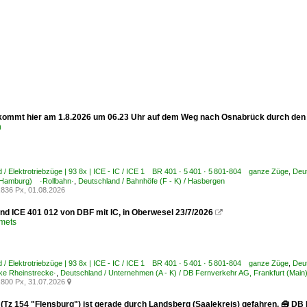
 kommt hier am 1.8.2026 um 06.23 Uhr auf dem Weg nach Osnabrück durch de
n
 / Elektrotriebzüge | 93 8x | ICE - IC / ICE 1 BR 401 · 5 401 · 5 801-804 ganze Züge
,
Deu
Hamburg) ·Rollbahn·
,
Deutschland / Bahnhöfe (F - K) / Hasbergen
836 Px, 01.08.2026
nd ICE 401 012 von DBF mit IC, in Oberwesel 23/7/2026

Smets
 / Elektrotriebzüge | 93 8x | ICE - IC / ICE 1 BR 401 · 5 401 · 5 801-804 ganze Züge
,
Deut
ke Rheinstrecke·
,
Deutschland / Unternehmen (A - K) / DB Fernverkehr AG, Frankfurt (Main
800 Px, 31.07.2026

 (Tz 154 "Flensburg") ist gerade durch Landsberg (Saalekreis) gefahren. 🧰 DB