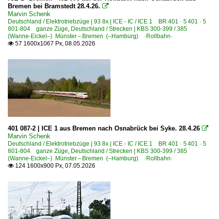
Bremen bei Bramstedt 28.4.26.

Marvin Schenk
Deutschland / Elektrotriebzüge | 93 8x | ICE - IC / ICE 1 BR 401 · 5 401 · 5
801-804 ganze Züge
,
Deutschland / Strecken | KBS 300-399 / 385
(Wanne-Eickel–) Münster – Bremen (–Hamburg) ·Rollbahn·
57 1600x1067 Px, 08.05.2026

401 087-2 | ICE 1 aus Bremen nach Osnabrück bei Syke. 28.4.26

Marvin Schenk
Deutschland / Elektrotriebzüge | 93 8x | ICE - IC / ICE 1 BR 401 · 5 401 · 5
801-804 ganze Züge
,
Deutschland / Strecken | KBS 300-399 / 385
(Wanne-Eickel–) Münster – Bremen (–Hamburg) ·Rollbahn·
124 1600x900 Px, 07.05.2026
