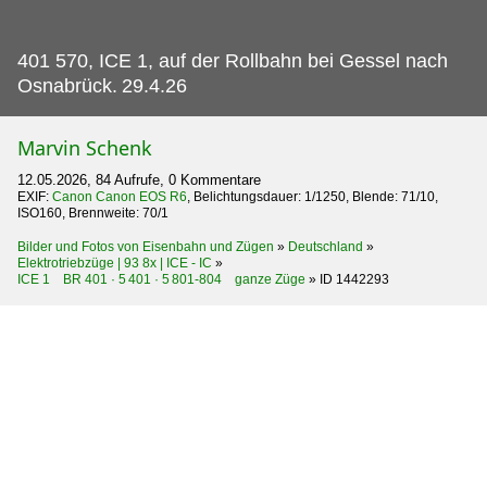
401 570, ICE 1, auf der Rollbahn bei Gessel nach
Osnabrück.
29.4.26
Marvin Schenk
12.05.2026, 84 Aufrufe, 0 Kommentare
EXIF:
Canon Canon EOS R6
, Belichtungsdauer: 1/1250, Blende: 71/10,
ISO160, Brennweite: 70/1
Bilder und Fotos von Eisenbahn und Zügen
»
Deutschland
»
Elektrotriebzüge | 93 8x | ICE - IC
»
ICE 1 BR 401 · 5 401 · 5 801-804 ganze Züge
»
ID 1442293