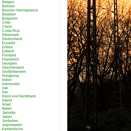
Belgien
Bolivien
Bosnien-Herzegowina
Brasilien
Bulgarien
Chile
China
Costa Rica
Dänemark
Deutschland
Ecuador
Eritrea
Estland
Finnland
Frankreich
Georgien
Griechenland
Großbritannien
Hongkong
Indien
Indonesien
Irak
Iran
Irland und Nordirland
Island
Israel
Italien
Jamaika
Japan
Jordanien
Jugoslawien
Kambodscha