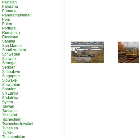
Pakistan
Palästina
Panama
Panoramafreiheit
Peru
Polen
Portugal
Rumänien
Russland
Sambia
San Marino
Saudi Arabien
Schweden
Schweiz
Senegal
Serbien
Simbabwe
Singapore
Slowakei
Slowenien
Spanien
Sri Lanka
Südafrika
Syrien
Taiwan
Tansania
Thailand
Tschechien
Tschechoslowakei
Tunesien
Türkei
Turkmenistan