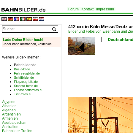
Forum
Kontakt
Impressum
412 xxx in Köln Messe/Deutz a
Bilder und Fotos von Eisenbahn und Z
Deutschland 
Lade Deine Bilder hoch!
Jeder kann mitmachen, kostenlos!
Weitere Bilder-Themen:
Bahnbilder.de
Bus-bild.de
Fahrzeugbilder.de
Schiffbilder.de
Flugzeug-bild.de
Staedte-fotos.de
Landschaftsfotos.eu
Tier-fotos.eu
Ägypten
Albanien
Algerien
Argentinien
Armenien
Aserbaidschan
Australien
Bahnbilder-Treffen