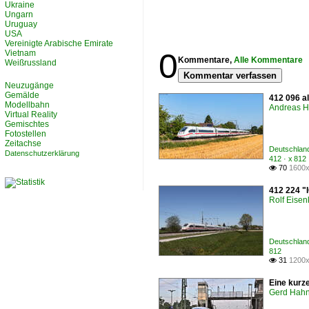
Ukraine
Ungarn
Uruguay
USA
Vereinigte Arabische Emirate
0
Vietnam
Kommentare,
Alle Kommentare
Weißrussland
Kommentar verfassen
Neuzugänge
Gemälde
412 096 al
Modellbahn
Andreas H
Virtual Reality
Gemischtes
Fotostellen
Zeitachse
Deutschland
Datenschutzerklärung
412 · x 812
70
1600x

412 224 "
Rolf Eisen
Deutschlan
812
31
1200x

Eine kurz
Gerd Hah