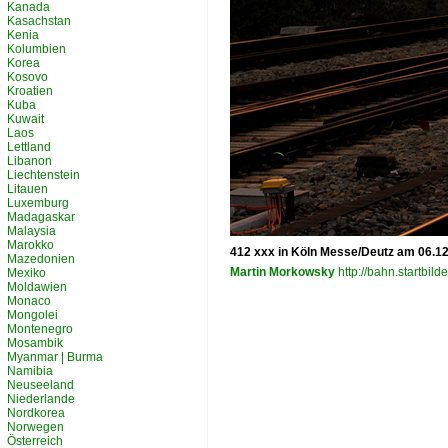
Kanada
Kasachstan
Kenia
Kolumbien
Korea
Kosovo
Kroatien
Kuba
Kuwait
Laos
Lettland
Libanon
Liechtenstein
Litauen
Luxemburg
Madagaskar
Malaysia
Marokko
412 xxx in Köln Messe/Deutz am 06.1
Mazedonien
Martin Morkowsky
http://bahn.startbild
Mexiko
Moldawien
Monaco
Mongolei
Montenegro
Mosambik
Myanmar | Burma
Namibia
Neuseeland
Niederlande
Nordkorea
Norwegen
Österreich