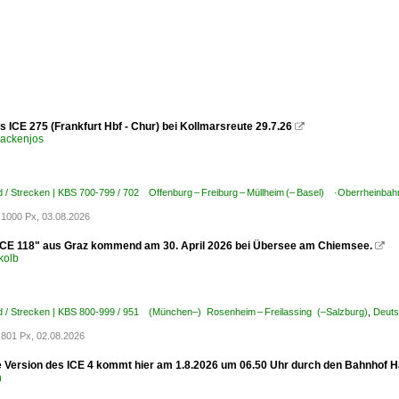
s ICE 275 (Frankfurt Hbf - Chur) bei Kollmarsreute 29.7.26

ackenjos
 / Strecken | KBS 700-799 / 702 Offenburg – Freiburg – Müllheim (– Basel) ·Oberrheinbah
1000 Px, 03.08.2026
ICE 118" aus Graz kommend am 30. April 2026 bei Übersee am Chiemsee.

kolb
d / Strecken | KBS 800-999 / 951 (München–) Rosenheim – Freilassing (–Salzburg)
,
Deuts
801 Px, 02.08.2026
e Version des ICE 4 kommt hier am 1.8.2026 um 06.50 Uhr durch den Bahnhof H
n