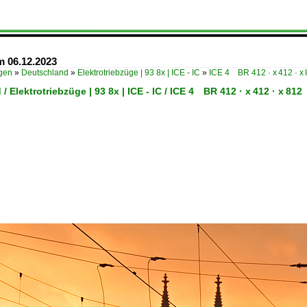
m 06.12.2023
ügen
»
Deutschland
»
Elektrotriebzüge | 93 8x | ICE - IC
»
ICE 4 BR 412 · x 412 · x
/ Elektrotriebzüge | 93 8x | ICE - IC / ICE 4 BR 412 · x 412 · x 812