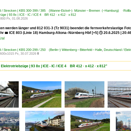
d / Strecken | KBS 300-399 / 385 (Wanne-Eickel–) Münster – Bremen (–Hamburg) ·Rollb
züge | 93 8x | ICE - IC / ICE 4 BR 412 · x 412 · x 812
800 Px, 01.08.2026
ten werden länger und 812 031-3 (Tz 9031) beendet die fernverkehrslastige Fot
hr 🚝 ICE 803 (Linie 18) Hamburg-Altona–Nürnberg Hbf [+5] 🕓 20.6.2025 | 20:4
ral
 / Strecken | KBS 200-299 / 250 (Berlin–) Wittenberg – Bitterfeld – Halle
,
Deutschland / Elekt
600x1015 Px, 30.07.2026

Elektrotriebzüge | 93 8x | ICE - IC / ICE 4 BR 412 · x 412 · x 812"