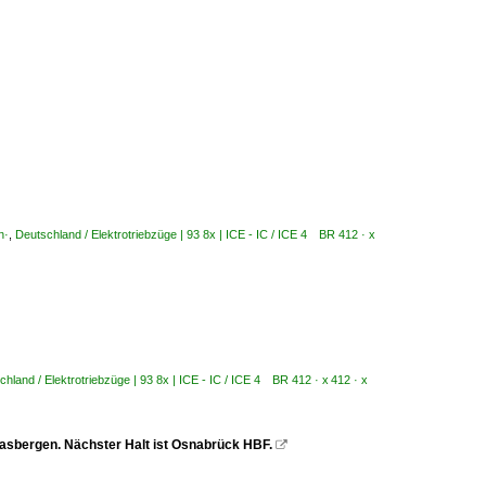
n·
,
Deutschland / Elektrotriebzüge | 93 8x | ICE - IC / ICE 4 BR 412 · x
chland / Elektrotriebzüge | 93 8x | ICE - IC / ICE 4 BR 412 · x 412 · x
asbergen. Nächster Halt ist Osnabrück HBF.
