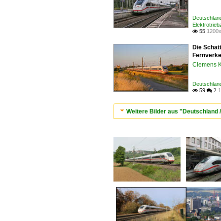
Deutschlan
Elektrotrieb
55
1200x

Die Schat
Fernverke
Clemens K
Deutschland
59
1

 2
Weitere Bilder aus "Deutschland / 