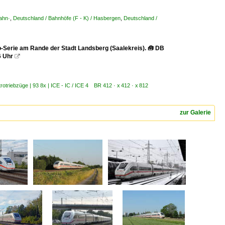
ahn·
,
Deutschland / Bahnhöfe (F - K) / Hasbergen
,
Deutschland /
o-Serie am Rande der Stadt Landsberg (Saalekreis). 🧰 DB
6 Uhr

rotriebzüge | 93 8x | ICE - IC / ICE 4 BR 412 · x 412 · x 812
zur Galerie