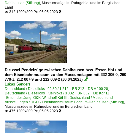
Dahlhausen (Stiftung)
,
Museumszüge im Ruhrgebiet und im Bergischen
Land
312 1200x800 Px, 05.05.2023


Die zwei Pendelzüge zwischen Dahlhausen bzw. Essen Hbf und
dem Eisenbahnmuseum zu den Museumstagen mit 332 306-0, 260
770-3, 212 007-9 und 212 039-2 (30.04.2023)

Lukas Sanders
Deutschland / Dieselloks | 92 80 / 1 212 BR 212 DB V 100.20
,
Deutschland / Dieselloks | Kleinloks / 3 332 BR 332 DB Köf 11
·Gmeinder, Jung, O&K, Windhoff Köf III·
,
Deutschland / Museen und
Ausstellungen / DGEG Eisenbahnmuseum Bochum-Dahlhausen (Stiftung)
,
Museumszüge im Ruhrgebiet und im Bergischen Land
475 1200x800 Px, 05.05.2023

