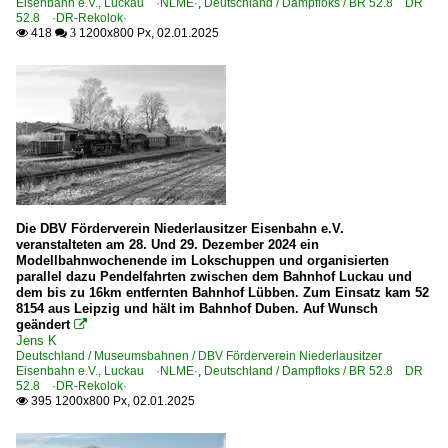
Eisenbahn e.V., Luckau ·NLME·
,
Deutschland / Dampfloks / BR 52.8 DR
52.8 ·DR-Rekolok·
418
1200x800 Px, 02.01.2025

 3
Die DBV Förderverein Niederlausitzer Eisenbahn e.V.
veranstalteten am 28. Und 29. Dezember 2024 ein
Modellbahnwochenende im Lokschuppen und organisierten
parallel dazu Pendelfahrten zwischen dem Bahnhof Luckau und
dem bis zu 16km entfernten Bahnhof Lübben. Zum Einsatz kam 52
8154 aus Leipzig und hält im Bahnhof Duben. Auf Wunsch
geändert

Jens K
Deutschland / Museumsbahnen / DBV Förderverein Niederlausitzer
Eisenbahn e.V., Luckau ·NLME·
,
Deutschland / Dampfloks / BR 52.8 DR
52.8 ·DR-Rekolok·
395 1200x800 Px, 02.01.2025
