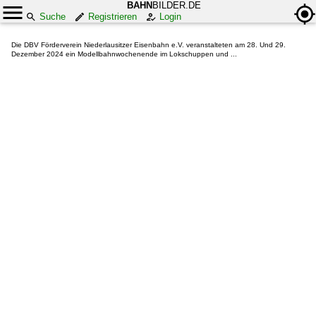
BAHN
BILDER.DE
Suche
Registrieren
Login
Die DBV Förderverein Niederlausitzer Eisenbahn e.V. veranstalteten am 28. Und 29.
Dezember 2024 ein Modellbahnwochenende im Lokschuppen und ...