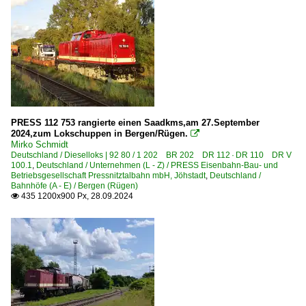
PRESS 112 753 rangierte einen Saadkms,am 27.September
2024,zum Lokschuppen in Bergen/Rügen.

Mirko Schmidt
Deutschland / Dieselloks | 92 80 / 1 202 BR 202 DR 112 · DR 110 DR V
100.1
,
Deutschland / Unternehmen (L - Z) / PRESS Eisenbahn-Bau- und
Betriebsgesellschaft Pressnitztalbahn mbH, Jöhstadt
,
Deutschland /
Bahnhöfe (A - E) / Bergen (Rügen)
435 1200x900 Px, 28.09.2024
