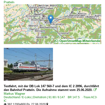
Pratteln
(C) OpenStreetMap-Mitwirkende
Testfahrt, mit der DB Lok 147 560-7 und dem IC 2 2896, durchfährt
den Bahnhof Pratteln. Die Aufnahme stammt vom 25.06.2020.

Markus Wagner
Deutschland / E-Loks | Drehstrom | 91 80 / 6 147 BR 147.5 ·Traxx AC3·
IC
382 1200x800 Px, 27.06.2020

