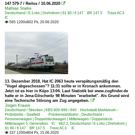
147 579-7 / Reilos / 10.06.2020

Mathias Starke
Deutschland / E-Loks | Drehstrom | 91 80 / 6 147 BR 147.5 ·Traxx AC3·
IC
565 1200x802 Px, 20.06.2020

13. Dezember 2018, Hat IC 2063 heute verspätungsmäßig den
"Vogel abgeschossen"? 11:31 sollte er in Kronach ankommen.
Jetzt ist es hier in Küps 13:04. Laut Statistik bei www.zugfinder.de
hatte er in Jena-Göschwitz 98 Minuten "erarbeitet". Als Grund wird
eine Technische Störung am Zug angegeben.

Jürgen Krause
Deutschland / Strecken | KBS 800-999 / 840 Hochstadt-Marktzeuln –
Probstzella – Saalfeld ·Frankenwaldbahn·
,
Deutschland /
Personenwagen | Doppelstockwagen | Mittelwagen / Doppelstock-
Mittelwagen 5. Generation IC 682.2
,
Deutschland / E-Loks | Drehstrom |
91 80 / 6 147 BR 147.5 ·Traxx AC3· IC
337 1200x804 Px, 15.06.2020
