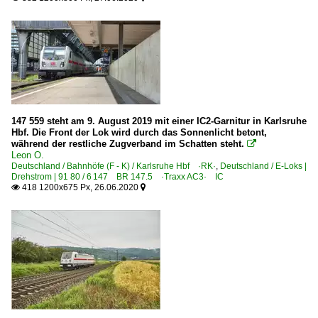
147 559 steht am 9. August 2019 mit einer IC2-Garnitur in Karlsruhe
Hbf. Die Front der Lok wird durch das Sonnenlicht betont,
während der restliche Zugverband im Schatten steht.

Leon O.
Deutschland / Bahnhöfe (F - K) / Karlsruhe Hbf ·RK·
,
Deutschland / E-Loks |
Drehstrom | 91 80 / 6 147 BR 147.5 ·Traxx AC3· IC
418 1200x675 Px, 26.06.2020

