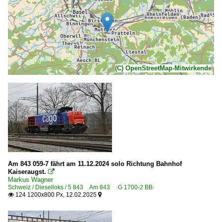
(C) OpenStreetMap-Mitwirkende
Am 843 059-7 fährt am 11.12.2024 solo Richtung Bahnhof
Kaiseraugst.

Markus Wagner
Schweiz / Dieselloks / 5 843 Am 843 ·G 1700-2 BB·
124 1200x800 Px, 12.02.2025

