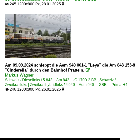
245 1200x800 Px, 28.01.2025


Am 09.09.2024 schleppt die Aem 940 001-1 "Leya" die Am 843 153-8
"Cinderella" durch den Bahnhof Pratteln.

Markus Wagner
Schweiz / Dieselloks / 5 843 Am 843 ·G 1700-2 BB·
,
Schweiz /
Zweikraftloks | Zweikrafthybridloks / 4 940 Aem 940 ·SBB· Prima H4
246 1200x800 Px, 26.01.2025

