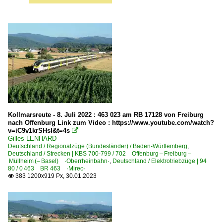
Kollmarsreute - 8. Juli 2022 : 463 023 am RB 17128 von Freiburg
nach Offenburg Link zum Video : https://www.youtube.com/watch?
v=iC9v1krSHsI&t=4s

Gilles LENHARD
Deutschland / Regionalzüge (Bundesländer) / Baden-Württemberg
,
Deutschland / Strecken | KBS 700-799 / 702 Offenburg – Freiburg –
Müllheim (– Basel) ·Oberrheinbahn·
,
Deutschland / Elektrotriebzüge | 94
80 / 0 463 BR 463 ·Mireo·
383 1200x919 Px, 30.01.2023
