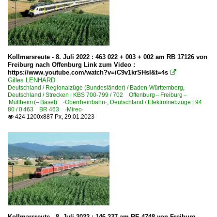
Kollmarsreute - 8. Juli 2022 : 463 022 + 003 + 002 am RB 17126 von
Freiburg nach Offenburg Link zum Video :
https://www.youtube.com/watch?v=iC9v1krSHsI&t=4s

Gilles LENHARD
Deutschland / Regionalzüge (Bundesländer) / Baden-Württemberg
,
Deutschland / Strecken | KBS 700-799 / 702 Offenburg – Freiburg –
Müllheim (– Basel) ·Oberrheinbahn·
,
Deutschland / Elektrotriebzüge | 94
80 / 0 463 BR 463 ·Mireo·
424 1200x887 Px, 29.01.2023

Kollmarsreute - 8. Juli 2022 : 146 237 am RE 4748 von Freiburg