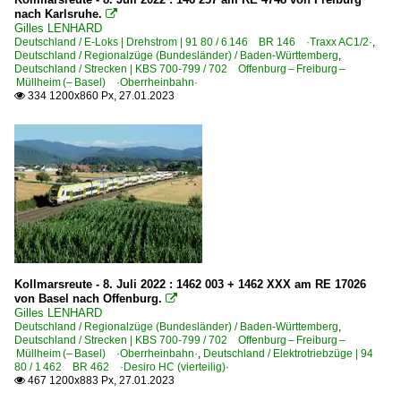
nach Karlsruhe.

Gilles LENHARD
Deutschland / E-Loks | Drehstrom | 91 80 / 6 146 BR 146 ·Traxx AC1/2·
,
Deutschland / Regionalzüge (Bundesländer) / Baden-Württemberg
,
Deutschland / Strecken | KBS 700-799 / 702 Offenburg – Freiburg –
Müllheim (– Basel) ·Oberrheinbahn·
334 1200x860 Px, 27.01.2023

Kollmarsreute - 8. Juli 2022 : 1462 003 + 1462 XXX am RE 17026
von Basel nach Offenburg.

Gilles LENHARD
Deutschland / Regionalzüge (Bundesländer) / Baden-Württemberg
,
Deutschland / Strecken | KBS 700-799 / 702 Offenburg – Freiburg –
Müllheim (– Basel) ·Oberrheinbahn·
,
Deutschland / Elektrotriebzüge | 94
80 / 1 462 BR 462 ·Desiro HC (vierteilig)·
467 1200x883 Px, 27.01.2023
