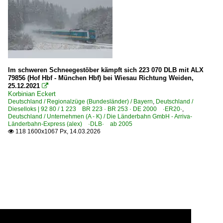
Im schweren Schneegestöber kämpft sich 223 070 DLB mit ALX
79856 (Hof Hbf - München Hbf) bei Wiesau Richtung Weiden,
25.12.2021

Korbinian Eckert
Deutschland / Regionalzüge (Bundesländer) / Bayern
,
Deutschland /
Dieselloks | 92 80 / 1 223 BR 223 · BR 253 · DE 2000 ·ER20·
,
Deutschland / Unternehmen (A - K) / Die Länderbahn GmbH - Arriva-
Länderbahn-Express (alex) ·DLB· ab 2005
118 1600x1067 Px, 14.03.2026
