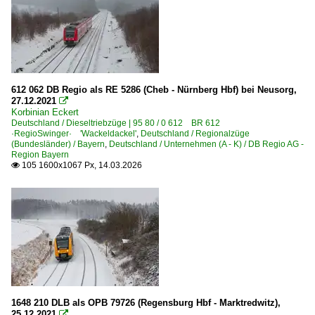
612 062 DB Regio als RE 5286 (Cheb - Nürnberg Hbf) bei Neusorg,
27.12.2021

Korbinian Eckert
Deutschland / Dieseltriebzüge | 95 80 / 0 612 BR 612
·RegioSwinger· 'Wackeldackel'
,
Deutschland / Regionalzüge
(Bundesländer) / Bayern
,
Deutschland / Unternehmen (A - K) / DB Regio AG -
Region Bayern
105 1600x1067 Px, 14.03.2026

1648 210 DLB als OPB 79726 (Regensburg Hbf - Marktredwitz),
25.12.2021
