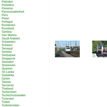
Pakistan
Palästina
Panama
Panoramafreiheit
Peru
Polen
Portugal
Rumänien
Russland
Sambia
San Marino
Saudi Arabien
Schweden
Schweiz
Senegal
Serbien
Simbabwe
Singapore
Slowakei
Slowenien
Spanien
Sri Lanka
Südafrika
Syrien
Taiwan
Tansania
Thailand
Tschechien
Tschechoslowakei
Tunesien
Türkei
Turkmenistan