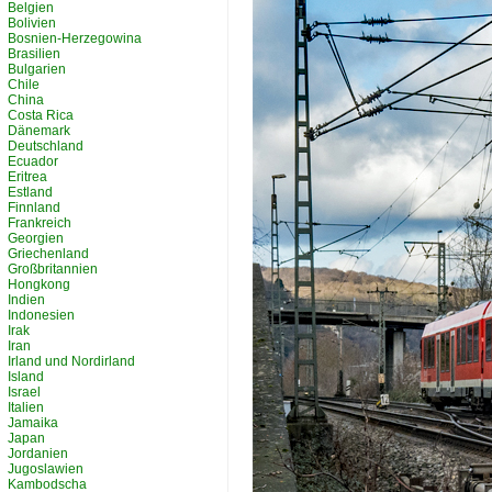
Belgien
Bolivien
Bosnien-Herzegowina
Brasilien
Bulgarien
Chile
China
Costa Rica
Dänemark
Deutschland
Ecuador
Eritrea
Estland
Finnland
Frankreich
Georgien
Griechenland
Großbritannien
Hongkong
Indien
Indonesien
Irak
Iran
Irland und Nordirland
Island
Israel
Italien
Jamaika
Japan
Jordanien
Jugoslawien
Kambodscha