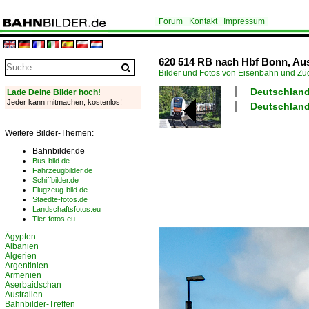
Forum
Kontakt
Impressum
620 514 RB nach Hbf Bonn, Aus
Bilder und Fotos von Eisenbahn und Z
Deutschland 
Lade Deine Bilder hoch!
Jeder kann mitmachen, kostenlos!
Deutschland
Weitere Bilder-Themen:
Bahnbilder.de
Bus-bild.de
Fahrzeugbilder.de
Schiffbilder.de
Flugzeug-bild.de
Staedte-fotos.de
Landschaftsfotos.eu
Tier-fotos.eu
Ägypten
Albanien
Algerien
Argentinien
Armenien
Aserbaidschan
Australien
Bahnbilder-Treffen