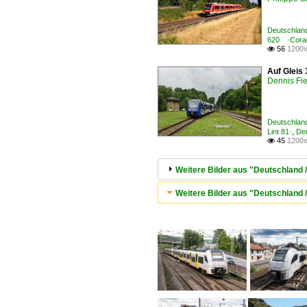
Deutschland
620 ·Coradi
56
1200x

Auf Gleis 
Dennis Fie
Deutschland
Lint 81·
,
Deu
45
1200x

Weitere Bilder aus "Deutschland 
Weitere Bilder aus "Deutschland 