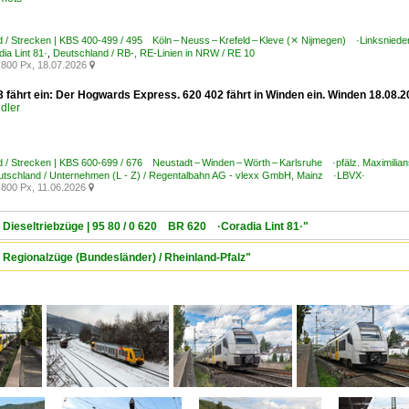
 / Strecken | KBS 400-499 / 495 Köln – Neuss – Krefeld – Kleve (⨯ Nijmegen) ·Linksnieder
a Lint 81·
,
Deutschland / RB-, RE-Linien in NRW / RE 10
800 Px, 18.07.2026

3 fährt ein: Der Hogwards Express. 620 402 fährt in Winden ein. Winden 18.08.
dler
 / Strecken | KBS 600-699 / 676 Neustadt – Winden – Wörth – Karlsruhe ·pfälz. Maximilia
tschland / Unternehmen (L - Z) / Regentalbahn AG - vlexx GmbH, Mainz ·LBVX·
800 Px, 11.06.2026

/ Dieseltriebzüge | 95 80 / 0 620 BR 620 ·Coradia Lint 81·"
/ Regionalzüge (Bundesländer) / Rheinland-Pfalz"