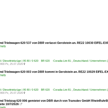
nd Triebwagen 620 537 von DBR verlasst Gerolstein an. RE22 10030 EIFEL-EXP
Smets
 / Dieseltriebzüge | 95 80 / 0 620 BR 620 ·Coradia Lint 81·
,
Deutschland / Unternehmen (A
800 Px, 25.07.2026

nd Triebwagen 620 003 von DBR kommt in Gerolstein an. RE22 10029 EIFEL-EX
Smets
 / Dieseltriebzüge | 95 80 / 0 620 BR 620 ·Coradia Lint 81·
,
Deutschland / Unternehmen (A
800 Px, 25.07.2026

nd Triebzug 620 006 gemietet von DBR durch von Transdev GmbH RheinRuhrBa
eite 10/7/2026

Smets