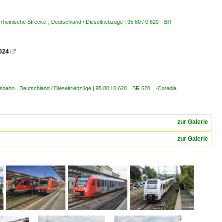
rheinische Strecke·
,
Deutschland / Dieseltriebzüge | 95 80 / 0 620 BR
2024

nsbahn·
,
Deutschland / Dieseltriebzüge | 95 80 / 0 620 BR 620 ·Coradia
zur Galerie
zur Galerie