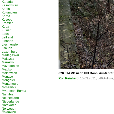
Kanada
Kasachstan
Kenia
Kolumbien
Korea
Kosovo
Kroatien
Kuba
Kuwait
Laos
Lettland
Libanon
Liechtenstein
Litauen
Luxemburg
Madagaskar
Malaysia
Marokko
Mazedonien
Mexiko
Moldawien
620 514 RB nach Hbf Bonn, Ausfahrt 
Monaco
Rolf Reinhardt
15.03.2021, 546 Aufruf
Mongolei
Montenegro
Mosambik
Myanmar | Burma
Namibia
Neuseeland
Niederlande
Nordkorea
Norwegen
Österreich