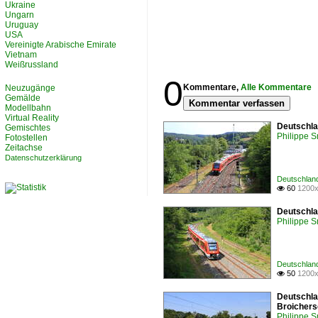
Ukraine
Ungarn
Uruguay
USA
Vereinigte Arabische Emirate
Vietnam
Weißrussland
0
Kommentare,
Alle Kommentare
Neuzugänge
Gemälde
Kommentar verfassen
Modellbahn
Virtual Reality
Deutschla
Gemischtes
Philippe 
Fotostellen
Zeitachse
Datenschutzerklärung
Deutschland
60
1200x

Deutschla
Philippe 
Deutschland
50
1200x

Deutschla
Broichers
Philippe 