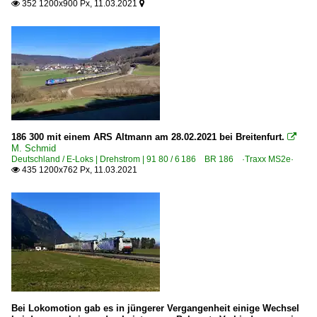
352 1200x900 Px, 11.03.2021


186 300 mit einem ARS Altmann am 28.02.2021 bei Breitenfurt.

M. Schmid
Deutschland / E-Loks | Drehstrom | 91 80 / 6 186 BR 186 ·Traxx MS2e·
435 1200x762 Px, 11.03.2021

Bei Lokomotion gab es in jüngerer Vergangenheit einige Wechsel