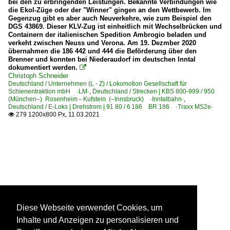
bei den zu erbringenden Leistungen. Bekannte Verbindungen wie
die Ekol-Züge oder der "Winner" gingen an den Wettbewerb. Im
Gegenzug gibt es aber auch Neuverkehre, wie zum Beispiel den
DGS 43869. Dieser KLV-Zug ist einheitlich mit Wechselbrücken und
Containern der italienischen Spedition Ambrogio beladen und
verkeht zwischen Neuss und Verona. Am 19. Dezmber 2020
übernahmen die 186 442 und 444 die Beförderung über den
Brenner und konnten bei Niederaudorf im deutschen Inntal
dokumentiert werden.

Christoph Schneider
Deutschland / Unternehmen (L - Z) / Lokomotion Gesellschaft für
Schienentraktion mbH ·LM·
,
Deutschland / Strecken | KBS 800-999 / 950
(München–) Rosenheim – Kufstein (–Innsbruck) ·Inntalbahn·
,
Deutschland / E-Loks | Drehstrom | 91 80 / 6 186 BR 186 ·Traxx MS2e·
279 1200x800 Px, 11.03.2021

Diese Webseite verwendet Cookies, um
Inhalte und Anzeigen zu personalisieren und