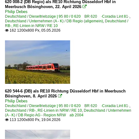
620 008-2 (DB Regio) als RE10 Richtung Düsseldorf Hbf in
0 623 BR 623 ·Coradia Lint 41·
Meerbusch Bösinghoven, 22. April 2026

Philip Debes
0 628 BR 628 · 928 · BR 629
Deutschland / Dieseltriebzüge | 95 80 / 0 620 BR 620 ·Coradia Lint 81·
,
Deutschland / Unternehmen (A - K) / DB Regio (allgemein)
,
Deutschland /
0 640 BR 640 ·Coradia Lint 27· Private
RB-, RE-Linien in NRW / RE 10
162 1200x800 Px, 05.05.2026

0 644 BR 644 ·Talent·
0 648 BR 648 ·Coradia Lint 41·
0 648 BR 648 ·Coradia Lint 41· Private
Dieseltriebzüge | bis 1970 und Altbautriebzüge
DB VT 24 · BR 634 Luftfederung und Neigetechnik
DB VT 98 · BR 796/996 · BR 798/998 Uerdinger Schienenb
620 544-6 (DB) als RE10 Richtung Düsseldorf Hbf in Meerbusch
Bösinghoven, 8. April 2026

E-Loks | Drehstrom | 91 80
Philip Debes
Deutschland / Dieseltriebzüge | 95 80 / 0 620 BR 620 ·Coradia Lint 81·
,
6 101 BR 101
Deutschland / RB-, RE-Linien in NRW / RE 10
,
Deutschland / Unternehmen
(A - K) / DB Regio AG - Region NRW ab 2004
113 1200x800 Px, 19.04.2026

E-Loks | konventionell
6 111 BR 111