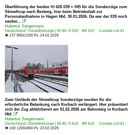
Überführung der beiden Vt 620 039 + 045 für die Sonderzüge zum
Unternehmen (L - Z)
Skiweltcup nach Bestwig, hier beim Betriebshalt zur
Personalaufnahme in Hagen Hbf, 30.01.2026. Da war der 039 noch
Ostdeutsche Eisenbahn GmbH, Parchim ·ODEG·
sauber...

Regentalbahn AG - vlexx GmbH, Mainz ·LBVX·
Hubertus Sangermann
Deutschland / Dieseltriebzüge | 95 80 / 0 620 BR 620 ·Coradia Lint 81·
Transdev GmbH - Bayerische Regiobahn ·BRB·
137 900x1200 Px, 24.02.2026

Transdev GmbH - RheinRuhrBahn ·RRB·
VIAS GmbH, Frankfurt/M.
Vulkan-Eifel-Bahn GmbH, Gerolstein ·VEB·
Luxemburg
Elektrotriebzüge
Zwei Umläufe der Skiweltcup Sonderzüge wurden für die
BR 2300 ·Kiss·
erforderliche Betankung nach Korbach verlängert. Hier präsentiert
sich der Zug abfahrbereit am 01.02.2026 am Bahnsteig in Korbach
Hbf.

Niederlande
Hubertus Sangermann
Deutschland / Dieseltriebzüge | 95 80 / 0 620 BR 620 ·Coradia Lint 81·
100 1200x900 Px, 23.02.2026

Elektrotriebzüge