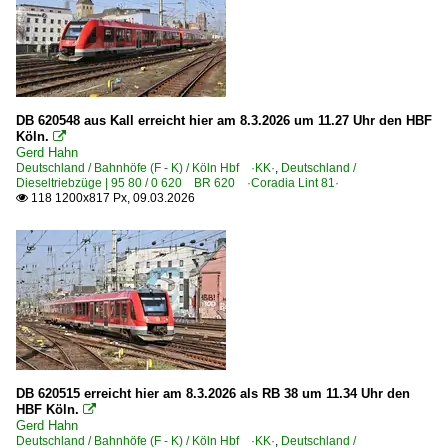
Regional- und Fernzüge
DbZ Überführungsfahrten, Züge für besondere Zwecke
Mess Messzüge
DB 620548 aus Kall erreicht hier am 8.3.2026 um 11.27 Uhr den HBF
Köln.

Regionalzüge (Bundesländer)
Gerd Hahn
Deutschland / Bahnhöfe (F - K) / Köln Hbf ·KK·
,
Deutschland /
Bayern
Dieseltriebzüge | 95 80 / 0 620 BR 620 ·Coradia Lint 81·
118 1200x817 Px, 09.03.2026

Berlin und Brandenburg
Hessen
Nordrhein-Westfalen
Rheinland-Pfalz
Sonstiges
Missglückte Aufnahmen
DB 620515 erreicht hier am 8.3.2026 als RB 38 um 11.34 Uhr den
Nachtaufnahmen
HBF Köln.

Gerd Hahn
Deutschland / Bahnhöfe (F - K) / Köln Hbf ·KK·
,
Deutschland /