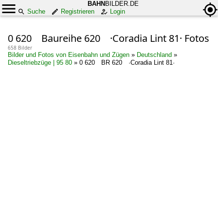
BAHN
BILDER.DE
Suche
Registrieren
Login
0 620 Baureihe 620 ·Coradia Lint 81· Fotos
658 Bilder
Bilder und Fotos von Eisenbahn und Zügen
»
Deutschland
»
Dieseltriebzüge | 95 80
»
0 620 BR 620 ·Coradia Lint 81·