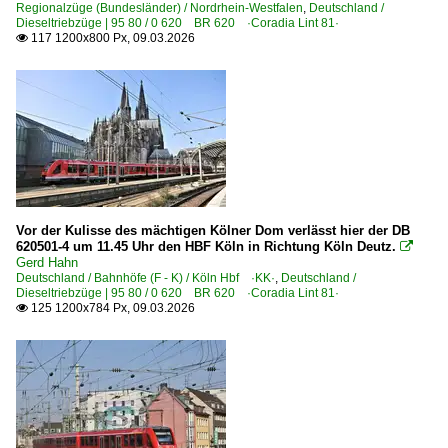
Strecken | KBS 300-399
Regionalzüge (Bundesländer) / Nordrhein-Westfalen
,
Deutschland /
Dieseltriebzüge | 95 80 / 0 620 BR 620 ·Coradia Lint 81·
350 Hannover – Kreiensen – Göttingen (–Kassel) ·hann
117 1200x800 Px, 09.03.2026

Strecken | KBS 400-499
434 Hagen – Lüdenscheid-Brügge ·Volmetalbahn·
459 Brügge – Lüdenscheid
459 Köln-Kalk – Overrath (–Lüdenscheid)
459 Lüd.-Brügge – Meinerzhagen – GM-Dieringhausen ·
Vor der Kulisse des mächtigen Kölner Dom verlässt hier der DB
459 Siegburg ⨯ Overath – Dieringhausen ⨯ Olpe ·Aggert
620501-4 um 11.45 Uhr den HBF Köln in Richtung Köln Deutz.

470 Köln – Bonn – Remagen – Koblenz ·linke Rheinstrec
Gerd Hahn
Deutschland / Bahnhöfe (F - K) / Köln Hbf ·KK·
,
Deutschland /
471 Koblenz – Boppard – Bingen – Mainz ·linke Rheinstr
Dieseltriebzüge | 95 80 / 0 620 BR 620 ·Coradia Lint 81·
125 1200x784 Px, 09.03.2026

474 Hürth-Kalscheuren – Euskirchen – Gerolstein – Ehran
475 Euskirchen – Bad Münstereifel ·Erfttalbahn·
477 Remagen – Walporzheim ⨯ Ahrbrück ⨯ Kreuzberg ⨯
481 Bedburg – Bergheim – Horrem x Mödrath ·Erftbahn·
495 Köln – Neuss – Krefeld – Kleve (⨯ Nijmegen) ·Linksn