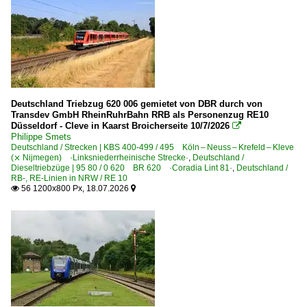
Köln Hbf ·KK·
Köln (sonstige)
Köln Messe Deutz
Bahnhöfe (L - Q)
Deutschland Triebzug 620 006 gemietet von DBR durch von
Lüdenscheid
Transdev GmbH RheinRuhrBahn RRB als Personenzug RE10
Düsseldorf - Cleve in Kaarst Broicherseite 10/7/2026

Mainz Hbf ·FMZ·
Philippe Smets
Deutschland / Strecken | KBS 400-499 / 495 Köln – Neuss – Krefeld – Kleve
Mechernich/Eifel
(⨯ Nijmegen) ·Linksniederrheinische Strecke·
,
Deutschland /
Dieseltriebzüge | 95 80 / 0 620 BR 620 ·Coradia Lint 81·
,
Deutschland /
Meckenheim bei Bonn
RB-, RE-Linien in NRW / RE 10
56 1200x800 Px, 18.07.2026


Meinerzhagen
München Hauptbahnhof ·MH·
Overath
Bahnhöfe (R - Z)
Rathenow
Remagen