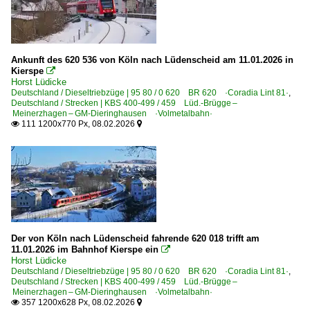
Ankunft des 620 536 von Köln nach Lüdenscheid am 11.01.2026 in
Kierspe

Horst Lüdicke
Deutschland / Dieseltriebzüge | 95 80 / 0 620 BR 620 ·Coradia Lint 81·
,
Deutschland / Strecken | KBS 400-499 / 459 Lüd.-Brügge –
Meinerzhagen – GM-Dieringhausen ·Volmetalbahn·
111 1200x770 Px, 08.02.2026


Der von Köln nach Lüdenscheid fahrende 620 018 trifft am
11.01.2026 im Bahnhof Kierspe ein

Horst Lüdicke
Deutschland / Dieseltriebzüge | 95 80 / 0 620 BR 620 ·Coradia Lint 81·
,
Deutschland / Strecken | KBS 400-499 / 459 Lüd.-Brügge –
Meinerzhagen – GM-Dieringhausen ·Volmetalbahn·
357 1200x628 Px, 08.02.2026

