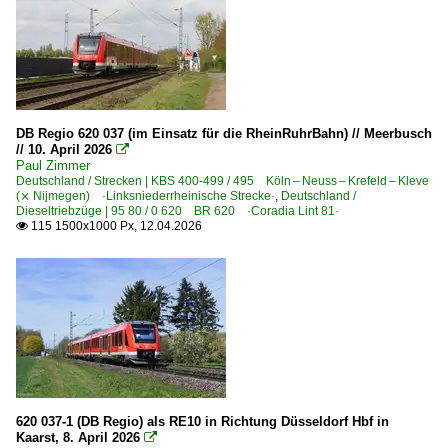
6 113 BR 113 DB 112 · DB 114 E 10.12
Elektrotriebzüge | 93 8x | ICE - IC
ICE 2 BR 402 · 5 402 · 5 805-808 Triebköpfe oder Züge
ICE 3 BR 403 · 5 403
DB Regio 620 037 (im Einsatz für die RheinRuhrBahn) // Meerbusch
ICE 3 BR 407 · 5 407 ·Velaro D·
// 10. April 2026

Paul Zimmer
Deutschland / Strecken | KBS 400-499 / 495 Köln – Neuss – Krefeld – Kleve
Elektrotriebzüge | 94 80
(⨯ Nijmegen) ·Linksniederrheinische Strecke·
,
Deutschland /
Dieseltriebzüge | 95 80 / 0 620 BR 620 ·Coradia Lint 81·
115 1500x1000 Px, 12.04.2026
0 422 BR 422

0 423 BR 423
0 427 BR 427 ·Flirt (dreiteilig)·
0 460 BR 460 ·Desiro ML·
2 442 BR 442 ·Talent 2 D/A· 'Hamsterbacke'
Galerien
620 037-1 (DB Regio) als RE10 in Richtung Düsseldorf Hbf in
2018 | Dampfspektakel 2018
Kaarst, 8. April 2026
