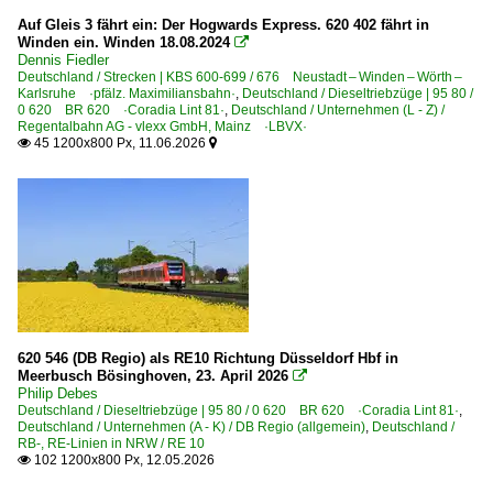
Auf Gleis 3 fährt ein: Der Hogwards Express. 620 402 fährt in
Roisdorf (Bornheim)
Winden ein. Winden 18.08.2024

Dennis Fiedler
Saarbrücken Hbf ·SSH·
Deutschland / Strecken | KBS 600-699 / 676 Neustadt – Winden – Wörth –
Trier Hbf
Karlsruhe ·pfälz. Maximiliansbahn·
,
Deutschland / Dieseltriebzüge | 95 80 /
0 620 BR 620 ·Coradia Lint 81·
,
Deutschland / Unternehmen (L - Z) /
Uelzen (Hundertwasser-Bahnhof)
Regentalbahn AG - vlexx GmbH, Mainz ·LBVX·
45 1200x800 Px, 11.06.2026


Weilerswist
Wiesbaden Hbf
~ Sonstige
Bahntechnische Anlagen und Kunstbauten
Bahnübergänge
Brücken und Kreuzungsbauwerke
620 546 (DB Regio) als RE10 Richtung Düsseldorf Hbf in
Formsignale
Meerbusch Bösinghoven, 23. April 2026

Philip Debes
Gleise und Weichen
Deutschland / Dieseltriebzüge | 95 80 / 0 620 BR 620 ·Coradia Lint 81·
,
Deutschland / Unternehmen (A - K) / DB Regio (allgemein)
,
Deutschland /
Hohenzollernbrücke
RB-, RE-Linien in NRW / RE 10
102 1200x800 Px, 12.05.2026

Detailfotos