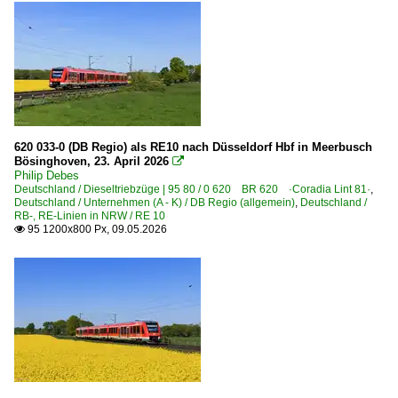
Kupplungen
Scheinwerfer, Leuchten, Lampen
Dieselloks | 92 80
1 212 BR 212 DB V 100.20
1 215 BR 215 DB V 163
620 033-0 (DB Regio) als RE10 nach Düsseldorf Hbf in Meerbusch
Bösinghoven, 23. April 2026

1 218 BR 218
Philip Debes
Deutschland / Dieseltriebzüge | 95 80 / 0 620 BR 620 ·Coradia Lint 81·
,
1 227 BR 227 ·NoHAB AA16· 'V 170'
Deutschland / Unternehmen (A - K) / DB Regio (allgemein)
,
Deutschland /
RB-, RE-Linien in NRW / RE 10
1 261 BR 261 · BR 260 ·Gravita 10 BB·
95 1200x800 Px, 09.05.2026

Dieselloks | bis 100 km/h | 98 80
0 212 BR 212.9 V 100 PA ·MaK G 1300 BB·
Dieseltriebzüge | 95 80
0 622 BR 622 ·Coradia Lint 54·
0 622 BR 622 ·Coradia Lint 54· Private