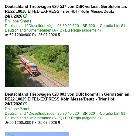
Bonn
Deutschland Triebwagen 620 537 von DBR verlasst Gerolstein an.
2018
RE22 10030 EIFEL-EXPRESS Trier Hbf - Köln Messe/Deutz
Bonn-Mehlem
24/7/2026
2019

Philippe Smets
Brügge (Westfalen)
Deutschland / Dieseltriebzüge | 95 80 / 0 620 BR 620 ·Coradia Lint 81·
,
Deutschland / Unternehmen (A - K) / DB Regio (allgemein)
2020
Dieringhausen
62 1200x800 Px, 25.07.2026


2020
Euskirchen
2021
Bahnhöfe (F - K)
2022
Frankfurt (Main) Hbf ·FF·
2023
Gerolstein
2024
Grevenbroich
2025
Gummersbach
2026
Deutschland Triebwagen 620 003 von DBR kommt in Gerolstein an.
RE22 10029 EIFEL-EXPRESS Köln Messe/Deutz - Trier Hbf
Heimbach/Nahe
24/7/2026

Philippe Smets
Horrem
Deutschland / Dieseltriebzüge | 95 80 / 0 620 BR 620 ·Coradia Lint 81·
,
Hürth
Deutschland / Unternehmen (A - K) / DB Regio (allgemein)
50 1200x800 Px, 25.07.2026


Kapellen/Wevelinghoven
Koblenz Hbf ·KKO·