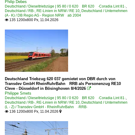
Bahn und Landschaft
Philip Debes
Deutschland / Dieseltriebzüge | 95 80 / 0 620 BR 620 ·Coradia Lint 81·
,
Deutschland / RB-, RE-Linien in NRW / RE 10
,
Deutschland / Unternehmen
Personenwagen | Steuerwagen
(A - K) / DB Regio AG - Region NRW ab 2004
135 1200x800 Px, 11.04.2026

Steuerwagen Bauart Karlsruhe 'Silberling'
RB-, RE-Linien in BB
RE 2
RB-, RE-Linien in NRW
RE 10
Deutschland Triebzug 620 037 gemietet von DBR durch von
RE 12
Transdev GmbH RheinRuhrBahn RRB als Personenzug RE10
Cleve - Düsseldorf in Bösinghoven 8/4/2026

RE 22 ·Eifel-Express·
Philippe Smets
Deutschland / Dieseltriebzüge | 95 80 / 0 620 BR 620 ·Coradia Lint 81·
,
RB 23 ·Voreifel-Bahn·
Deutschland / RB-, RE-Linien in NRW / RE 10
,
Deutschland / Unternehmen
(L - Z) / Transdev GmbH - RheinRuhrBahn ·RRB·
RB 24 ·Eifel-Bahn·
136 1200x800 Px, 11.04.2026


RB 25 ·Oberbergische Bahn·
RB 30 ·Ahrtalbahn·
RB 38 ·Erftbahn·