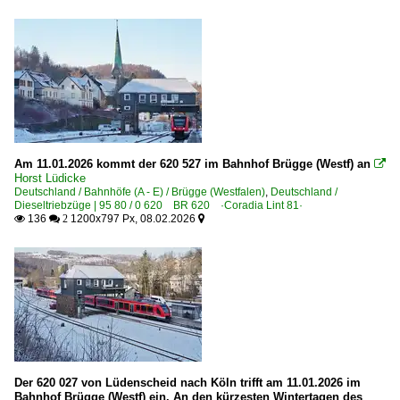
Am 11.01.2026 kommt der 620 527 im Bahnhof Brügge (Westf) an

Horst Lüdicke
Deutschland / Bahnhöfe (A - E) / Brügge (Westfalen)
,
Deutschland /
Dieseltriebzüge | 95 80 / 0 620 BR 620 ·Coradia Lint 81·
136
1200x797 Px, 08.02.2026

 2

Der 620 027 von Lüdenscheid nach Köln trifft am 11.01.2026 im
Bahnhof Brügge (Westf) ein. An den kürzesten Wintertagen des