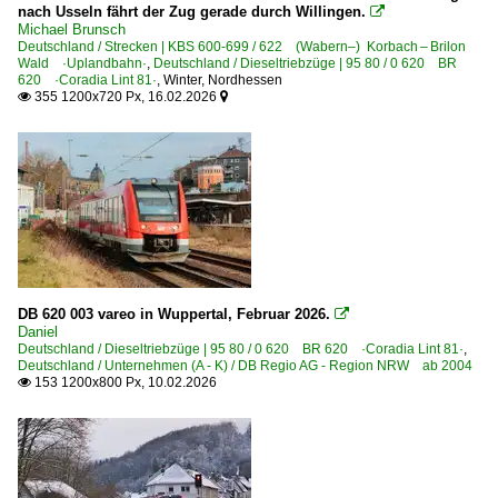
nach Usseln fährt der Zug gerade durch Willingen.

Michael Brunsch
Deutschland / Strecken | KBS 600-699 / 622 (Wabern–) Korbach – Brilon
Wald ·Uplandbahn·
,
Deutschland / Dieseltriebzüge | 95 80 / 0 620 BR
620 ·Coradia Lint 81·
,
Winter
,
Nordhessen
355 1200x720 Px, 16.02.2026


DB 620 003 vareo in Wuppertal, Februar 2026.

Daniel
Deutschland / Dieseltriebzüge | 95 80 / 0 620 BR 620 ·Coradia Lint 81·
,
Deutschland / Unternehmen (A - K) / DB Regio AG - Region NRW ab 2004
153 1200x800 Px, 10.02.2026
