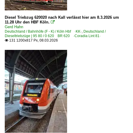
Strecken | KBS 600-699
Diesel Triebzug 620020 nach Kall verlässt hier am 8.3.2026 um
622 (Wabern–) Korbach – Brilon Wald ·Uplandbahn·
11.28 Uhr den HBF Köln.

Gerd Hahn
672 Hochspeyer – Bad Münster am Stein ·Alsenztalbahn
Deutschland / Bahnhöfe (F - K) / Köln Hbf ·KK·
,
Deutschland /
Dieseltriebzüge | 95 80 / 0 620 BR 620 ·Coradia Lint 81·
676 Neustadt – Winden – Wörth – Karlsruhe ·pfälz. Maxi
131 1200x817 Px, 08.03.2026

680 Saarbrücken – Türkismühle – Bad Kreuznach (–Main
Strecken | KBS 800-999
970 (München–) Buchloe – Kempten – Immenstadt – Lin
974 Biessenhofen – Marktoberdorf – Füssen ·König-Lud
Unternehmen (A - K)
DB Fernverkehr AG, Frankfurt (Main)
DB Regio (allgemein)
DB Regio AG - Region NRW ab 2004
HLB Hessenbahn GmbH, Frankfurt/M. ·HEB·