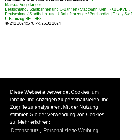
Markus Vogelfänger
Deutschland / Stadtbahnen und U-Bahnen / Stadtbahn Köln ·KBE·KVB·
,
Deutschland / Stadtbahn- und U-Bahnfahrzeuge / Bombardier | Flexity Swift |
U-Bahnzug HF6, HF8
242 1024x576 Px, 26.02.2024

Diese Webseite verwendet Cookies, um
Inhalte und Anzeigen zu personalisieren und
Zugriffe zu analysieren. Mit der Nutzung
stimmen Sie der Verwendung von Cookies
zu. Mehr erfahren:
Datenschutz
,
Personalisierte Werbung