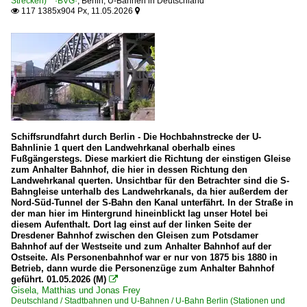
Strecken) ·BVG·
,
Berlin
,
U-Bahnen in Deutschland
117 1385x904 Px, 11.05.2026


Schiffsrundfahrt durch Berlin - Die Hochbahnstrecke der U-
Bahnlinie 1 quert den Landwehrkanal oberhalb eines
Fußgängerstegs. Diese markiert die Richtung der einstigen Gleise
zum Anhalter Bahnhof, die hier in dessen Richtung den
Landwehrkanal querten. Unsichtbar für den Betrachter sind die S-
Bahngleise unterhalb des Landwehrkanals, da hier außerdem der
Nord-Süd-Tunnel der S-Bahn den Kanal unterfährt. In der Straße in
der man hier im Hintergrund hineinblickt lag unser Hotel bei
diesem Aufenthalt. Dort lag einst auf der linken Seite der
Dresdener Bahnhof zwischen den Gleisen zum Potsdamer
Bahnhof auf der Westseite und zum Anhalter Bahnhof auf der
Ostseite. Als Personenbahnhof war er nur von 1875 bis 1880 in
Betrieb, dann wurde die Personenzüge zum Anhalter Bahnhof
geführt. 01.05.2026 (M)

Gisela, Matthias und Jonas Frey
Deutschland / Stadtbahnen und U-Bahnen / U-Bahn Berlin (Stationen und