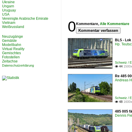
Ukraine
Ungarn
Uruguay
USA
Vereinigte Arabische Emirate
0
Vietnam
Kommentare,
Alle Kommentare
Weißrussland
Kommentar verfassen
Neuzugänge
BLS - Lok
Gemälde
Hp. Teuts
Modellbahn
Virtual Reality
Gemischtes
Fotostellen
Zeitachse
Schweiz / 
Datenschutzerklärung
44
1500x

Re 485 00
Andreas H
Schweiz / 
48
1600x

485 005 f
Dennis Fie