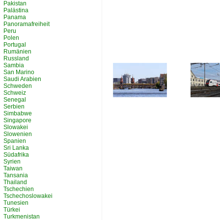
Pakistan
Palästina
Panama
Panoramafreiheit
Peru
Polen
Portugal
Rumänien
Russland
Sambia
San Marino
Saudi Arabien
Schweden
Schweiz
Senegal
Serbien
Simbabwe
Singapore
Slowakei
Slowenien
Spanien
Sri Lanka
Südafrika
Syrien
Taiwan
Tansania
Thailand
Tschechien
Tschechoslowakei
Tunesien
Türkei
Turkmenistan