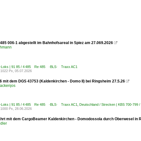
 485 006-1 abgestellt im Bahnhofsareal in Spiez am 27.069.2026

chmann
E-Loks | 91 85 / 4 485 Re 485 ·BLS· Traxx AC1
1022 Px, 05.07.2026
6 mit dem DGS 43753 (Kaldenkirchen - Domo II) bei Ringsheim 27.5.26

ackenjos
E-Loks | 91 85 / 4 485 Re 485 ·BLS· Traxx AC1
,
Deutschland / Strecken | KBS 700-799 /
1000 Px, 28.06.2026
ährt mit dem CargoBeamer Kaldenkirchen - Domodossola durch Oberwesel in R
dler