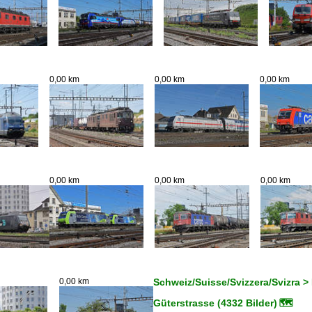
0,00 km
0,00 km
0,00 km
0,00 km
0,00 km
0,00 km
0,00 km
Schweiz/Suisse/Svizzera/Svizra > 
Güterstrasse (4332 Bilder)
🗺