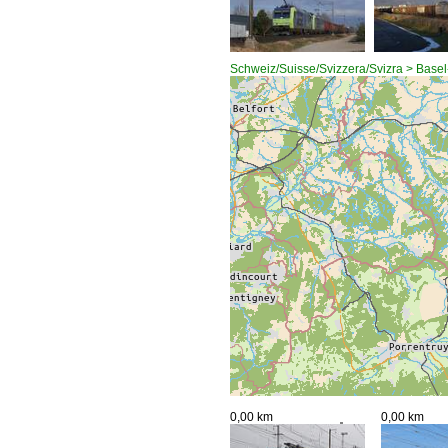
Schweiz/Suisse/Svizzera/Svizra > Basel-
0,00 km
0,00 km