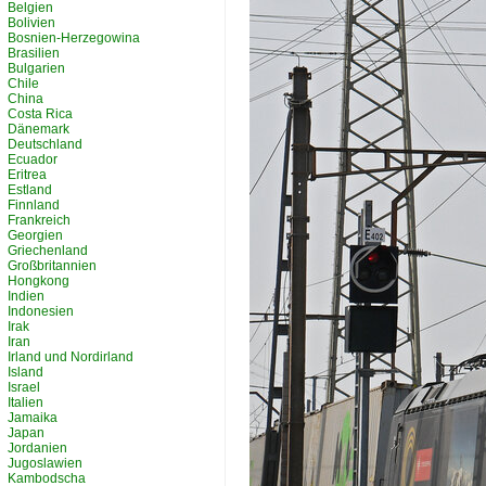
Belgien
Bolivien
Bosnien-Herzegowina
Brasilien
Bulgarien
Chile
China
Costa Rica
Dänemark
Deutschland
Ecuador
Eritrea
Estland
Finnland
Frankreich
Georgien
Griechenland
Großbritannien
Hongkong
Indien
Indonesien
Irak
Iran
Irland und Nordirland
Island
Israel
Italien
Jamaika
Japan
Jordanien
Jugoslawien
Kambodscha