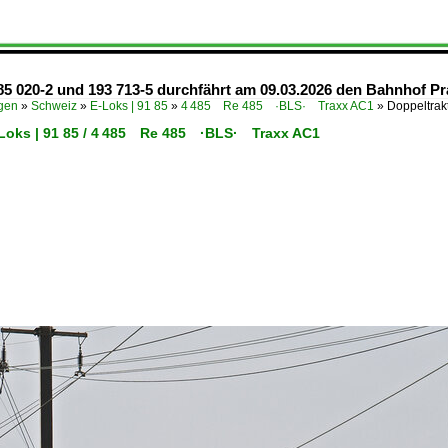
85 020-2 und 193 713-5 durchfährt am 09.03.2026 den Bahnhof Pra
ügen
»
Schweiz
»
E-Loks | 91 85
»
4 485 Re 485 ·BLS· Traxx AC1
»
Doppeltrak
-Loks | 91 85 / 4 485 Re 485 ·BLS· Traxx AC1