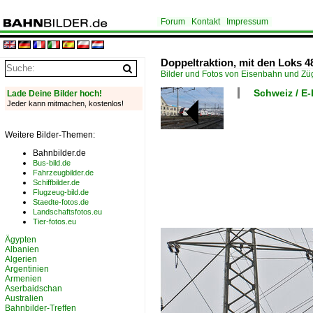
Forum
Kontakt
Impressum
Doppeltraktion, mit den Loks 4
Bilder und Fotos von Eisenbahn und Z
Schweiz / E
Lade Deine Bilder hoch!
Jeder kann mitmachen, kostenlos!
Weitere Bilder-Themen:
Bahnbilder.de
Bus-bild.de
Fahrzeugbilder.de
Schiffbilder.de
Flugzeug-bild.de
Staedte-fotos.de
Landschaftsfotos.eu
Tier-fotos.eu
Ägypten
Albanien
Algerien
Argentinien
Armenien
Aserbaidschan
Australien
Bahnbilder-Treffen