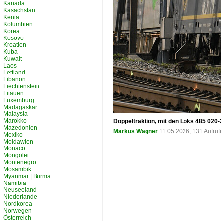
Kanada
Kasachstan
Kenia
Kolumbien
Korea
Kosovo
Kroatien
Kuba
Kuwait
Laos
Lettland
Libanon
Liechtenstein
Litauen
Luxemburg
Madagaskar
Malaysia
Marokko
Doppeltraktion, mit den Loks 485 020-
Mazedonien
Markus Wagner
11.05.2026, 131 Aufru
Mexiko
Moldawien
Monaco
Mongolei
Montenegro
Mosambik
Myanmar | Burma
Namibia
Neuseeland
Niederlande
Nordkorea
Norwegen
Österreich