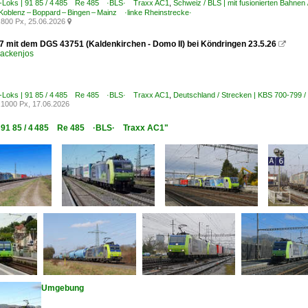
E-Loks | 91 85 / 4 485 Re 485 ·BLS· Traxx AC1
,
Schweiz / BLS | mit fusionierten Bah
oblenz – Boppard – Bingen – Mainz ·linke Rheinstrecke·
800 Px, 25.06.2026

7 mit dem DGS 43751 (Kaldenkirchen - Domo II) bei Köndringen 23.5.26

ackenjos
E-Loks | 91 85 / 4 485 Re 485 ·BLS· Traxx AC1
,
Deutschland / Strecken | KBS 700-799 /
1000 Px, 17.06.2026
s | 91 85 / 4 485 Re 485 ·BLS· Traxx AC1"
Umgebung