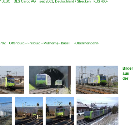
nen / BLSC BLS Cargo AG seit 2001
,
Deutschland / Strecken | KBS 400-
 702 Offenburg – Freiburg – Müllheim (– Basel) ·Oberrheinbahn·
Bilder
aus
der