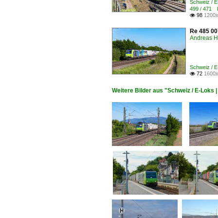
Schweiz / 
499 / 471 K
98
1200x

Re 485 00
Andreas H
Schweiz / 
72
1600x

Weitere Bilder aus "Schweiz / E-Lok