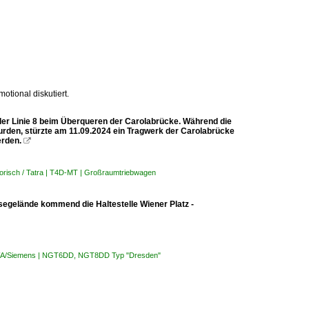
otional diskutiert.
der Linie 8 beim Überqueren der Carolabrücke. Während die
rden, stürzte am 11.09.2024 ein Tragwerk der Carolabrücke
erden.

torisch / Tatra | T4D-MT | Großraumtriebwagen
egelände kommend die Haltestelle Wiener Platz -
DWA/Siemens | NGT6DD, NGT8DD Typ "Dresden"