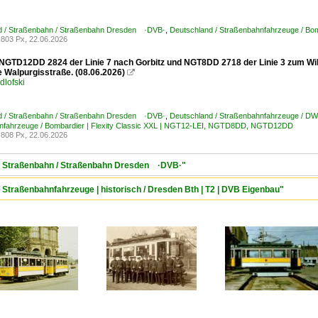
d / Straßenbahn / Straßenbahn Dresden ·DVB·
,
Deutschland / Straßenbahnfahrzeuge / B
803 Px, 22.06.2026
NGTD12DD 2824 der Linie 7 nach Gorbitz und NGT8DD 2718 der Linie 3 zum Wild
e Walpurgisstraße. (08.06.2026)

dlofski
d / Straßenbahn / Straßenbahn Dresden ·DVB·
,
Deutschland / Straßenbahnfahrzeuge / 
nfahrzeuge / Bombardier | Flexity Classic XXL | NGT12-LEI, NGTD8DD, NGTD12DD
808 Px, 22.06.2026
 / Straßenbahn / Straßenbahn Dresden ·DVB·"
 Straßenbahnfahrzeuge | historisch / Dresden Bth | T2 | DVB Eigenbau"