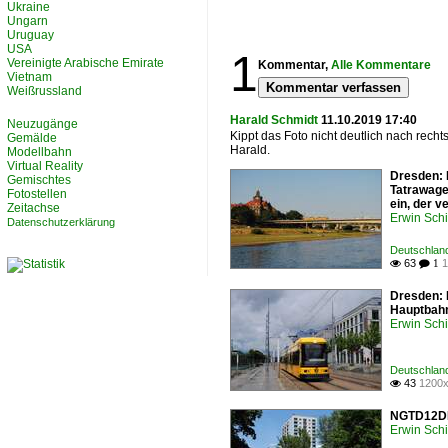
Ukraine
Ungarn
Uruguay
USA
1
Vereinigte Arabische Emirate
Kommentar,
Alle Kommentare
Vietnam
Kommentar verfassen
Weißrussland
Harald Schmidt
11.10.2019 17:40
Neuzugänge
Kippt das Foto nicht deutlich nach rech
Gemälde
Harald.
Modellbahn
Virtual Reality
Dresden: 
Gemischtes
Tatrawage
Fotostellen
ein, der 
Zeitachse
Erwin Schi
Datenschutzerklärung
Deutschlan
63
1

 1
Dresden: 
Hauptbahn
Erwin Schi
Deutschlan
43
1200x

NGTD12DD 
Erwin Schi