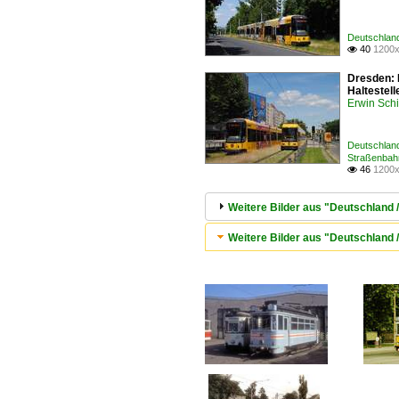
Deutschlan
40
1200x

Dresden: 
Haltestell
Erwin Schi
Deutschlan
Straßenbah
46
1200x

Weitere Bilder aus "Deutschland
Weitere Bilder aus "Deutschland /