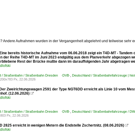
ts? Andere Aufnahmen wurden in der Vergangenheit abgelehnt und teilweise sehr em
Eine bereits historische Aufnahme vom 06.06.2018 zeigt ein T4D-MT - Tandem 
n der Reihe T4D-MT im Juni 2023 endgültig aus dem Planverkehr abgezogen wu
verbliebene Rest der Brücke mußte dann im darauffolgenden Jahr abgetragen w
dlofski
d / Straßenbahn / Straßenbahn Dresden ·DVB·
,
Deutschland / Straßenbahnfahrzeuge | his
200x783 Px, 22.06.2026
Der Zweirichtungswagen 2591 der Type NGT6DD erreicht als Linie 10 vom Mess
hof. (12.06.2026)

dlofski
d / Straßenbahn / Straßenbahn Dresden ·DVB·
,
Deutschland / Straßenbahnfahrzeuge / 
803 Px, 22.06.2026
2825 erreicht in wenigen Metern die Endstelle Zschertnitz. (08.06.2026)

dlofski