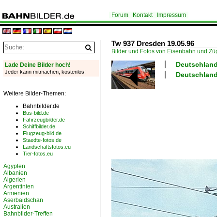
Forum
Kontakt
Impressum
Tw 937 Dresden 19.05.96
Bilder und Fotos von Eisenbahn und Z
Deutschland
Lade Deine Bilder hoch!
Jeder kann mitmachen, kostenlos!
Deutschland 
Weitere Bilder-Themen:
Bahnbilder.de
Bus-bild.de
Fahrzeugbilder.de
Schiffbilder.de
Flugzeug-bild.de
Staedte-fotos.de
Landschaftsfotos.eu
Tier-fotos.eu
Ägypten
Albanien
Algerien
Argentinien
Armenien
Aserbaidschan
Australien
Bahnbilder-Treffen