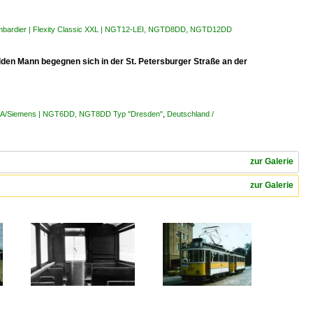
ombardier | Flexity Classic XXL | NGT12-LEI, NGTD8DD, NGTD12DD
en Mann begegnen sich in der St. Petersburger Straße an der
DWA/Siemens | NGT6DD, NGT8DD Typ "Dresden"
,
Deutschland /
zur Galerie
zur Galerie