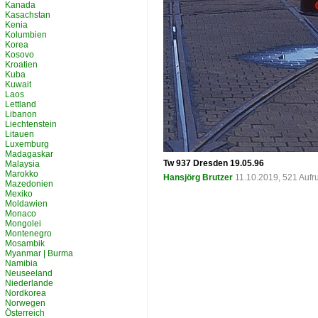
Kanada
Kasachstan
Kenia
Kolumbien
Korea
Kosovo
Kroatien
Kuba
Kuwait
Laos
Lettland
Libanon
Liechtenstein
Litauen
Luxemburg
Madagaskar
Tw 937 Dresden 19.05.96
Malaysia
Marokko
Hansjörg Brutzer
11.10.2019, 521 Aufr
Mazedonien
Mexiko
Moldawien
Monaco
Mongolei
Montenegro
Mosambik
Myanmar | Burma
Namibia
Neuseeland
Niederlande
Nordkorea
Norwegen
Österreich