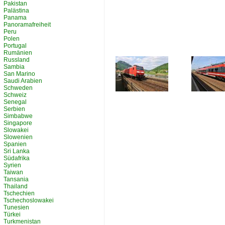
Pakistan
Palästina
Panama
Panoramafreiheit
Peru
Polen
Portugal
Rumänien
Russland
Sambia
San Marino
Saudi Arabien
Schweden
Schweiz
Senegal
Serbien
Simbabwe
Singapore
Slowakei
Slowenien
Spanien
Sri Lanka
Südafrika
Syrien
Taiwan
Tansania
Thailand
Tschechien
Tschechoslowakei
Tunesien
Türkei
Turkmenistan