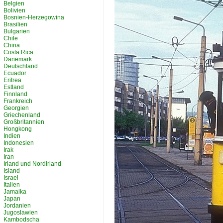
Belgien
Bolivien
Bosnien-Herzegowina
Brasilien
Bulgarien
Chile
China
Costa Rica
Dänemark
Deutschland
Ecuador
Eritrea
Estland
Finnland
Frankreich
Georgien
Griechenland
Großbritannien
Hongkong
Indien
Indonesien
Irak
Iran
Irland und Nordirland
Island
Israel
Italien
Jamaika
Japan
Jordanien
Jugoslawien
Kambodscha