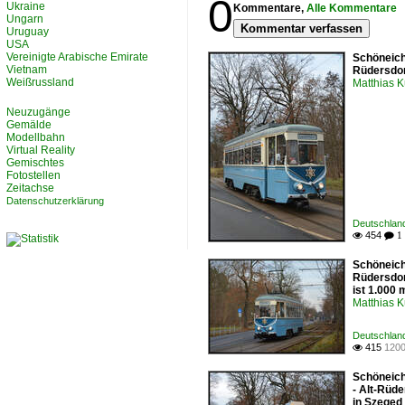
0
Ukraine
Kommentare,
Alle Kommentare
Ungarn
Kommentar verfassen
Uruguay
USA
Vereinigte Arabische Emirate
Schöneich
Vietnam
Rüdersdor
Weißrussland
Matthias 
Neuzugänge
Gemälde
Modellbahn
Virtual Reality
Gemischtes
Fotostellen
Zeitachse
Datenschutzerklärung
Deutschlan
454

 1
Schöneich
Rüdersdor
ist 1.000
Matthias 
Deutschlan
415
1200

Schöneich
- Alt-Rüd
in Szeged 