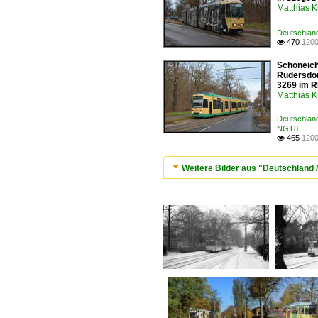
Matthias 
Deutschlan
470
1200

Schöneich
Rüdersdorf
3269 im R
Matthias 
Deutschlan
NGT8
465
1200

Weitere Bilder aus "Deutschland