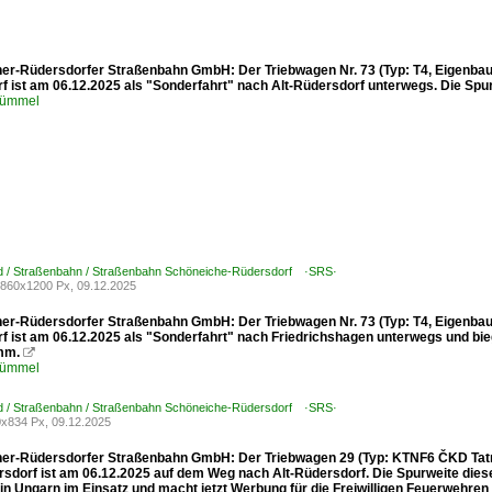
er-Rüdersdorfer Straßenbahn GmbH: Der Triebwagen Nr. 73 (Typ: T4, Eigenbau, 1
f ist am 06.12.2025 als "Sonderfahrt" nach Alt-Rüdersdorf unterwegs. Die Spu
Kümmel
d / Straßenbahn / Straßenbahn Schöneiche-Rüdersdorf ·SRS·
860x1200 Px, 09.12.2025
er-Rüdersdorfer Straßenbahn GmbH: Der Triebwagen Nr. 73 (Typ: T4, Eigenbau, 1
f ist am 06.12.2025 als "Sonderfahrt" nach Friedrichshagen unterwegs und bieg
 mm.

Kümmel
d / Straßenbahn / Straßenbahn Schöneiche-Rüdersdorf ·SRS·
x834 Px, 09.12.2025
er-Rüdersdorfer Straßenbahn GmbH: Der Triebwagen 29 (Typ: KTNF6 ČKD Tatra
ersdorf ist am 06.12.2025 auf dem Weg nach Alt-Rüdersdorf. Die Spurweite dies
in Ungarn im Einsatz und macht jetzt Werbung für die Freiwilligen Feuerwehren 