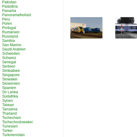
Pakistan
Palästina
Panama
Panoramafreiheit
Peru
Polen
Portugal
Rumänien
Russland
Sambia
San Marino
Saudi Arabien
Schweden
Schweiz
Senegal
Serbien
Simbabwe
Singapore
Slowakei
Slowenien
Spanien
Sri Lanka
Südafrika
Syrien
Taiwan
Tansania
Thailand
Tschechien
Tschechoslowakei
Tunesien
Türkei
Turkmenistan