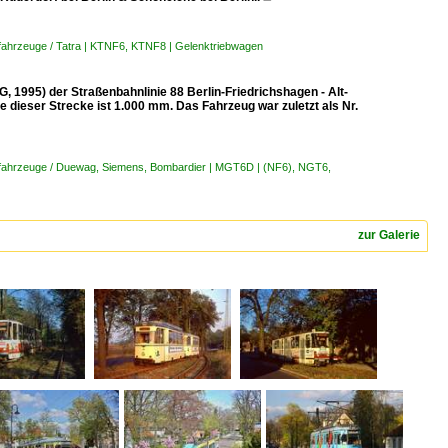
fahrzeuge / Tatra | KTNF6, KTNF8 | Gelenktriebwagen
995) der Straßenbahnlinie 88 Berlin-Friedrichshagen - Alt-
e dieser Strecke ist 1.000 mm. Das Fahrzeug war zuletzt als Nr.
fahrzeuge / Duewag, Siemens, Bombardier | MGT6D | (NF6), NGT6,
zur Galerie