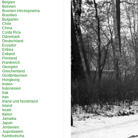
Belgien
Bolivien
Bosnien-Herzegowina
Brasilien
Bulgarien
Chile
China
Costa Rica
Dänemark
Deutschland
Ecuador
Eritrea
Estland
Finnland
Frankreich
Georgien
Griechenland
Großbritannien
Hongkong
Indien
Indonesien
Irak
Iran
Irland und Nordirland
Island
Israel
Italien
Jamaika
Japan
Jordanien
Jugoslawien
Kambodscha