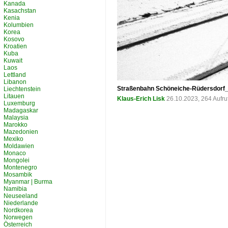
Kanada
Kasachstan
Kenia
Kolumbien
Korea
Kosovo
Kroatien
Kuba
Kuwait
Laos
Lettland
Libanon
Straßenbahn Schöneiche-Rüdersdorf_
Liechtenstein
Litauen
Klaus-Erich Lisk
26.10.2023, 264 Aufr
Luxemburg
Madagaskar
Malaysia
Marokko
Mazedonien
Mexiko
Moldawien
Monaco
Mongolei
Montenegro
Mosambik
Myanmar | Burma
Namibia
Neuseeland
Niederlande
Nordkorea
Norwegen
Österreich