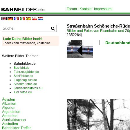
Forum
Kontakt
Impressum
Straßenbahn Schöneiche-Rüder
Bilder und Fotos von Eisenbahn und Z
1352264)
Lade Deine Bilder hoch!
Deutschland
Jeder kann mitmachen, kostenlos!
Weitere Bilder-Themen:
Bahnbilder.de
Bus-bild.de
Fahrzeugbilder.de
Schiffbilder.de
Flugzeug-bild.de
Staedte-fotos.de
Landschaftsfotos.eu
Tier-fotos.eu
Ägypten
Albanien
Algerien
Argentinien
Armenien
Aserbaidschan
Australien
Bahnbilder-Treffen