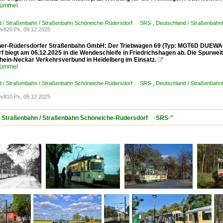
Kümmel
d / Straßenbahn / Straßenbahn Schöneiche-Rüdersdorf ·SRS·
,
Deutschland / Straßenbahn
x820 Px, 09.12.2025
er-Rüdersdorfer Straßenbahn GmbH: Der Triebwagen 69 (Typ: MGT6D DUEWAG, 1
 biegt am 06.12.2025 in die Wendeschleife in Friedrichshagen ab. Die Spurweit
hein-Neckar Verkehrsverbund in Heidelberg im Einsatz.

Kümmel
d / Straßenbahn / Straßenbahn Schöneiche-Rüdersdorf ·SRS·
,
Deutschland / Straßenbahn
x810 Px, 09.12.2025
 / Straßenbahn / Straßenbahn Schöneiche-Rüdersdorf ·SRS·"