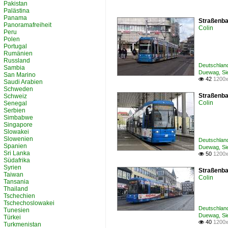
Pakistan
Palästina
Panama
Straßenbah
Panoramafreiheit
Colin
Peru
Polen
Portugal
Rumänien
Russland
Deutschlan
Sambia
Duewag, Si
San Marino
42
1200x

Saudi Arabien
Schweden
Straßenba
Schweiz
Colin
Senegal
Serbien
Simbabwe
Singapore
Slowakei
Slowenien
Deutschlan
Spanien
Duewag, Si
Sri Lanka
50
1200x

Südafrika
Syrien
Straßenbah
Taiwan
Colin
Tansania
Thailand
Tschechien
Tschechoslowakei
Deutschlan
Tunesien
Duewag, Si
Türkei
40
1200x

Turkmenistan