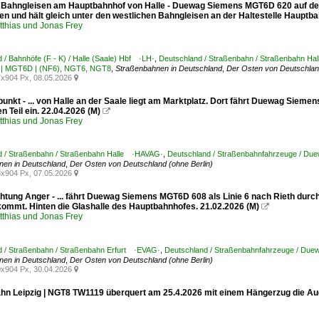
 Bahngleisen am Hauptbahnhof von Halle - Duewag Siemens MGT6D 620 auf der 
n und hält gleich unter den westlichen Bahngleisen an der Haltestelle Hauptba
tthias und Jonas Frey
 / Bahnhöfe (F - K) / Halle (Saale) Hbf ·LH·
,
Deutschland / Straßenbahn / Straßenbahn H
 | MGT6D | (NF6), NGT6, NGT8
,
Straßenbahnen in Deutschland
,
Der Osten von Deutschland
x904 Px, 08.05.2026

punkt - ... von Halle an der Saale liegt am Marktplatz. Dort fährt Duewag Siem
en Teil ein. 22.04.2026 (M)

tthias und Jonas Frey
d / Straßenbahn / Straßenbahn Halle ·HAVAG·
,
Deutschland / Straßenbahnfahrzeuge / Du
nen in Deutschland
,
Der Osten von Deutschland (ohne Berlin)
x904 Px, 07.05.2026

ichtung Anger - ... fährt Duewag Siemens MGT6D 608 als Linie 6 nach Rieth dur
ommt. Hinten die Glashalle des Hauptbahnhofes. 21.02.2026 (M)

tthias und Jonas Frey
d / Straßenbahn / Straßenbahn Erfurt ·EVAG·
,
Deutschland / Straßenbahnfahrzeuge / Due
nen in Deutschland
,
Der Osten von Deutschland (ohne Berlin)
x904 Px, 30.04.2026

hn Leipzig | NGT8 TW1119 überquert am 25.4.2026 mit einem Hängerzug die Aug