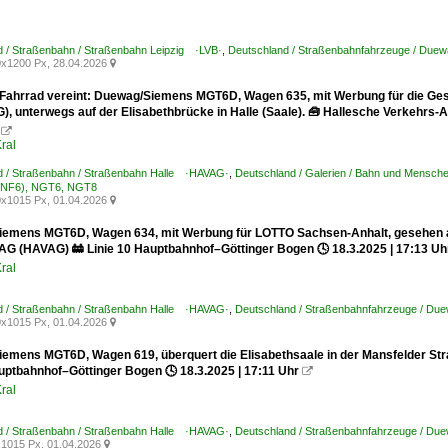
d / Straßenbahn / Straßenbahn Leipzig ·LVB·
,
Deutschland / Straßenbahnfahrzeuge / Due
x1200 Px, 28.04.2026

Fahrrad vereint: Duewag/Siemens MGT6D, Wagen 635, mit Werbung für die Ges
, unterwegs auf der Elisabethbrücke in Halle (Saale). 🧰 Hallesche Verkehrs-A

ral
d / Straßenbahn / Straßenbahn Halle ·HAVAG·
,
Deutschland / Galerien / Bahn und Mensch
(NF6), NGT6, NGT8
x1015 Px, 01.04.2026

emens MGT6D, Wagen 634, mit Werbung für LOTTO Sachsen-Anhalt, gesehen auf 
AG (HAVAG) 🚋 Linie 10 Hauptbahnhof–Göttinger Bogen 🕓 18.3.2025 | 17:13 Uh
ral
d / Straßenbahn / Straßenbahn Halle ·HAVAG·
,
Deutschland / Straßenbahnfahrzeuge / Du
x1015 Px, 01.04.2026

emens MGT6D, Wagen 619, überquert die Elisabethsaale in der Mansfelder Stra
auptbahnhof–Göttinger Bogen 🕓 18.3.2025 | 17:11 Uhr

ral
d / Straßenbahn / Straßenbahn Halle ·HAVAG·
,
Deutschland / Straßenbahnfahrzeuge / Du
1015 Px, 01.04.2026
