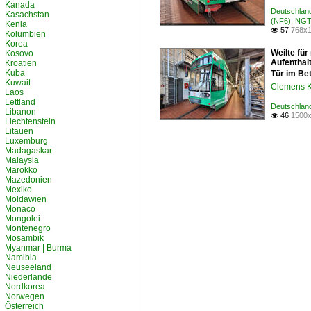
Kanada
Deutschlan
Kasachstan
(NF6), NG
Kenia
57
768x1

Kolumbien
Korea
Weilte fü
Kosovo
Aufenthalt
Kroatien
Kuba
Tür im Be
Kuwait
Clemens K
Laos
Lettland
Deutschlan
Libanon
46
1500x

Liechtenstein
Litauen
Luxemburg
Madagaskar
Malaysia
Marokko
Mazedonien
Mexiko
Moldawien
Monaco
Mongolei
Montenegro
Mosambik
Myanmar | Burma
Namibia
Neuseeland
Niederlande
Nordkorea
Norwegen
Österreich