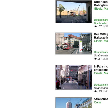
Unter den
Bahngleise
Gisela, Ma
Deutschland
Bombardier
107
1457

Der Mittel
Haltestell
Gisela, Ma
Deutschlan
Straßenbah
137
1528

In Fahrtr
entgegenk
Gisela, Ma
Deutschlan
Straßenbah
113
1340

Straßenba
Colin