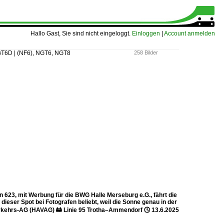
Hallo Gast, Sie sind nicht eingeloggt.
Einloggen
|
Account anmelden
GT6D | (NF6), NGT6, NGT8
258 Bilder
23, mit Werbung für die BWG Halle Merseburg e.G., fährt die
eser Spot bei Fotografen beliebt, weil die Sonne genau in der
Verkehrs-AG (HAVAG) 🚋 Linie 95 Trotha–Ammendorf 🕓 13.6.2025