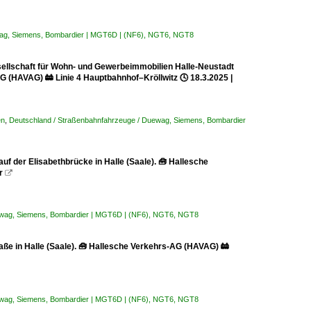
wag, Siemens, Bombardier | MGT6D | (NF6), NGT6, NGT8
ellschaft für Wohn- und Gewerbeimmobilien Halle-Neustadt
G (HAVAG) 🚋 Linie 4 Hauptbahnhof–Kröllwitz 🕓 18.3.2025 |
en
,
Deutschland / Straßenbahnfahrzeuge / Duewag, Siemens, Bombardier
der Elisabethbrücke in Halle (Saale). 🧰 Hallesche
r

ewag, Siemens, Bombardier | MGT6D | (NF6), NGT6, NGT8
ße in Halle (Saale). 🧰 Hallesche Verkehrs-AG (HAVAG) 🚋
ewag, Siemens, Bombardier | MGT6D | (NF6), NGT6, NGT8