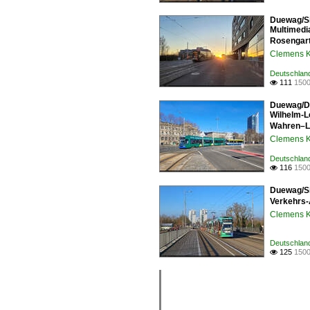
Duewag/Si
Multimedi
Rosengart
Clemens K
Deutschlan
111
1500

Duewag/DW
Wilhelm-L
Wahren–Lö
Clemens K
Deutschlan
116
1500

Duewag/Si
Verkehrs-
Clemens K
Deutschlan
125
1500
