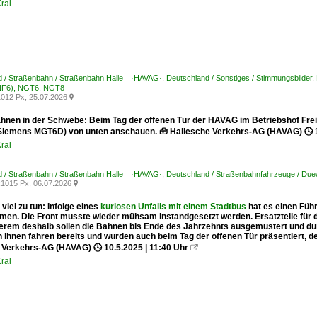
ral
d / Straßenbahn / Straßenbahn Halle ·HAVAG·
,
Deutschland / Sonstiges / Stimmungsbilder
,
NF6), NGT6, NGT8
012 Px, 25.07.2026

hnen in der Schwebe: Beim Tag der offenen Tür der HAVAG im Betriebshof Fre
iemens MGT6D) von unten anschauen. 🧰 Hallesche Verkehrs-AG (HAVAG) 🕓 10
ral
d / Straßenbahn / Straßenbahn Halle ·HAVAG·
,
Deutschland / Straßenbahnfahrzeuge / Du
1015 Px, 06.07.2026

 viel zu tun: Infolge eines
kuriosen Unfalls mit einem Stadtbus
hat es einen Fü
en. Die Front musste wieder mühsam instandgesetzt werden. Ersatzteile für
erem deshalb sollen die Bahnen bis Ende des Jahrzehnts ausgemustert und du
 ihnen fahren bereits und wurden auch beim Tag der offenen Tür präsentiert, de
 Verkehrs-AG (HAVAG) 🕓 10.5.2025 | 11:40 Uhr

ral