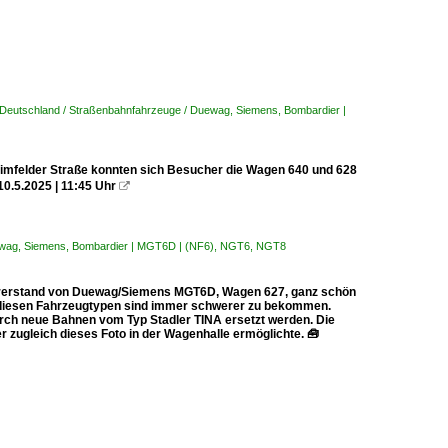
Deutschland / Straßenbahnfahrzeuge / Duewag, Siemens, Bombardier |
iimfelder Straße konnten sich Besucher die Wagen 640 und 628
.5.2025 | 11:45 Uhr

ewag, Siemens, Bombardier | MGT6D | (NF6), NGT6, NGT8
hrerstand von Duewag/Siemens MGT6D, Wagen 627, ganz schön
 diesen Fahrzeugtypen sind immer schwerer zu bekommen.
rch neue Bahnen vom Typ Stadler TINA ersetzt werden. Die
r zugleich dieses Foto in der Wagenhalle ermöglichte. 🧰