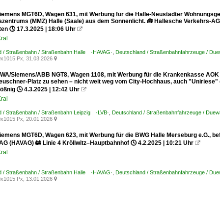
emens MGT6D, Wagen 631, mit Werbung für die Halle-Neustädter Wohnungsgen
azentrums (MMZ) Halle (Saale) aus dem Sonnenlicht. 🧰 Hallesche Verkehrs-AG
en 🕓 17.3.2025 | 18:06 Uhr

ral
d / Straßenbahn / Straßenbahn Halle ·HAVAG·
,
Deutschland / Straßenbahnfahrzeuge / Du
x1015 Px, 31.03.2026

A/Siemens/ABB NGT8, Wagen 1108, mit Werbung für die Krankenkasse AOK 
euschner-Platz zu sehen – nicht weit weg vom City-Hochhaus, auch "Uniriese" 
ßnig 🕓 4.3.2025 | 12:42 Uhr

ral
d / Straßenbahn / Straßenbahn Leipzig ·LVB·
,
Deutschland / Straßenbahnfahrzeuge / Due
x1015 Px, 20.01.2026

emens MGT6D, Wagen 623, mit Werbung für die BWG Halle Merseburg e.G., befähr
AG (HAVAG) 🚋 Linie 4 Kröllwitz–Hauptbahnhof 🕓 4.2.2025 | 10:21 Uhr

ral
d / Straßenbahn / Straßenbahn Halle ·HAVAG·
,
Deutschland / Straßenbahnfahrzeuge / Du
x1015 Px, 13.01.2026
