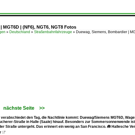
| MGT6D | (NF6), NGT6, NGT8 Fotos
ügen
»
Deutschland
»
Straßenbahnfahrzeuge
»
Duewag, Siemens, Bombardier | M
nächste Seite
>>
 verabschiedet den Tag, die Nachtlinie kommt: Duewag/Siemens MGT6D, Wagen 6
cherer-Straße in Halle (Saale) hinauf. Besonders zur Sommersonnenwende ist di
der Straße untergeht. Das erinnert ein wenig an San Francisco. 🧰 Hallesche 
r
