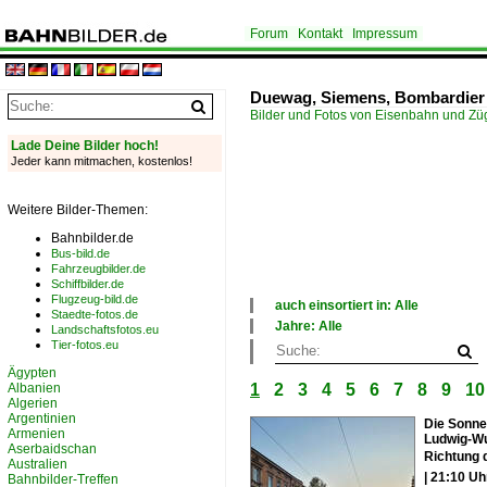
Forum
Kontakt
Impressum
Duewag, Siemens, Bombardier 
Bilder und Fotos von Eisenbahn und Z
Lade Deine Bilder hoch!
Jeder kann mitmachen, kostenlos!
Weitere Bilder-Themen:
Bahnbilder.de
Bus-bild.de
Fahrzeugbilder.de
Schiffbilder.de
Flugzeug-bild.de
auch einsortiert in: Alle
Staedte-fotos.de
×
Jahre: Alle
Landschaftsfotos.eu
Alle Kategorien
×
Tier-fotos.eu
Deutschland
Alle Jahre
Ägypten
1990
Albanien
1
2
3
4
5
6
7
8
9
10
2000
Algerien
2010
Argentinien
Die Sonne
2020
Armenien
Ludwig-Wu
Aserbaidschan
Richtung 
Australien
| 21:10 Uh
Bahnbilder-Treffen