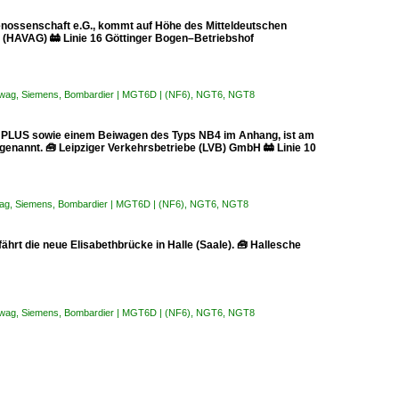
ossenschaft e.G., kommt auf Höhe des Mitteldeutschen
 (HAVAG) 🚋 Linie 16 Göttinger Bogen–Betriebshof
ewag, Siemens, Bombardier | MGT6D | (NF6), NGT6, NGT8
PLUS sowie einem Beiwagen des Typs NB4 im Anhang, ist am
genannt. 🧰 Leipziger Verkehrsbetriebe (LVB) GmbH 🚋 Linie 10
wag, Siemens, Bombardier | MGT6D | (NF6), NGT6, NGT8
t die neue Elisabethbrücke in Halle (Saale). 🧰 Hallesche
ewag, Siemens, Bombardier | MGT6D | (NF6), NGT6, NGT8