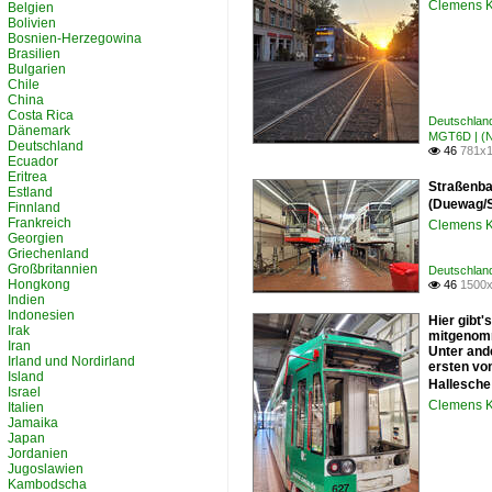
Clemens K
Belgien
Bolivien
Bosnien-Herzegowina
Brasilien
Bulgarien
Chile
China
Costa Rica
Deutschlan
Dänemark
MGT6D | (
Deutschland
46
781x1

Ecuador
Eritrea
Straßenba
Estland
(Duewag/S
Finnland
Frankreich
Clemens K
Georgien
Griechenland
Großbritannien
Deutschlan
Hongkong
46
1500x

Indien
Indonesien
Hier gibt's
Irak
mitgenomm
Iran
Unter and
Irland und Nordirland
ersten von
Island
Hallesche
Israel
Clemens K
Italien
Jamaika
Japan
Jordanien
Jugoslawien
Kambodscha