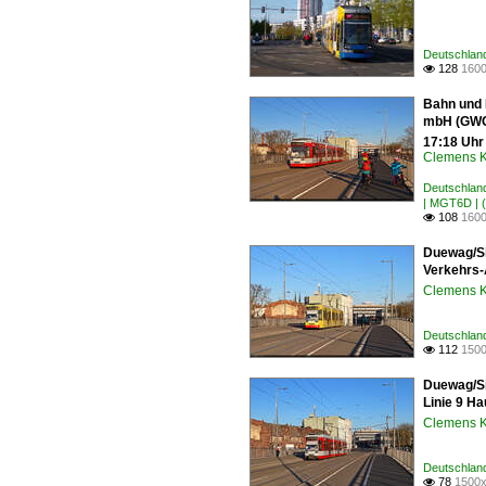
Deutschlan
128
1600

Bahn und 
mbH (GWG)
17:18 Uhr
Clemens K
Deutschlan
| MGT6D | 
108
1600

Duewag/Si
Verkehrs-
Clemens K
Deutschlan
112
1500

Duewag/Si
Linie 9 H
Clemens K
Deutschlan
78
1500x
