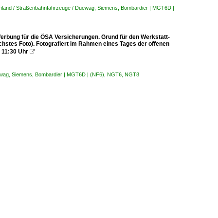
hland / Straßenbahnfahrzeuge / Duewag, Siemens, Bombardier | MGT6D |
rbung für die ÖSA Versicherungen. Grund für den Werkstatt-
ächstes Foto). Fotografiert im Rahmen eines Tages der offenen
 11:30 Uhr

ewag, Siemens, Bombardier | MGT6D | (NF6), NGT6, NGT8