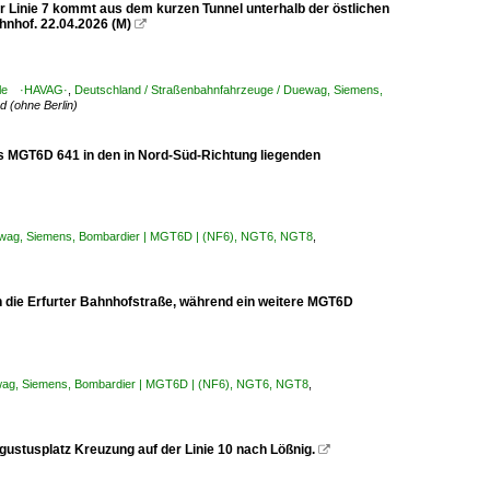
Linie 7 kommt aus dem kurzen Tunnel unterhalb der östlichen
hnhof. 22.04.2026 (M)

alle ·HAVAG·
,
Deutschland / Straßenbahnfahrzeuge / Duewag, Siemens,
 (ohne Berlin)
ens MGT6D 641 in den in Nord-Süd-Richtung liegenden
ewag, Siemens, Bombardier | MGT6D | (NF6), NGT6, NGT8
,
ch die Erfurter Bahnhofstraße, während ein weitere MGT6D
wag, Siemens, Bombardier | MGT6D | (NF6), NGT6, NGT8
,
ustusplatz Kreuzung auf der Linie 10 nach Lößnig.
