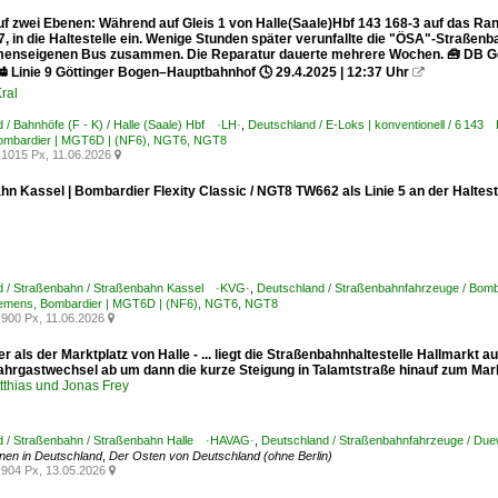
uf zwei Ebenen: Während auf Gleis 1 von Halle(Saale)Hbf 143 168-3 auf das Ra
 in die Haltestelle ein. Wenige Stunden später verunfallte die "ÖSA"-Straßenba
enseigenen Bus zusammen. Die Reparatur dauerte mehrere Wochen. 🧰 DB Ge
 Linie 9 Göttinger Bogen–Hauptbahnhof 🕓 29.4.2025 | 12:37 Uhr

ral
 / Bahnhöfe (F - K) / Halle (Saale) Hbf ·LH·
,
Deutschland / E-Loks | konventionell / 6 1
ombardier | MGT6D | (NF6), NGT6, NGT8
1015 Px, 11.06.2026

n Kassel | Bombardier Flexity Classic / NGT8 TW662 als Linie 5 an der Haltest
d / Straßenbahn / Straßenbahn Kassel ·KVG·
,
Deutschland / Straßenbahnfahrzeuge / Bomba
emens, Bombardier | MGT6D | (NF6), NGT6, NGT8
900 Px, 11.06.2026

er als der Marktplatz von Halle - ... liegt die Straßenbahnhaltestelle Hallmark
ahrgastwechsel ab um dann die kurze Steigung in Talamtstraße hinauf zum Markt
tthias und Jonas Frey
d / Straßenbahn / Straßenbahn Halle ·HAVAG·
,
Deutschland / Straßenbahnfahrzeuge / Du
nen in Deutschland
,
Der Osten von Deutschland (ohne Berlin)
904 Px, 13.05.2026
