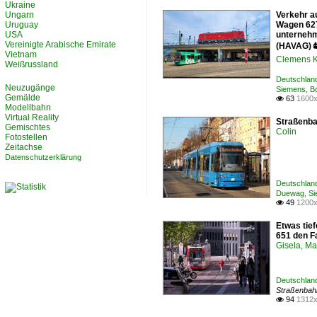
Ukraine
Ungarn
Verkehr a
Uruguay
Wagen 627,
USA
unternehm
Vereinigte Arabische Emirate
(HAVAG) 
Vietnam
Clemens K
Weißrussland
Deutschland
Neuzugänge
Siemens, B
Gemälde
63
1600x

Modellbahn
Virtual Reality
Straßenbah
Gemischtes
Colin
Fotostellen
Zeitachse
Datenschutzerklärung
Deutschlan
Duewag, Si
49
1200x

Etwas tief
651 den F
Gisela, Ma
Deutschlan
Straßenbah
94
1312x
