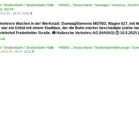
d / Straßenbahn / Straßenbahn Halle ·HAVAG·
,
Deutschland / Sonstiges / Kurioses
,
Deutsc
T6, NGT8
013 Px, 06.07.2026

r mehrere Wochen in der Werkstatt: Duewag/Siemens MGT6D, Wagen 627, mit We
 war ein Unfall mit einem Stadtbus, der die Bahn stärker beschädigte (siehe n
triebshof Freiimfelder Straße. 🧰 Hallesche Verkehrs-AG (HAVAG) 🕓 10.5.2025 |
ral
d / Straßenbahn / Straßenbahn Halle ·HAVAG·
,
Deutschland / Straßenbahnfahrzeuge / Du
1015 Px, 06.07.2026
