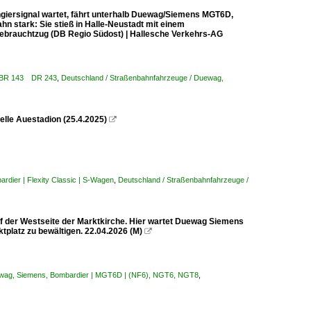
ngiersignal wartet, fährt unterhalb Duewag/Siemens MGT6D,
hn stark: Sie stieß in Halle-Neustadt mit einem
brauchtzug (DB Regio Südost) | Hallesche Verkehrs-AG
43 BR 143 DR 243
,
Deutschland / Straßenbahnfahrzeuge / Duewag,
elle Auestadion (25.4.2025)

rdier | Flexity Classic | S-Wagen
,
Deutschland / Straßenbahnfahrzeuge /
t auf der Westseite der Marktkirche. Hier wartet Duewag Siemens
platz zu bewältigen. 22.04.2026 (M)

ewag, Siemens, Bombardier | MGT6D | (NF6), NGT6, NGT8
,