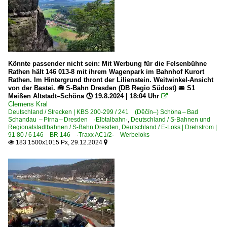
Könnte passender nicht sein: Mit Werbung für die Felsenbühne
Rathen hält 146 013-8 mit ihrem Wagenpark im Bahnhof Kurort
Rathen. Im Hintergrund thront der Lilienstein. Weitwinkel-Ansicht
von der Bastei. 🧰 S-Bahn Dresden (DB Regio Südost) 🚝 S1
Meißen Altstadt–Schöna 🕓 19.8.2024 | 18:04 Uhr

Clemens Kral
Deutschland / Strecken | KBS 200-299 / 241 (Děčín–) Schöna – Bad
Schandau – Pirna – Dresden ·Elbtalbahn·
,
Deutschland / S-Bahnen und
Regionalstadtbahnen / S-Bahn Dresden
,
Deutschland / E-Loks | Drehstrom |
91 80 / 6 146 BR 146 ·Traxx AC1/2· Werbeloks
183 1500x1015 Px, 29.12.2024

