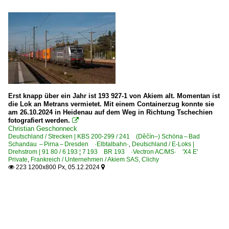
Erst knapp über ein Jahr ist 193 927-1 von Akiem alt. Momentan ist
die Lok an Metrans vermietet. Mit einem Containerzug konnte sie
am 26.10.2024 in Heidenau auf dem Weg in Richtung Tschechien
fotografiert werden.

Christian Geschonneck
Deutschland / Strecken | KBS 200-299 / 241 (Děčín–) Schöna – Bad
Schandau – Pirna – Dresden ·Elbtalbahn·
,
Deutschland / E-Loks |
Drehstrom | 91 80 / 6 193 ¦ 7 193 BR 193 ·Vectron AC/MS· 'X4 E'
Private
,
Frankreich / Unternehmen / Akiem SAS, Clichy
223 1200x800 Px, 05.12.2024

