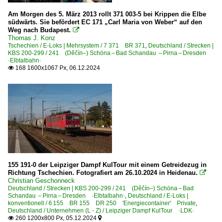
Am Morgen des 5. März 2013 rollt 371 003-5 bei Krippen die Elbe
südwärts. Sie befördert EC 171 „Carl Maria von Weber“ auf den
Weg nach Budapest.

Thomas J. Konz
Tschechien / E-Loks | Mehrsystem / 7 371 BR 371
,
Deutschland / Strecken |
KBS 200-299 / 241 (Děčín–) Schöna – Bad Schandau – Pirna – Dresden
·Elbtalbahn·
168 1600x1067 Px, 06.12.2024

155 191-0 der Leipziger Dampf KulTour mit einem Getreidezug in
Richtung Tschechien. Fotografiert am 26.10.2024 in Heidenau.

Christian Geschonneck
Deutschland / Strecken | KBS 200-299 / 241 (Děčín–) Schöna – Bad
Schandau – Pirna – Dresden ·Elbtalbahn·
,
Deutschland / E-Loks |
konventionell / 6 155 BR 155 DR 250 'Energiecontainer' Private
,
Deutschland / Unternehmen (L - Z) / Leipziger Dampf KulTour ·LDK·
260 1200x800 Px, 05.12.2024

