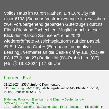
Volles Haus im Kurort Rathen: Ein EuroCity mit
einer 6193 (Siemens Vectron) zwängt sich zwischen
zwei vorübergehend geparkten Güterzügen durchs
Elbtal Richtung Tschechien.
Möglich macht dieser
Blick der "Balkon Sachsens": eine 2023
wiedereröffnete Aussichtsplattform auf der Bastei.
🧰 ELL Austria GmbH (European Locomotive
Leasing), vermietet an die České dráhy a.s. (ČD) 🚝
EC 177 (Linie 27) Berlin Hbf (D)–Praha hl.n. (CZ)
[+5] 🕓 19.8.2024 | 17:36 Uhr
Clemens Kral
31.12.2024, 236 Aufrufe, 0 Kommentare
EXIF:
samsung SM-G781B
, Belichtungsdauer: 1/1445, Blende: 180/100,
ISO40, Brennweite: 540/100
Bilder und Fotos von Eisenbahn und Zügen
»
Deutschland
»
Strecken | KBS 200-299
»
241 (Děčín–) Schöna – Bad Schandau – Pirna – Dresden ·Elbtalbahn·
»