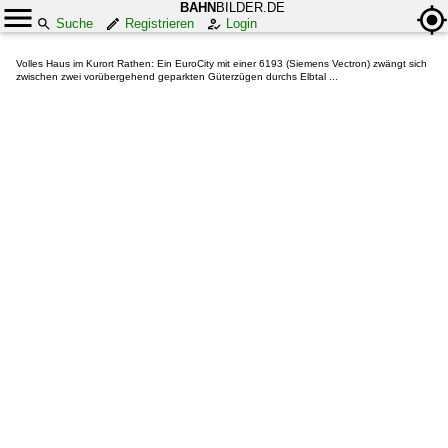
BAHN
BILDER.DE
Suche
Registrieren
Login
Volles Haus im Kurort Rathen: Ein EuroCity mit einer 6193 (Siemens Vectron) zwängt sich
zwischen zwei vorübergehend geparkten Güterzügen durchs Elbtal ...