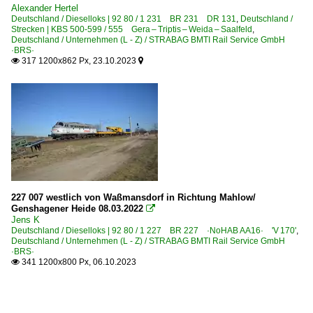
Alexander Hertel
Deutschland / Dieselloks | 92 80 / 1 231 BR 231 DR 131
,
Deutschland /
Strecken | KBS 500-599 / 555 Gera – Triptis – Weida – Saalfeld
,
Deutschland / Unternehmen (L - Z) / STRABAG BMTI Rail Service GmbH
·BRS·
317 1200x862 Px, 23.10.2023


227 007 westlich von Waßmansdorf in Richtung Mahlow/
Genshagener Heide 08.03.2022

Jens K
Deutschland / Dieselloks | 92 80 / 1 227 BR 227 ·NoHAB AA16· 'V 170'
,
Deutschland / Unternehmen (L - Z) / STRABAG BMTI Rail Service GmbH
·BRS·
341 1200x800 Px, 06.10.2023
