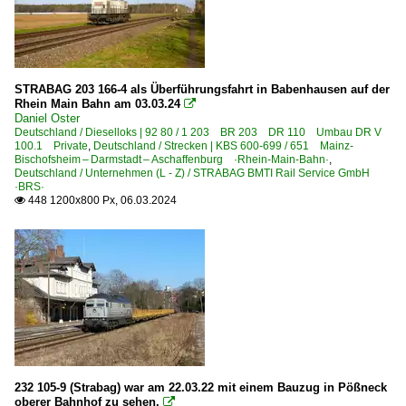
STRABAG 203 166-4 als Überführungsfahrt in Babenhausen auf der
Rhein Main Bahn am 03.03.24

Daniel Oster
Deutschland / Dieselloks | 92 80 / 1 203 BR 203 DR 110 Umbau DR V
100.1 Private
,
Deutschland / Strecken | KBS 600-699 / 651 Mainz-
Bischofsheim – Darmstadt – Aschaffenburg ·Rhein-Main-Bahn·
,
Deutschland / Unternehmen (L - Z) / STRABAG BMTI Rail Service GmbH
·BRS·
448 1200x800 Px, 06.03.2024

232 105-9 (Strabag) war am 22.03.22 mit einem Bauzug in Pößneck
oberer Bahnhof zu sehen.
