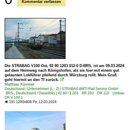
Kommentar verfassen
Die STRABAG V100 Ost, 92 80 1203 012-0 D-BRS, ist am 09.03.2024
auf dem Heimweg nach Königshofen, als sie hier mit einem gut
gelaunten Lokführer pfeifend durch Würzburg rollt. Mein Gruß
geht hiermit an den Tf zurück.

Matthias Kümmel
Deutschland / Unternehmen (L - Z) / STRABAG BMTI Rail Service GmbH
·BRS·
,
Deutschland / Dieselloks | 92 80 / 1 203 BR 203 DR 110 Umbau
DR V 100.1
191 1200x806 Px, 12.03.2024
