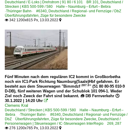
Deutschland / E-Loks | Drehstrom | 91 80 / 6 101 BR 101
,
Deutschland /
Strecken | KBS 500-599 / 580 Halle – Naumburg – Erfurt – Bebra
·Thüringer Bahn· #6340
,
Deutschland / Regional- und Fernzüge / DbZ
Überführungsfahrten, Züge für besondere Zwecke
342 1200x815 Px, 13.03.2022


Fünf Minuten nach dem regulären IC2 kommt in Großkorbetha
noch ein IC1-Park Richtung Naumburg(Saale)Hbf gefahren. Er
287.0
besteht aus dem Steuerwagen "Bimmdzf
" (51 80 80-95 010-9
D-DB), fünf weiteren Wagen und der Schublok 101 094-1. Weder
Ziel noch Zweck der Fahrt sind bekannt. 🧰 DB Fernverkehr 🕓
30.1.2022 | 14:20 Uhr

Clemens Kral
Deutschland / Strecken | KBS 500-599 / 580 Halle – Naumburg – Erfurt –
Bebra ·Thüringer Bahn· #6340
,
Deutschland / Regional- und Fernzüge /
DbZ Überführungsfahrten, Züge für besondere Zwecke
,
Deutschland /
Personenwagen | Steuerwagen / IC-Steuerwagen InterRegio 269, 287
276 1200x765 Px, 13.03.2022

