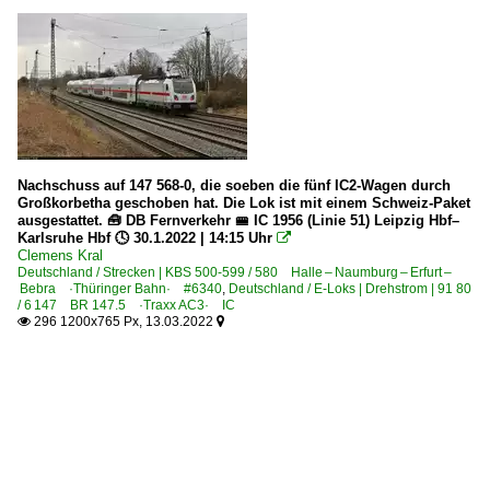
Nachschuss auf 147 568-0, die soeben die fünf IC2-Wagen durch
Großkorbetha geschoben hat. Die Lok ist mit einem Schweiz-Paket
ausgestattet. 🧰 DB Fernverkehr 🚝 IC 1956 (Linie 51) Leipzig Hbf–
Karlsruhe Hbf 🕓 30.1.2022 | 14:15 Uhr

Clemens Kral
Deutschland / Strecken | KBS 500-599 / 580 Halle – Naumburg – Erfurt –
Bebra ·Thüringer Bahn· #6340
,
Deutschland / E-Loks | Drehstrom | 91 80
/ 6 147 BR 147.5 ·Traxx AC3· IC
296 1200x765 Px, 13.03.2022

