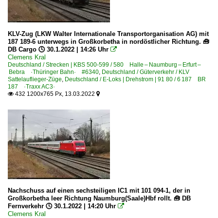
KLV-Zug (LKW Walter Internationale Transportorganisation AG) mit
187 189-6 unterwegs in Großkorbetha in nordöstlicher Richtung. 🧰
DB Cargo 🕓 30.1.2022 | 14:26 Uhr

Clemens Kral
Deutschland / Strecken | KBS 500-599 / 580 Halle – Naumburg – Erfurt –
Bebra ·Thüringer Bahn· #6340
,
Deutschland / Güterverkehr / KLV
Sattelauflieger-Züge
,
Deutschland / E-Loks | Drehstrom | 91 80 / 6 187 BR
187 ·Traxx AC3·
432 1200x765 Px, 13.03.2022


Nachschuss auf einen sechsteiligen IC1 mit 101 094-1, der in
Großkorbetha leer Richtung Naumburg(Saale)Hbf rollt. 🧰 DB
Fernverkehr 🕓 30.1.2022 | 14:20 Uhr

Clemens Kral