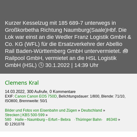
Kurzer Kesselzug mit 185 689-7 unterwegs in
Großkorbetha Richtung Naumburg(Saale)Hbf.
Die
Lok war einst an die Wedler Franz Logistik GmbH &
Co. KG (WFL) für die Ersatzverkehre der Abellio
Rail Baden-Württemberg GmbH untervermietet. 🧰
Railpool GmbH, vermietet an die HSL Logistik
GmbH (HSL) 🕓 30.1.2022 | 14:39 Uhr
Clemens Kral
14.03.2022, 300 Aufrufe, 0 Kommentare
EXIF:
Canon Canon EOS 750D
, Belichtungsdauer: 1/800, Blende: 71/10,
ISO800, Brennweite: 50/1
Bilder und Fotos von Eisenbahn und Zügen
»
Deutschland
»
Strecken | KBS 500-599
»
580 Halle – Naumburg – Erfurt – Bebra ·Thüringer Bahn· #6340
»
ID 1291078