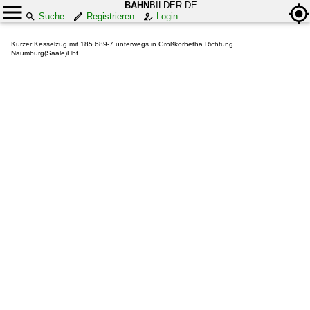
BAHN
BILDER.DE
Suche
Registrieren
Login
Kurzer Kesselzug mit 185 689-7 unterwegs in Großkorbetha Richtung
Naumburg(Saale)Hbf