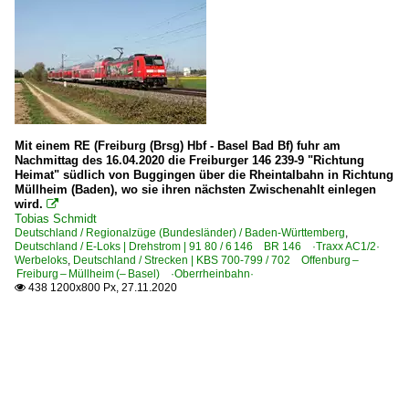
Mit einem RE (Freiburg (Brsg) Hbf - Basel Bad Bf) fuhr am
Nachmittag des 16.04.2020 die Freiburger 146 239-9 "Richtung
Heimat" südlich von Buggingen über die Rheintalbahn in Richtung
Müllheim (Baden), wo sie ihren nächsten Zwischenahlt einlegen
wird.

Tobias Schmidt
Deutschland / Regionalzüge (Bundesländer) / Baden-Württemberg
,
Deutschland / E-Loks | Drehstrom | 91 80 / 6 146 BR 146 ·Traxx AC1/2·
Werbeloks
,
Deutschland / Strecken | KBS 700-799 / 702 Offenburg –
Freiburg – Müllheim (– Basel) ·Oberrheinbahn·
438 1200x800 Px, 27.11.2020
