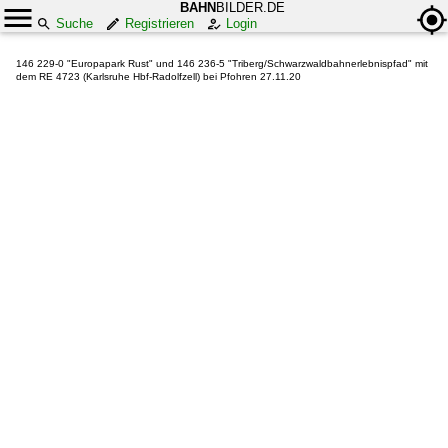
BAHN
BILDER.DE
Suche
Registrieren
Login
146 229-0 "Europapark Rust" und 146 236-5 "Triberg/Schwarzwaldbahnerlebnispfad" mit
dem RE 4723 (Karlsruhe Hbf-Radolfzell) bei Pfohren 27.11.20