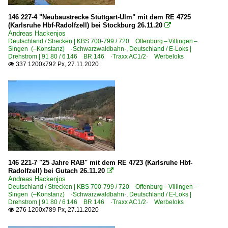
146 227-4 "Neubaustrecke Stuttgart-Ulm" mit dem RE 4725
(Karlsruhe Hbf-Radolfzell) bei Stockburg 26.11.20

Andreas Hackenjos
Deutschland / Strecken | KBS 700-799 / 720 Offenburg – Villingen –
Singen (–Konstanz) ·Schwarzwaldbahn·
,
Deutschland / E-Loks |
Drehstrom | 91 80 / 6 146 BR 146 ·Traxx AC1/2· Werbeloks
337 1200x792 Px, 27.11.2020

146 221-7 "25 Jahre RAB" mit dem RE 4723 (Karlsruhe Hbf-
Radolfzell) bei Gutach 26.11.20

Andreas Hackenjos
Deutschland / Strecken | KBS 700-799 / 720 Offenburg – Villingen –
Singen (–Konstanz) ·Schwarzwaldbahn·
,
Deutschland / E-Loks |
Drehstrom | 91 80 / 6 146 BR 146 ·Traxx AC1/2· Werbeloks
276 1200x789 Px, 27.11.2020
