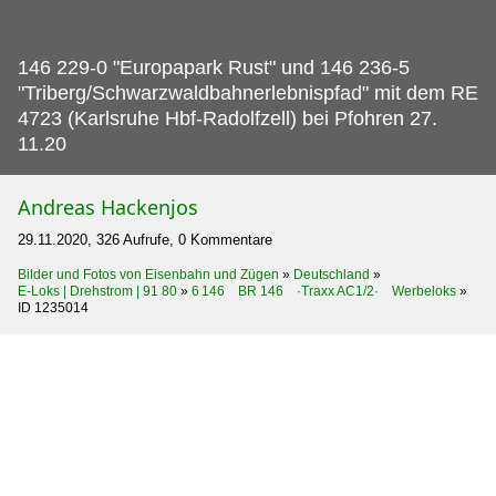
146 229-0 "Europapark Rust" und 146 236-5
"Triberg/Schwarzwaldbahnerlebnispfad" mit dem RE
4723 (Karlsruhe Hbf-Radolfzell) bei Pfohren 27.
11.20
Andreas Hackenjos
29.11.2020, 326 Aufrufe, 0 Kommentare
Bilder und Fotos von Eisenbahn und Zügen
»
Deutschland
»
E-Loks | Drehstrom | 91 80
»
6 146 BR 146 ·Traxx AC1/2· Werbeloks
»
ID 1235014