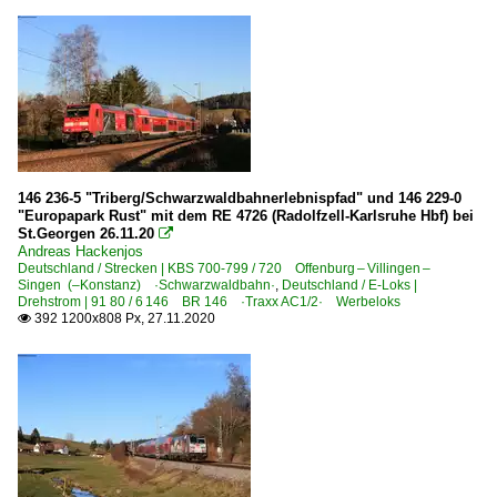
146 236-5 "Triberg/Schwarzwaldbahnerlebnispfad" und 146 229-0
"Europapark Rust" mit dem RE 4726 (Radolfzell-Karlsruhe Hbf) bei
St.Georgen 26.11.20

Andreas Hackenjos
Deutschland / Strecken | KBS 700-799 / 720 Offenburg – Villingen –
Singen (–Konstanz) ·Schwarzwaldbahn·
,
Deutschland / E-Loks |
Drehstrom | 91 80 / 6 146 BR 146 ·Traxx AC1/2· Werbeloks
392 1200x808 Px, 27.11.2020
