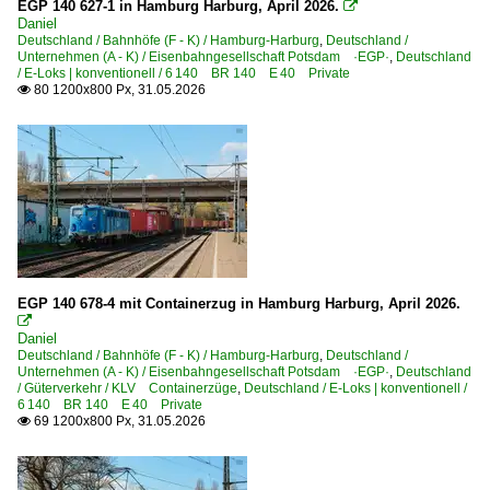
EGP 140 627-1 in Hamburg Harburg, April 2026.

Treuchtlingen
Daniel
Deutschland / Bahnhöfe (F - K) / Hamburg-Harburg
,
Deutschland /
Ulm Hbf ·TQU R/F·
Unternehmen (A - K) / Eisenbahngesellschaft Potsdam ·EGP·
,
Deutschland
/ E-Loks | konventionell / 6 140 BR 140 E 40 Private
Verden (Aller)
80 1200x800 Px, 31.05.2026

Wahlitz
Wefensleben
Wiesbaden (Sonstige)
Wuppertal Hbf ·KW·
Würzburg Hbf ·NWH·
Zerbst/Anhalt
EGP 140 678-4 mit Containerzug in Hamburg Harburg, April 2026.

Bahntechnische Anlagen und Kunstbauten
Daniel
Deutschland / Bahnhöfe (F - K) / Hamburg-Harburg
,
Deutschland /
Lichtsignale
Unternehmen (A - K) / Eisenbahngesellschaft Potsdam ·EGP·
,
Deutschland
/ Güterverkehr / KLV Containerzüge
,
Deutschland / E-Loks | konventionell /
Signaltechnik/Sicherungstechnik
6 140 BR 140 E 40 Private
69 1200x800 Px, 31.05.2026

Dampfloks
BR 03 DB 003 · DR 03.2