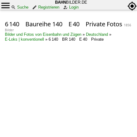
BAHN
BILDER.DE
Suche
Registrieren
Login
6 140 Baureihe 140 E 40 Private Fotos
1856
Bilder
Bilder und Fotos von Eisenbahn und Zügen
»
Deutschland
»
E-Loks | konventionell
»
6 140 BR 140 E 40 Private