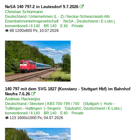
2013
NeSA 140 797-2 in Leutesdorf 9.7.2026

Bw Hanau
Christian Schürmann
2014
Deutschland / Unternehmen (L - Z) / Neckar-Schwarzwald-Alb
Bw Köln Bbf
Eisenbahnverkehrsgesellschaft ·NeSA·
,
Deutschland / E-Loks |
2015
konventionell / 6 140 BR 140 E 40 Private
Bw Linz am Rhein EVG
88 1200x800 Px, 10.07.2026

2016
2017
Bahndienstfahrzeuge
2018
Bauzüge | sonstige
2019
Gleisbaumaschinen und -kräne | sonstige
Wagen | auch Umbauten
2020
2020
Bahnhöfe (A - E)
140 797 mit dem SVG 1827 (Konstanz - Stuttgart Hbf) im Bahnhof
2021
Neufra 7.6.26

Altenburg
Andreas Hackenjos
2022
Deutschland / Strecken | KBS 700-799 / 740 (Stuttgart–) Horb –
Angersdorf
Tuttlingen – Hattingen (–Singen) 'Gäubahn'
,
Deutschland / E-Loks |
2023
konventionell / 6 140 BR 140 E 40 Private
Anklam / MV
115 1600x1000 Px, 04.07.2026

2024
Assmanshausen
2025
Barleben
2026