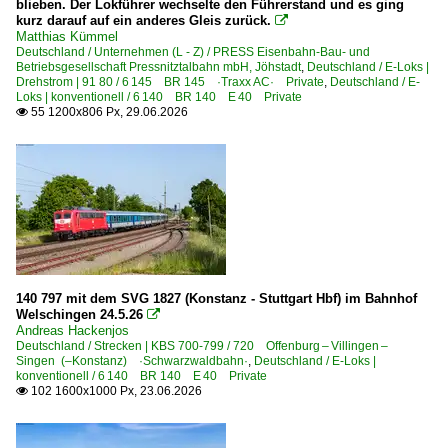
blieben. Der Lokführer wechselte den Führerstand und es ging
kurz darauf auf ein anderes Gleis zurück.

Bahnhöfe (F - K)
Matthias Kümmel
Deutschland / Unternehmen (L - Z) / PRESS Eisenbahn-Bau- und
Betriebsgesellschaft Pressnitztalbahn mbH, Jöhstadt
,
Deutschland / E-Loks |
Fährhafen Sassnitz (Mukran Port GmbH, Zugang nur über
Drehstrom | 91 80 / 6 145 BR 145 ·Traxx AC· Private
,
Deutschland / E-
Loks | konventionell / 6 140 BR 140 E 40 Private
Falkenberg (Elster)
55 1200x806 Px, 29.06.2026

Flieden
Frankfurt am Main (sonstige)
Freiberg (Sachsen)
Friesack (Mark)
Gera Hbf ·UG·
Gera (sonstige)
140 797 mit dem SVG 1827 (Konstanz - Stuttgart Hbf) im Bahnhof
Goldshöfe
Welschingen 24.5.26

Gommern
Andreas Hackenjos
Deutschland / Strecken | KBS 700-799 / 720 Offenburg – Villingen –
Göttingen
Singen (–Konstanz) ·Schwarzwaldbahn·
,
Deutschland / E-Loks |
konventionell / 6 140 BR 140 E 40 Private
Güterglück
102 1600x1000 Px, 23.06.2026

Hagen
Halle (Saale) Hbf ·LH·