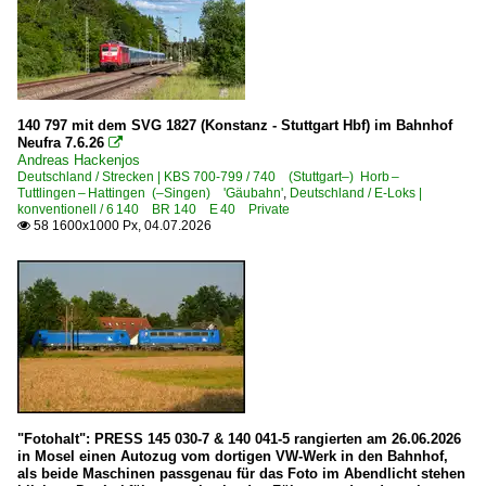
Basel Bad Bf
Bergen (Rügen)
Berlin (Sonstige)
Berlin Schönefeld Flughafen
140 797 mit dem SVG 1827 (Konstanz - Stuttgart Hbf) im Bahnhof
Bienenbüttel
Neufra 7.6.26

Andreas Hackenjos
Bitterfeld
Deutschland / Strecken | KBS 700-799 / 740 (Stuttgart–) Horb –
Braunschweig Hbf ·HBS·
Tuttlingen – Hattingen (–Singen) 'Gäubahn'
,
Deutschland / E-Loks |
konventionell / 6 140 BR 140 E 40 Private
Bremen Hbf ·HB·
58 1600x1000 Px, 04.07.2026

Dedensen-Gümmer
Delitzsch
Donauwörth
Dresden (sonstige)
Dresden Hbf ·DH·
Düsseldorf (sonstige)
"Fotohalt": PRESS 145 030-7 & 140 041-5 rangierten am 26.06.2026
Eichenberg
in Mosel einen Autozug vom dortigen VW-Werk in den Bahnhof,
als beide Maschinen passgenau für das Foto im Abendlicht stehen
Emmerich