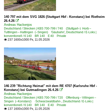
6 152 BR 152 ·ES 64 F·
6 182 BR 182 ·ES 64 U2· Private
6 185 BR 185 ·Traxx AC1/2· Private
140 797 mit dem SVG 1826 (Stuttgart Hbf - Konstanz) bei Rietheim
26.4.26

6 185 BR 185 ·Traxx AC1/2· Werbeloks
Andreas Hackenjos
Deutschland / Strecken | KBS 700-799 / 740 (Stuttgart–) Horb –
6 186 BR 186 ·Traxx MS2e·
Tuttlingen – Hattingen (–Singen) 'Gäubahn'
,
Deutschland / E-Loks |
konventionell / 6 140 BR 140 E 40 Private
6 189 BR 189 ·ES 64 F4· Private
237 1600x1000 Px, 11.05.2026

6 193 ¦ 7 193 BR 193 ·Vectron AC/MS· 'X4 E' Private
E-Loks | konventionell
6 103 BR 103.1
6 110 BR 110.1 E 10 'Kasten'
6 111 BR 111
6 112 BR 112.1 DR 212
146 239 "Richtung Heimat" mit dem RE 4707 (Karlsruhe Hbf -
Konstanz) bei Gutmadingen 26.4.26

6 140 BR 140 E 40
Andreas Hackenjos
Deutschland / Strecken | KBS 700-799 / 720 Offenburg – Villingen –
6 140 BR 140 E 40 Lokportraits
Singen (–Konstanz) ·Schwarzwaldbahn·
,
Deutschland / E-Loks |
konventionell / 6 140 BR 140 E 40 Private
6 142 BR 142 DR 242 E 42
137 1600x1000 Px, 11.05.2026
