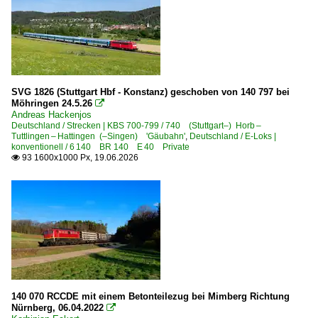
Haltern am See
Hamburg-Harburg
Hanau Hbf ·FH·
Hannover Linden/Fischerhof
SVG 1826 (Stuttgart Hbf - Konstanz) geschoben von 140 797 bei
Heidenau (Sachsen)
Möhringen 24.5.26

Andreas Hackenjos
Hennef (Sieg)
Deutschland / Strecken | KBS 700-799 / 740 (Stuttgart–) Horb –
Tuttlingen – Hattingen (–Singen) 'Gäubahn'
,
Deutschland / E-Loks |
Hilden
konventionell / 6 140 BR 140 E 40 Private
93 1600x1000 Px, 19.06.2026

Hof
Jena (alle Bahnhöfe)
Karlsruhe Hbf ·RK·
Kassel-Wilhelmshöhe
Kaub
Kirchen/Sieg
Kirchweyhe
140 070 RCCDE mit einem Betonteilezug bei Mimberg Richtung
Köln Hbf ·KK·
Nürnberg, 06.04.2022
