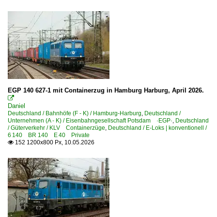
6 143 BR 143 DR 243
6 151 BR 151 Private
6 155 BR 155 DR 250 'Energiecontainer' Private
Elektrotriebzüge | 93 8x | ICE - IC
ICE 3 BR 403 · 5 403
EGP 140 627-1 mit Containerzug in Hamburg Harburg, April 2026.
Elektrotriebzüge | 94 80

Daniel
0 425 BR 425 'Quietschie'
Deutschland / Bahnhöfe (F - K) / Hamburg-Harburg
,
Deutschland /
Unternehmen (A - K) / Eisenbahngesellschaft Potsdam ·EGP·
,
Deutschland
/ Güterverkehr / KLV Containerzüge
,
Deutschland / E-Loks | konventionell /
Galerien
6 140 BR 140 E 40 Private
152 1200x800 Px, 10.05.2026

2022 Rieser Dampftage Nördlingen
2024 16. Dresdner Dampfloktreffen
2024 Triberger Bahntage
Momentaufnahmen
Sonderzüge und Sonderfahrten