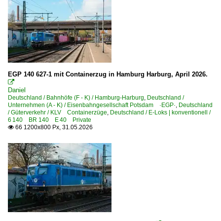
Recklinghausen
Regis-Breitingen
Rheine
Rodleben
Roisdorf (Bornheim)
EGP 140 627-1 mit Containerzug in Hamburg Harburg, April 2026.

Saalfeld
Daniel
Deutschland / Bahnhöfe (F - K) / Hamburg-Harburg
,
Deutschland /
Saarmund
Unternehmen (A - K) / Eisenbahngesellschaft Potsdam ·EGP·
,
Deutschland
/ Güterverkehr / KLV Containerzüge
,
Deutschland / E-Loks | konventionell /
Schorndorf
6 140 BR 140 E 40 Private
66 1200x800 Px, 31.05.2026

Schwarzenbek
Seebrugg
Seelze
Solingen (sonstige)
Solingen Hbf (ehemals Ohligs) ·KSO·
Stendal Hbf ·LS·
Torgau