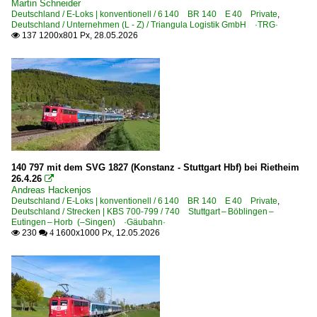
Martin Schneider
Deutschland / E-Loks | konventionell / 6 140 BR 140 E 40 Private
,
Dieselloks | bis 100 km/h | 98 80
Deutschland / Unternehmen (L - Z) / Triangula Logistik GmbH ·TRG·
137 1200x801 Px, 28.05.2026

3 294 BR 294.5 remotorisiert ·MaK V 90·
3 295 BR 295 funkferngesteuerte BR 291 ·MaK V 90·
Dieselloks | Kleinloks
3 312 BR 312 · DR 102.0 LKM V 22 B, V 23
3 335 BR 333 DB Köf 12 ·Gmeinder, Jung, O&K, Windhof
140 797 mit dem SVG 1827 (Konstanz - Stuttgart Hbf) bei Rietheim
Dieseltriebzüge | 95 80
26.4.26

Andreas Hackenjos
0 642 BR 642 ·Desiro·
Deutschland / E-Loks | konventionell / 6 140 BR 140 E 40 Private
,
Deutschland / Strecken | KBS 700-799 / 740 Stuttgart – Böblingen –
0 643 BR 643 ·Talent·
Eutingen – Horb (–Singen) ·Gäubahn·
230
1600x1000 Px, 12.05.2026

 4
E-Loks | Drehstrom | 91 80
6 145 BR 145 ·Traxx AC· Private
6 145 BR 145 ·Traxx AC· Werbeloks