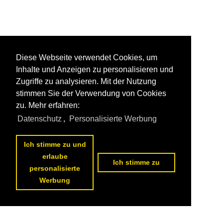
Baden-Württemberg
Bayern
S-Bahnen und Regionalstadtbahnen
S-Bahn Rhein-Ruhr
Diese Webseite verwendet Cookies, um
Inhalte und Anzeigen zu personalisieren und
Schmalspurbahnen
Zugriffe zu analysieren. Mit der Nutzung
stimmen Sie der Verwendung von Cookies
Preßnitztalbahn ·IGP·
zu. Mehr erfahren:
Datenschutz
,
Personalisierte Werbung
Sonstiges
Rangierfahrten
Ich stimme zu und
erlaube
Strecken | KBS 100-199
Ich stimme zu
personalisierte
100 (Berlin–) Hagenow – Büchen – Hamburg ·Hamburge
Werbung
110 (Hannover–) Celle – Lüneburg – H.-Harburg (–Hambur
120 (Wanne-Eickel–) Bremen – Rotenburg – Hamburg ·R
125 Cuxhaven – Bremerhaven – Bremen