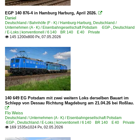
Güterverkehr
EGP 140 876-4 in Hamburg Harburg, April 2026.

Autotransportzüge
Daniel
Deutschland / Bahnhöfe (F - K) / Hamburg-Harburg
,
Deutschland /
Gemischte Güterzüge
Unternehmen (A - K) / Eisenbahngesellschaft Potsdam ·EGP·
,
Deutschland
/ E-Loks | konventionell / 6 140 BR 140 E 40 Private
Getreidezüge
145 1200x800 Px, 07.05.2026

Güterzüge (sonstige)
Holzhackschnitzel-Züge
Holzzüge
Kessel- und Silozüge
KLV Containerzüge
KLV Sattelauflieger-Züge
Kohle-, Erz- und Kokszüge
140 649 EG Potsdam mit zwei weitern Loks derselben Bauart im
Schlepp von Dessau Richtung Magdeburg am 21.04.26 bei Roßlau.
Röhrenzüge

Flo Weiss
Weichen- und Schienentransporte
Deutschland / Unternehmen (A - K) / Eisenbahngesellschaft Potsdam
·EGP·
,
Deutschland / E-Loks | konventionell / 6 140 BR 140 E 40 Private
~ Sonstige
169 1535x1024 Px, 02.05.2026

Güterverkehr (Gbf, Rbf, Ubf)