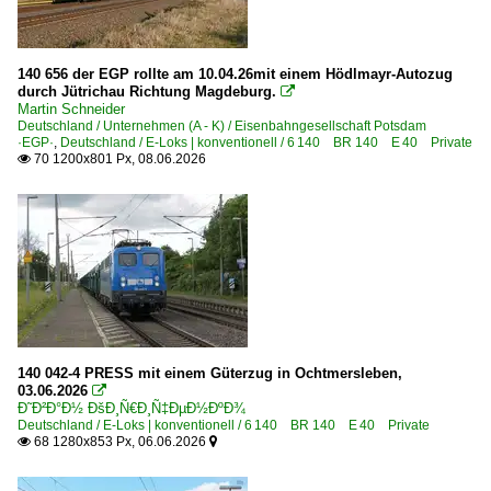
Mainz (sonstige Bahnhöfe)
Marienborn
140 656 der EGP rollte am 10.04.26mit einem Hödlmayr-Autozug
Michendorf
durch Jütrichau Richtung Magdeburg.

Martin Schneider
Müllheim (Baden)
Deutschland / Unternehmen (A - K) / Eisenbahngesellschaft Potsdam
·EGP·
,
Deutschland / E-Loks | konventionell / 6 140 BR 140 E 40 Private
Münster (Westf) Hbf ·EMST·
70 1200x801 Px, 08.06.2026

Naumburg (Saale) Hbf ·UNM·
Neckargerach
Neuenburg (Baden)
Neuwied
Niederndodeleben
Niemberg
140 042-4 PRESS mit einem Güterzug in Ochtmersleben,
Nürnberg Hbf ·NN·
03.06.2026

Osnabrück
Ð˜Ð²Ð°Ð½ ÐšÐ¸Ñ€Ð¸Ñ‡ÐµÐ½ÐºÐ¾
Deutschland / E-Loks | konventionell / 6 140 BR 140 E 40 Private
Plauen
68 1280x853 Px, 06.06.2026


Bahnhöfe (R - Z)