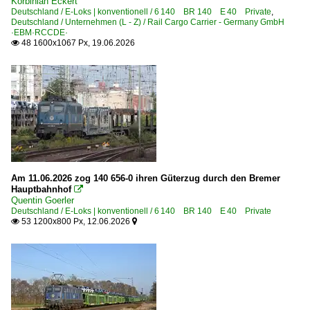
Korbinian Eckert
Köln Messe Deutz
Deutschland / E-Loks | konventionell / 6 140 BR 140 E 40 Private
,
Deutschland / Unternehmen (L - Z) / Rail Cargo Carrier - Germany GmbH
Königswinter
·EBM·RCCDE·
48 1600x1067 Px, 19.06.2026

Köthen (Anhalt)
Kronach
Bahnhöfe (L - Q)
Laufach
Leer
Lehndorf
Am 11.06.2026 zog 140 656-0 ihren Güterzug durch den Bremer
Lehrte
Hauptbahnhof

Quentin Goerler
Leipzig Hbf ·LL·
Deutschland / E-Loks | konventionell / 6 140 BR 140 E 40 Private
53 1200x800 Px, 12.06.2026


Leipzig (sonstige)
Lüneburg
Lutherstadt Wittenberg
Magdeburg (sonstige)
Magdeburg-Neustadt