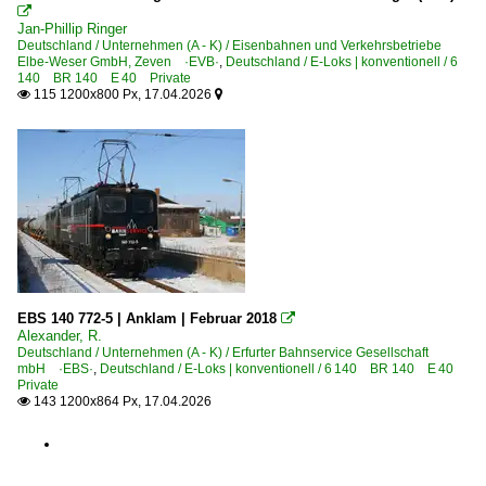

Bayerisches Eisenbahnmuseum e.V. Nördlingen/Ries ·B
Jan-Phillip Ringer
Deutschland / Unternehmen (A - K) / Eisenbahnen und Verkehrsbetriebe
Eisenbahnfreunde Treysa ·EFTS·
Elbe-Weser GmbH, Zeven ·EVB·
,
Deutschland / E-Loks | konventionell / 6
IG 3-Seenbahn e.V., Seebrugg ·IGSEE·
140 BR 140 E 40 Private
115 1200x800 Px, 17.04.2026


Passauer Eisenbahnfreunde e.V. ·PEF·
Personenwagen
Eilzugwagen 2. Serie n-Wagen 'Silberlinge'
Regional- und Fernzüge
DbZ Überführungsfahrten, Züge für besondere Zwecke
FEX Freizeitexpress-Züge
EBS 140 772-5 | Anklam | Februar 2018

Alexander, R.
FLX Flixtrain-Züge
Deutschland / Unternehmen (A - K) / Erfurter Bahnservice Gesellschaft
mbH ·EBS·
,
Deutschland / E-Loks | konventionell / 6 140 BR 140 E 40
Lz Lokzüge
Private
143 1200x864 Px, 17.04.2026

Tfzf Triebfahrzeugfahrt
Regionalzüge (Bundesländer)