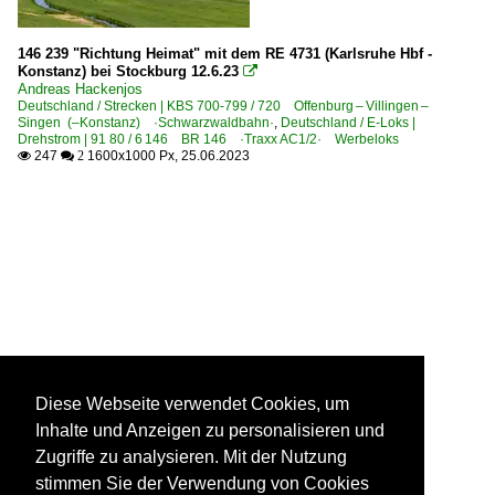
146 239 "Richtung Heimat" mit dem RE 4731 (Karlsruhe Hbf -
Konstanz) bei Stockburg 12.6.23

Andreas Hackenjos
Deutschland / Strecken | KBS 700-799 / 720 Offenburg – Villingen –
Singen (–Konstanz) ·Schwarzwaldbahn·
,
Deutschland / E-Loks |
Drehstrom | 91 80 / 6 146 BR 146 ·Traxx AC1/2· Werbeloks
247
1600x1000 Px, 25.06.2023

 2
Diese Webseite verwendet Cookies, um
Inhalte und Anzeigen zu personalisieren und
Zugriffe zu analysieren. Mit der Nutzung
stimmen Sie der Verwendung von Cookies