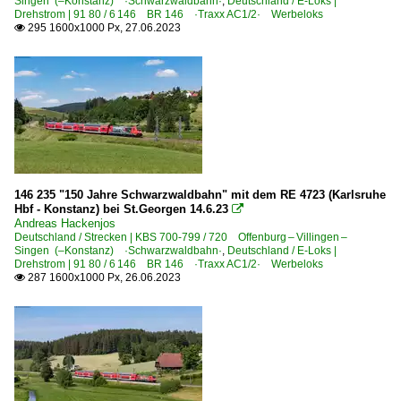
Singen (–Konstanz) ·Schwarzwaldbahn·
,
Deutschland / E-Loks |
Drehstrom | 91 80 / 6 146 BR 146 ·Traxx AC1/2· Werbeloks
295 1600x1000 Px, 27.06.2023

146 235 "150 Jahre Schwarzwaldbahn" mit dem RE 4723 (Karlsruhe
Hbf - Konstanz) bei St.Georgen 14.6.23

Andreas Hackenjos
Deutschland / Strecken | KBS 700-799 / 720 Offenburg – Villingen –
Singen (–Konstanz) ·Schwarzwaldbahn·
,
Deutschland / E-Loks |
Drehstrom | 91 80 / 6 146 BR 146 ·Traxx AC1/2· Werbeloks
287 1600x1000 Px, 26.06.2023
