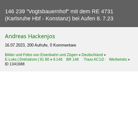
146 239 "Vogtsbauernhof" mit dem RE 4731
(Karlsruhe Hbf - Konstanz) bei Aufen 8.
7.23
Andreas Hackenjos
16.07.2023, 200 Aufrufe, 0 Kommentare
Bilder und Fotos von Eisenbahn und Zügen
»
Deutschland
»
E-Loks | Drehstrom | 91 80
»
6 146 BR 146 ·Traxx AC1/2· Werbeloks
»
ID 1341688