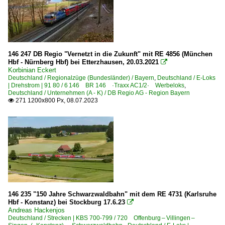
146 247 DB Regio "Vernetzt in die Zukunft" mit RE 4856 (München
Hbf - Nürnberg Hbf) bei Etterzhausen, 20.03.2021

Korbinian Eckert
Deutschland / Regionalzüge (Bundesländer) / Bayern
,
Deutschland / E-Loks
| Drehstrom | 91 80 / 6 146 BR 146 ·Traxx AC1/2· Werbeloks
,
Deutschland / Unternehmen (A - K) / DB Regio AG - Region Bayern
271 1200x800 Px, 08.07.2023

146 235 "150 Jahre Schwarzwaldbahn" mit dem RE 4731 (Karlsruhe
Hbf - Konstanz) bei Stockburg 17.6.23

Andreas Hackenjos
Deutschland / Strecken | KBS 700-799 / 720 Offenburg – Villingen –