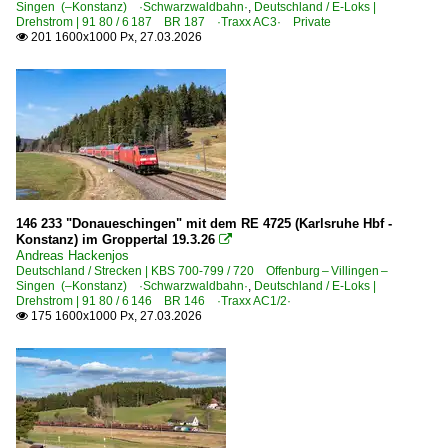
Singen (–Konstanz) ·Schwarzwaldbahn·
,
Deutschland / E-Loks |
Drehstrom | 91 80 / 6 187 BR 187 ·Traxx AC3· Private
201 1600x1000 Px, 27.03.2026

146 233 "Donaueschingen" mit dem RE 4725 (Karlsruhe Hbf -
Konstanz) im Groppertal 19.3.26

Andreas Hackenjos
Deutschland / Strecken | KBS 700-799 / 720 Offenburg – Villingen –
Singen (–Konstanz) ·Schwarzwaldbahn·
,
Deutschland / E-Loks |
Drehstrom | 91 80 / 6 146 BR 146 ·Traxx AC1/2·
175 1600x1000 Px, 27.03.2026
