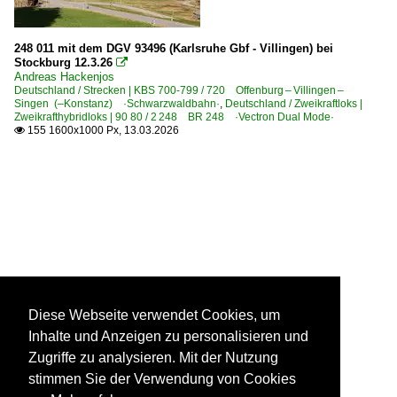
248 011 mit dem DGV 93496 (Karlsruhe Gbf - Villingen) bei
Stockburg 12.3.26

Andreas Hackenjos
Deutschland / Strecken | KBS 700-799 / 720 Offenburg – Villingen –
Singen (–Konstanz) ·Schwarzwaldbahn·
,
Deutschland / Zweikraftloks |
Zweikrafthybridloks | 90 80 / 2 248 BR 248 ·Vectron Dual Mode·
155 1600x1000 Px, 13.03.2026

Diese Webseite verwendet Cookies, um
Inhalte und Anzeigen zu personalisieren und
Zugriffe zu analysieren. Mit der Nutzung
stimmen Sie der Verwendung von Cookies